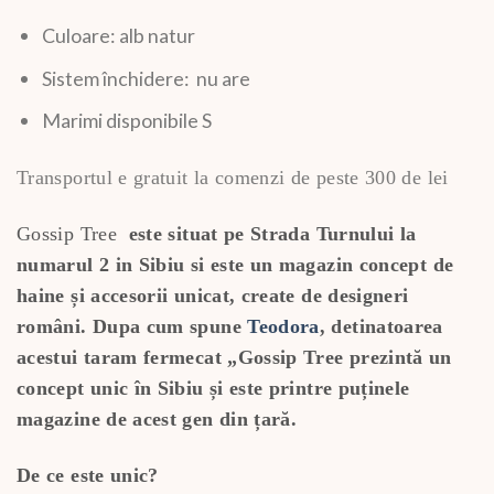
Culoare: alb natur
Sistem închidere: nu are
Marimi disponibile S
Transportul e gratuit la comenzi de peste 300 de lei
Gossip Tree
este situat
pe Strada Turnului la
numarul 2 in Sibiu si este un
magazin concept de
haine și accesorii unicat, create de designeri
români. Dupa cum spune
Teodora
, detinatoarea
acestui taram fermecat
„Gossip Tree prezintă un
concept unic în Sibiu și este printre puținele
magazine de acest gen din țară.
De ce este unic?