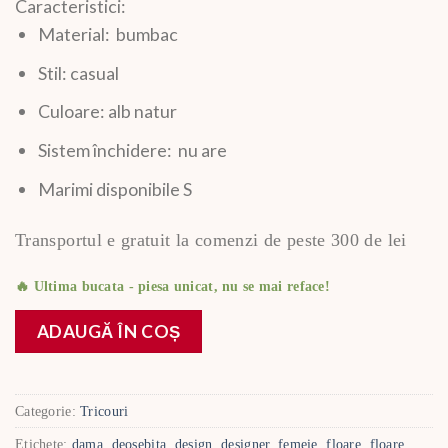
Caracteristici:
Material: bumbac
Stil: casual
Culoare: alb natur
Sistem închidere: nu are
Marimi disponibile S
Transportul e gratuit la comenzi de peste 300 de lei
🔥 Ultima bucata - piesa unicat, nu se mai reface!
ADAUGĂ ÎN COȘ
Categorie:
Tricouri
Etichete:
dama
,
deosebita
,
design
,
designer
,
femeie
,
floare
,
floare