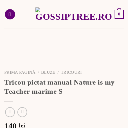
Skip
to
0
content
PRIMA PAGINĂ
BLUZE
TRICOURI
/
/
Tricou pictat manual Nature is my
Teacher marime S
140
lei