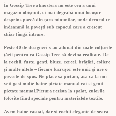
În Gossip Tree atmosfera nu este cea a unui
magazin obișnuit, ci mai degrabă unui locușor
desprins parcă din țara minunilor, unde decorul te
îndeamnă la poveşti sub copacul care a crescut
chiar lângă intrare.
Peste 40 de designeri s-au adunat din toate colţurile
ţării pentru ca Gossip Tree să devina realitate. De
la rochii, fuste, genti, bluze, cercei, brăţări, coliere
şi multe altele – fiecare lucruşor este unic şi are o
poveste de spus. Ne place sa pictam, asa ca la noi
veti gasi multe haine pictate manual cat si genti
pictate manual.Pictura rezista la spalat, culorile
folosite fiind speciale pentru materialele textile.
Avem haine casual, dar si rochii elegante de seara