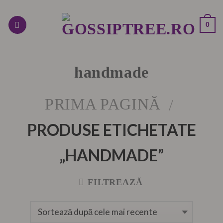
Skip
to
0
content
handmade
PRIMA PAGINĂ
/
PRODUSE ETICHETATE
„HANDMADE”
FILTREAZĂ