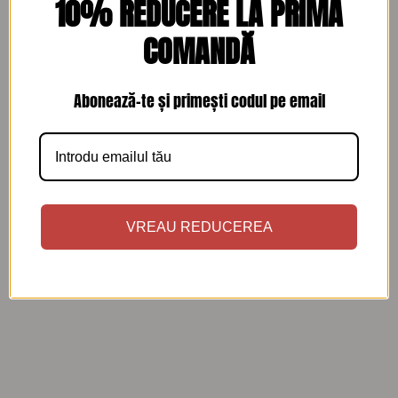
10% REDUCERE LA PRIMA
COMANDĂ
Abonează-te și primești codul pe email
ROCHII
ROCHII
Set Bluza si Fusta cu
Rochie lunga din jerse de
imprimeu floral si dantela
bumbac Africa marime S/M
marime S
355
lei
260
lei
VREAU REDUCEREA