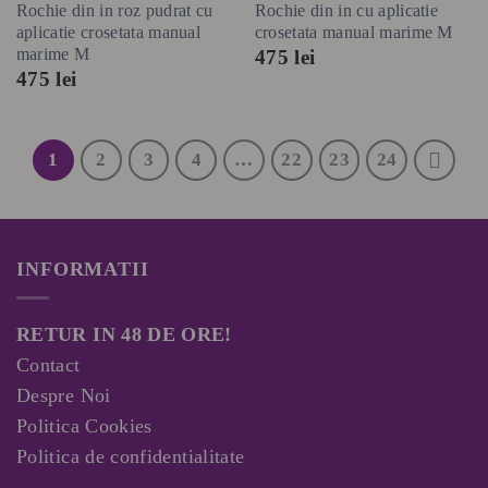
Rochie din in roz pudrat cu
Rochie din in cu aplicatie
aplicatie crosetata manual
crosetata manual marime M
marime M
475
lei
475
lei
1
2
3
4
…
22
23
24
INFORMATII
RETUR IN 48 DE ORE!
Contact
Despre Noi
Politica Cookies
Politica de confidentialitate