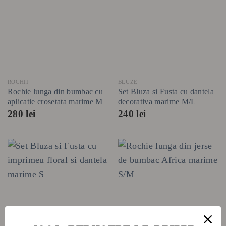
ROCHII
BLUZE
Rochie lunga din bumbac cu
Set Bluza si Fusta cu dantela
aplicatie crosetata marime M
decorativa marime M/L
280
lei
240
lei