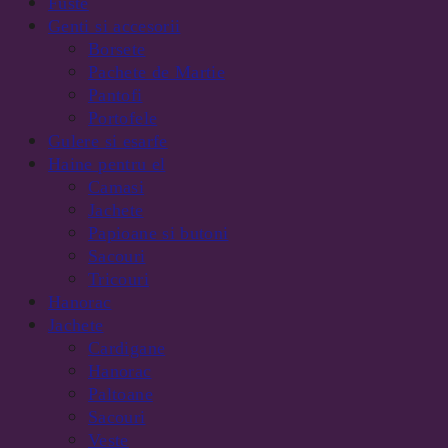
Fuste
Genti si accesorii
Borsete
Pachete de Martie
Pantofi
Portofele
Gulere si esarfe
Haine pentru el
Camasi
Jachete
Papioane si butoni
Sacouri
Tricouri
Hanorac
Jachete
Cardigane
Hanorac
Paltoane
Sacouri
Veste