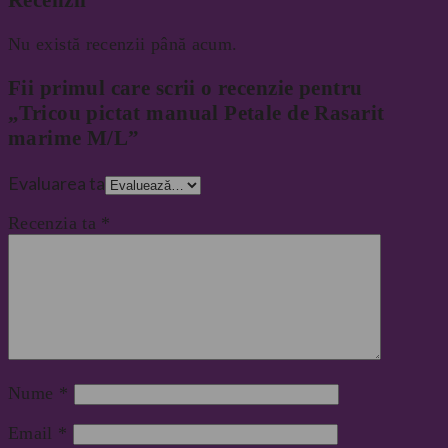
Recenzii
Nu există recenzii până acum.
Fii primul care scrii o recenzie pentru
„Tricou pictat manual Petale de Rasarit
marime M/L”
Evaluarea ta
Recenzia ta
*
Nume
*
Email
*