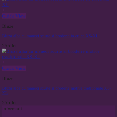
a
este:
+
fost:
72 lei.
80 lei.
Quick View
Bluze
Bluza alba cu maneci scurte si broderie in cruce XS-XL
255
lei
+
Quick View
Bluze
Bluza alba cu maneci scurte si broderie motive traditionale XS-
XL
255
lei
Informatii