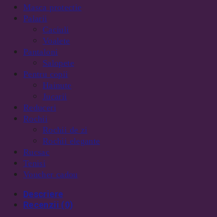
Masca protectie
Palarii
Caciuli
Voalete
Pantaloni
Salopete
Pentru copii
Hainute
Jucarii
Reduceri
Rochii
Rochii de zi
Rochii elegante
Rucsac
Tenisi
Voucher cadou
Descriere
Recenzii (0)