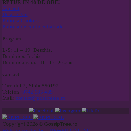
RETUR IN 48 DE ORE!
Contact
Despre Noi
Politica Cookies
Politica de confidentialitate
Program
L-S: 11 – 19 Deschis.
Duminica: Inchis
Duminica vara: 11– 17 Deschis
Contact
Turnului 2, Sibiu 550197
Telefon:
0742 985 489
Mail:
contact@gossiptree.ro
Copyright 2026 ©
GossipTree.ro
Website created by LUPWEB ONLINE