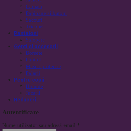
Camasi
Papioane si butoni
Sacouri
Tricouri
Pantaloni
Salopete
Genti si accesorii
Borsete
Pantofi
Masca protectie
Palarii
Pentru copii
Hainute
Jucarii
Reduceri
Autentificare
Nume utilizator sau adresă email
*