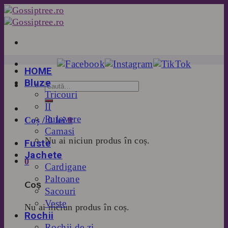
Skip
to
content
HOME
Bluze
Tricouri
II
Pulovere
Coș /
0
lei
0
Camasi
Nu ai niciun produs în coș.
Fuste
Jachete
0
Cardigane
Paltoane
Coș
Sacouri
Veste
Nu ai niciun produs în coș.
Rochii
Rochii de zi