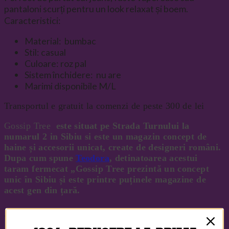
pantaloni scurți pentru un look relaxat și boem.
Caracteristici:
Material: bumbac
Stil: casual
Culoare: roz pal
Sistem închidere: nu are
Marimi disponibile M/L
Transportul e gratuit la comenzi de peste 300 de lei
Gossip Tree
este situat
pe Strada Turnului la
numarul 2 in Sibiu si este un
magazin concept de
haine și accesorii unicat, create de designeri români.
Dupa cum spune
Teodora
, detinatoarea acestui
taram fermecat
„Gossip Tree prezintă un concept
unic în Sibiu și este printre puținele magazine de
acest gen din țară.
De ce este unic?