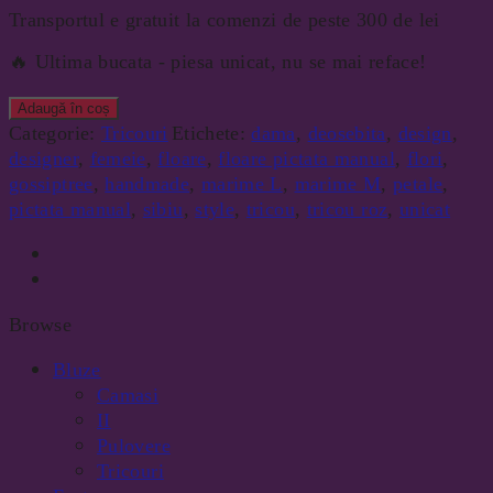
Transportul e gratuit la comenzi de peste 300 de lei
🔥 Ultima bucata - piesa unicat, nu se mai reface!
Adaugă în coș
Categorie:
Tricouri
Etichete:
dama
,
deosebita
,
design
,
designer
,
femeie
,
floare
,
floare pictata manual
,
flori
,
gossiptree
,
handmade
,
marime L
,
marime M
,
petale
,
pictata manual
,
sibiu
,
style
,
tricou
,
tricou roz
,
unicat
Browse
Bluze
Camasi
II
Pulovere
Tricouri