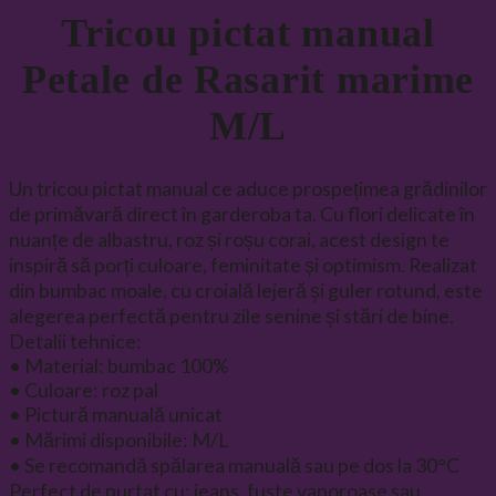
Tricou pictat manual
Petale de Rasarit marime
M/L
Un tricou pictat manual ce aduce prospețimea grădinilor
de primăvară direct în garderoba ta. Cu flori delicate în
nuanțe de albastru, roz și roșu corai, acest design te
inspiră să porți culoare, feminitate și optimism. Realizat
din bumbac moale, cu croială lejeră și guler rotund, este
alegerea perfectă pentru zile senine și stări de bine.
Detalii tehnice:
• Material: bumbac 100%
• Culoare: roz pal
• Pictură manuală unicat
• Mărimi disponibile: M/L
• Se recomandă spălarea manuală sau pe dos la 30°C
Perfect de purtat cu: jeans, fuste vaporoase sau