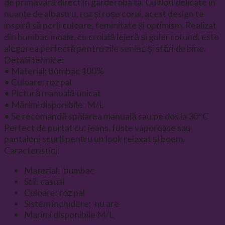
de primăvară direct în garderoba ta. Cu flori delicate în
nuanțe de albastru, roz și roșu corai, acest design te
inspiră să porți culoare, feminitate și optimism. Realizat
din bumbac moale, cu croială lejeră și guler rotund, este
alegerea perfectă pentru zile senine și stări de bine.
Detalii tehnice:
• Material: bumbac 100%
• Culoare: roz pal
• Pictură manuală unicat
• Mărimi disponibile: M/L
• Se recomandă spălarea manuală sau pe dos la 30°C
Perfect de purtat cu: jeans, fuste vaporoase sau
pantaloni scurți pentru un look relaxat și boem.
Caracteristici:
Material: bumbac
Stil: casual
Culoare: roz pal
Sistem închidere: nu are
Marimi disponibile M/L