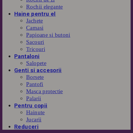
Rochii elegante
Haine pentru el
Jachete
Camasi
Papioane si butoni
Sacouri
Tricouri
Pantaloni
Salopete
Genti si accesorii
Borsete
Pantofi
Masca protectie
Palarii
Pentru copii
Hainute
Jucarii
Reduceri