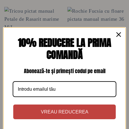
10% REDUCERE LA PRIMA
COMANDĂ
Abonează-te și primești codul pe email
TRICOURI
ROCHII DE ZI
Tricou pictat manual Petale
Rochie Fucsia cu floare
de Rasarit marime M/L
pictata manual marime 36
140
lei
330
lei
VREAU REDUCEREA