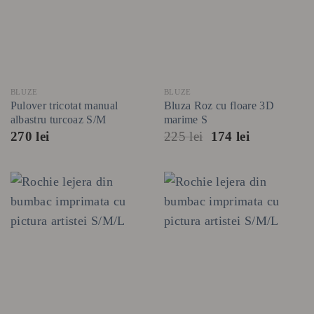
BLUZE
BLUZE
Pulover tricotat manual
Bluza Roz cu floare 3D
albastru turcoaz S/M
marime S
Prețul
Prețul
270
lei
225
lei
174
lei
inițial
curent
a
este:
fost:
174 lei.
225 lei.