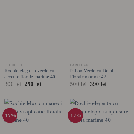
REDUCERI
CARDIGANE
Rochie eleganta verde cu
Palton Verde cu Detalii
accente florale marime 40
Florale marime 42
Prețul
Prețul
Prețul
Prețul
300
lei
250
lei
500
lei
390
lei
inițial
curent
inițial
curent
a
este:
a
este:
fost:
250 lei.
fost:
390 lei.
300 lei.
500 lei.
-17%
-17%