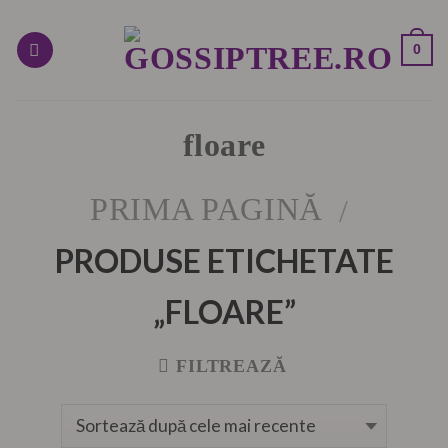
Skip
to
0
content
floare
PRIMA PAGINĂ
/
PRODUSE ETICHETATE
„FLOARE”
FILTREAZĂ