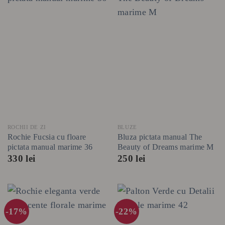
ROCHII DE ZI
BLUZE
Rochie Fucsia cu floare
Bluza pictata manual The
pictata manual marime 36
Beauty of Dreams marime M
330
lei
250
lei
-17%
-22%