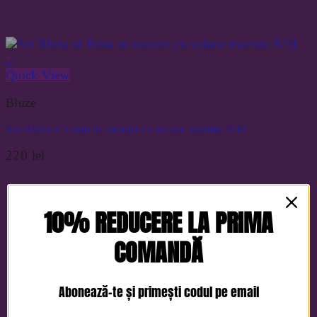
+
Quick View
Bluze
Set Bluza si Fusta in carouri cu volane marime S/M
220
lei
10% REDUCERE LA PRIMA
COMANDĂ
Abonează-te și primești codul pe email