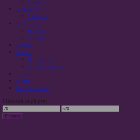
Voalete
Pantaloni
Salopete
Pentru copii
Hainute
Jucarii
Reduceri
Rochii
Rochii de zi
Rochii elegante
Rucsac
Tenisi
Voucher cadou
Filtrează după preț
Preț
Preț
minim
maxim
Filtrează