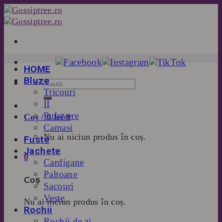
Skip
to
content
HOME
Bluze
Tricouri
II
Pulovere
Coș /
0
lei
0
Camasi
Nu ai niciun produs în coș.
Fuste
Jachete
0
Cardigane
Paltoane
Coș
Sacouri
Veste
Nu ai niciun produs în coș.
Rochii
Rochii de zi