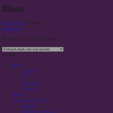
Bluze
Bluze
Prima pagină
/
Filtrează
Showing 1–24 of 283 results
Browse
Bluze
Camasi
II
Pulovere
Tricouri
Fuste
Genti si accesorii
Borsete
Pachete de Martie