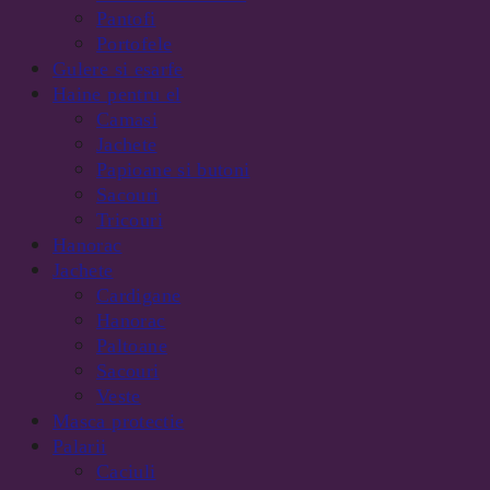
Pantofi
Portofele
Gulere si esarfe
Haine pentru el
Camasi
Jachete
Papioane si butoni
Sacouri
Tricouri
Hanorac
Jachete
Cardigane
Hanorac
Paltoane
Sacouri
Veste
Masca protectie
Palarii
Caciuli