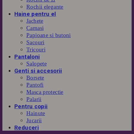
Rochii elegante
Haine pentru el
Jachete
Camasi
Papioane si butoni
Sacouri
Tricouri
Pantaloni
Salopete
Genti si accesorii
Borsete
Pantofi
Masca protectie
Palarii
Pentru copii
Hainute
Jucarii
Reduceri