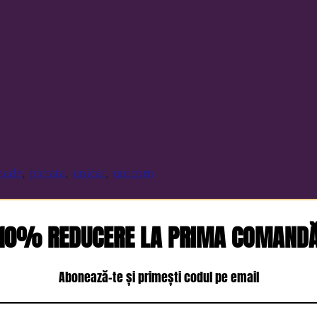
made
,
pictata
,
unicat
,
unicorn
10% REDUCERE LA PRIMA COMAND
Abonează-te și primești codul pe email