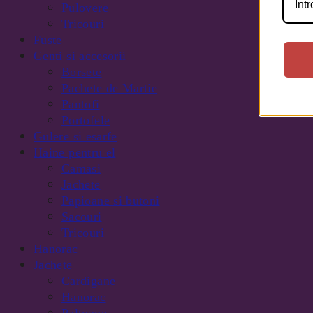
Pulovere
Tricouri
Fuste
Genti si accesorii
Borsete
Pachete de Martie
Pantofi
Portofele
Gulere si esarfe
Haine pentru el
Camasi
Jachete
Papioane si butoni
Sacouri
Tricouri
Hanorac
Jachete
Cardigane
Hanorac
Paltoane