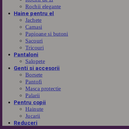
Rochii elegante
Haine pentru el
Jachete
Camasi
Papioane si butoni
Sacouri
Tricouri
Pantaloni
Salopete
Genti si accesorii
Borsete
Pantofi
Masca protectie
Palarii
Pentru copii
Hainute
Jucarii
Reduceri