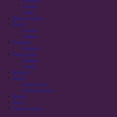
Sacouri
Veste
Masca protectie
Palarii
Caciuli
Voalete
Pantaloni
Salopete
Pentru copii
Hainute
Jucarii
Reduceri
Rochii
Rochii de zi
Rochii elegante
Rucsac
Tenisi
Voucher cadou