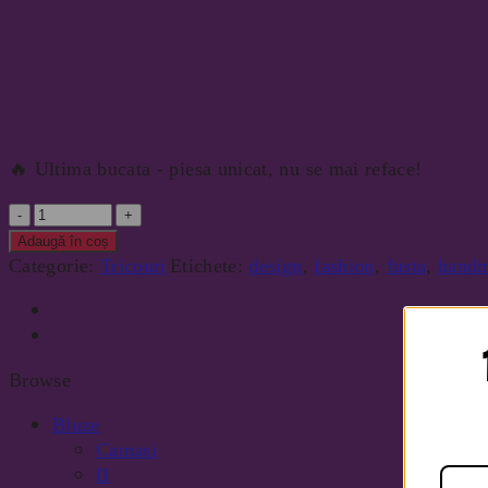
🔥 Ultima bucata - piesa unicat, nu se mai reface!
Cantitate
Adaugă în coș
Categorie:
Tricouri
Etichete:
design
,
fashion
,
fusta
,
hand
Browse
Bluze
Camasi
II