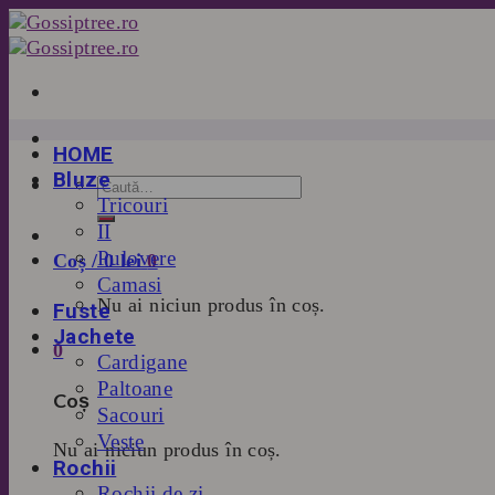
Skip
to
content
HOME
Bluze
Tricouri
II
Pulovere
Coș /
0
lei
0
Camasi
Nu ai niciun produs în coș.
Fuste
Jachete
0
Cardigane
Paltoane
Coș
Sacouri
Veste
Nu ai niciun produs în coș.
Rochii
Rochii de zi