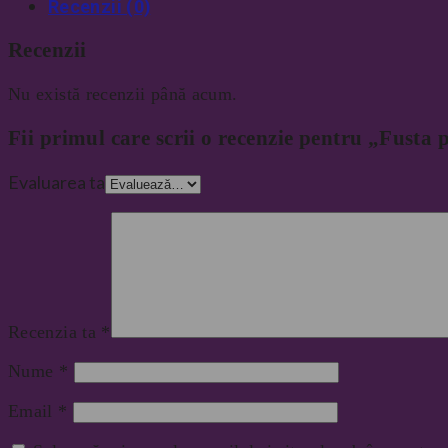
Recenzii (0)
Recenzii
Nu există recenzii până acum.
Fii primul care scrii o recenzie pentru „Fusta 
Evaluarea ta
Recenzia ta
*
Nume
*
Email
*