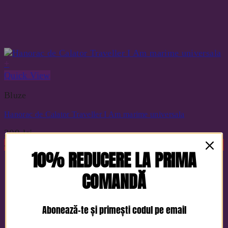
+
Quick View
Bluze
Hanorac de Calator Traveller I Am marime universala
309
lei
-10%
10% REDUCERE LA PRIMA
COMANDĂ
Abonează-te și primești codul pe email