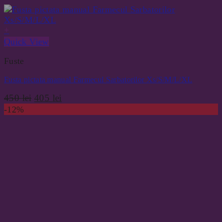
+
Quick View
Fuste
Fusta pictata manual Farmecul Sarbatorilor Xs/S/M/L/XL
Prețul
Prețul
450
lei
405
lei
inițial
curent
-12%
a
este:
fost:
405 lei.
450 lei.