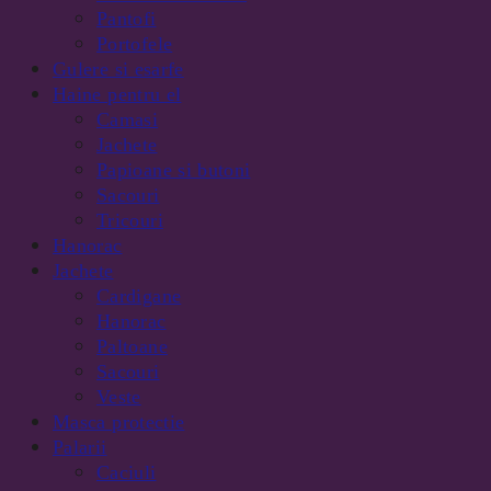
Pantofi
Portofele
Gulere si esarfe
Haine pentru el
Camasi
Jachete
Papioane si butoni
Sacouri
Tricouri
Hanorac
Jachete
Cardigane
Hanorac
Paltoane
Sacouri
Veste
Masca protectie
Palarii
Caciuli