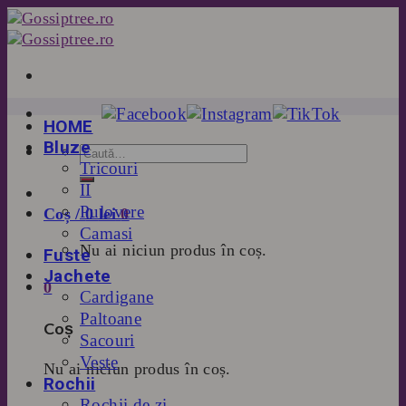
Skip
to
content
HOME
Bluze
Tricouri
II
Pulovere
Coș /
0
lei
0
Camasi
Nu ai niciun produs în coș.
Fuste
Jachete
0
Cardigane
Paltoane
Coș
Sacouri
Veste
Nu ai niciun produs în coș.
Rochii
Rochii de zi