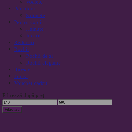
Voalete
Pantaloni
Salopete
Pentru copii
Hainute
Jucarii
Reduceri
Rochii
Rochii de zi
Rochii elegante
Rucsac
Tenisi
Voucher cadou
Filtrează după preț
Preț
Preț
minim
maxim
Filtrează