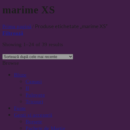
marime XS
Produse etichetate „marime XS”
Prima pagină
/
Filtrează
Showing 1–24 of 39 results
Browse
Bluze
Camasi
II
Pulovere
Tricouri
Fuste
Genti si accesorii
Borsete
Pachete de Martie