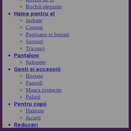
Rochii elegante
Haine pentru el
Jachete
Camasi
Papioane si butoni
Sacouri
Tricouri
Pantaloni
Salopete
Genti si accesorii
Borsete
Pantofi
Masca protectie
Palarii
Pentru copii
Hainute
Jucarii
Reduceri