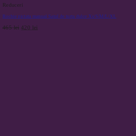
Reduceri
Rochie pictata manual Satul de turta dulce Xs/S/M/L/XL
Prețul
Prețul
465
lei
420
lei
inițial
curent
a
este:
fost:
420 lei.
465 lei.