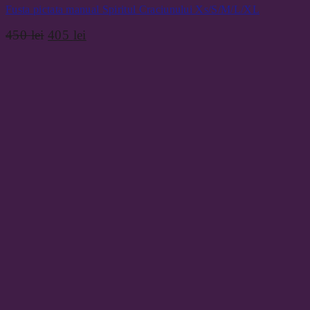
Fusta pictata manual Spiritul Craciunului Xs/S/M/L/XL
Prețul
Prețul
450
lei
405
lei
inițial
curent
a
este:
fost:
405 lei.
450 lei.