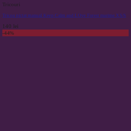
Tricouri
Tricou pictat manual Keep Calm and LOve Forest marime XS/S
140
lei
-44%