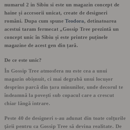
numarul 2 in Sibiu si este un
magazin concept de
haine și accesorii unicat, create de designeri
români. Dupa cum spune
Teodora
, detinatoarea
acestui taram fermecat
„Gossip Tree prezintă un
concept unic în Sibiu și este printre puținele
magazine de acest gen din țară.
De ce este unic?
În Gossip Tree atmosfera nu este cea a unui
magazin obișnuit, ci mai degrabă unui locușor
desprins parcă din țara minunilor, unde decorul te
îndeamnă la poveşti sub copacul care a crescut
chiar lângă intrare.
Peste 40 de designeri s-au adunat din toate colţurile
ţării pentru ca Gossip Tree să devina realitate. De