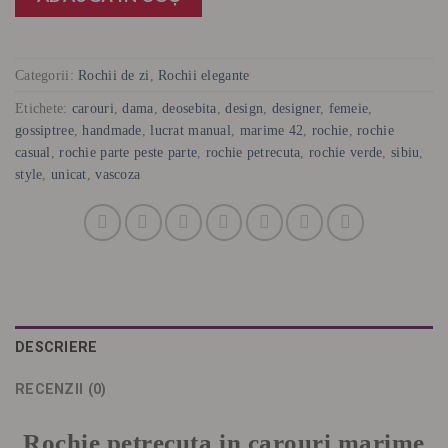
Categorii:
Rochii de zi
,
Rochii elegante
Etichete:
carouri
,
dama
,
deosebita
,
design
,
designer
,
femeie
,
gossiptree
,
handmade
,
lucrat manual
,
marime 42
,
rochie
,
rochie
casual
,
rochie parte peste parte
,
rochie petrecuta
,
rochie verde
,
sibiu
,
style
,
unicat
,
vascoza
DESCRIERE
RECENZII (0)
Rochie petrecuta in carouri marime