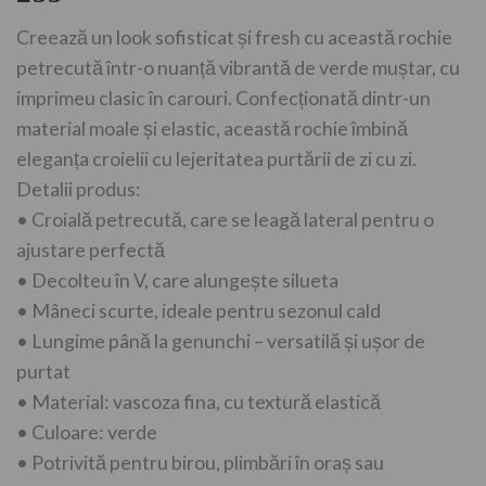
Creează un look sofisticat și fresh cu această rochie
petrecută într-o nuanță vibrantă de verde muștar, cu
imprimeu clasic în carouri. Confecționată dintr-un
material moale și elastic, această rochie îmbină
eleganța croielii cu lejeritatea purtării de zi cu zi.
Detalii produs:
• Croială petrecută, care se leagă lateral pentru o
ajustare perfectă
• Decolteu în V, care alungește silueta
• Mâneci scurte, ideale pentru sezonul cald
• Lungime până la genunchi – versatilă și ușor de
purtat
• Material: vascoza fina, cu textură elastică
• Culoare: verde
• Potrivită pentru birou, plimbări în oraș sau