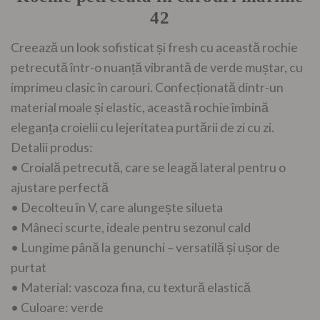
42
Creează un look sofisticat și fresh cu această rochie
petrecută într-o nuanță vibrantă de verde muștar, cu
imprimeu clasic în carouri. Confecționată dintr-un
material moale și elastic, această rochie îmbină
eleganța croielii cu lejeritatea purtării de zi cu zi.
Detalii produs:
• Croială petrecută, care se leagă lateral pentru o
ajustare perfectă
• Decolteu în V, care alungește silueta
• Mâneci scurte, ideale pentru sezonul cald
• Lungime până la genunchi – versatilă și ușor de
purtat
• Material: vascoza fina, cu textură elastică
• Culoare: verde