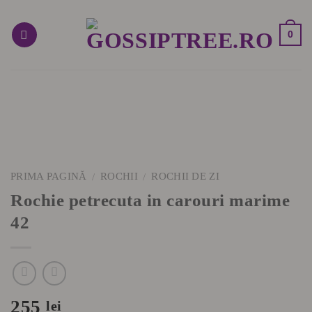
Skip
to
0
content
PRIMA PAGINĂ
ROCHII
ROCHII DE ZI
/
/
Rochie petrecuta in carouri marime
42
255
lei