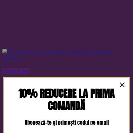
+
Quick View
Rochii de zi
10% REDUCERE LA PRIMA
Rochie casual cu imprimeu simpatic de bufnite marime S
COMANDĂ
210
lei
Abonează-te și primești codul pe email