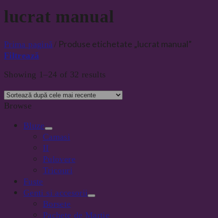
lucrat manual
Produse etichetate „lucrat manual”
Prima pagină
/
Filtrează
Showing 1–24 of 32 results
Browse
Bluze
Camasi
II
Pulovere
Tricouri
Fuste
Genti si accesorii
Borsete
Pachete de Martie