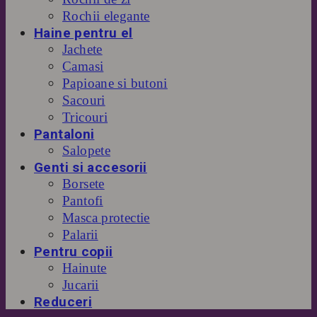
Rochii elegante
Haine pentru el
Jachete
Camasi
Papioane si butoni
Sacouri
Tricouri
Pantaloni
Salopete
Genti si accesorii
Borsete
Pantofi
Masca protectie
Palarii
Pentru copii
Hainute
Jucarii
Reduceri