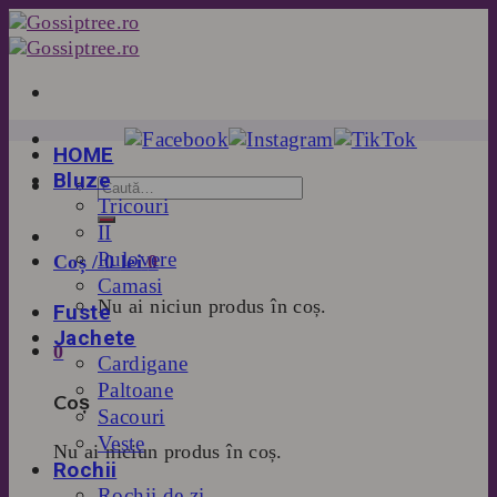
Skip
to
content
HOME
Bluze
Tricouri
II
Pulovere
Coș /
0
lei
0
Camasi
Nu ai niciun produs în coș.
Fuste
Jachete
0
Cardigane
Paltoane
Coș
Sacouri
Veste
Nu ai niciun produs în coș.
Rochii
Rochii de zi