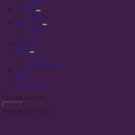
Voalete
Pantaloni
Salopete
Pentru copii
Hainute
Jucarii
Reduceri
Rochii
Rochii de zi
Rochii elegante
Rucsac
Tenisi
Voucher cadou
Filtrează după preț
Preț
Preț
Filtrează
minim
maxim
Preț:
—
180 lei
520 lei