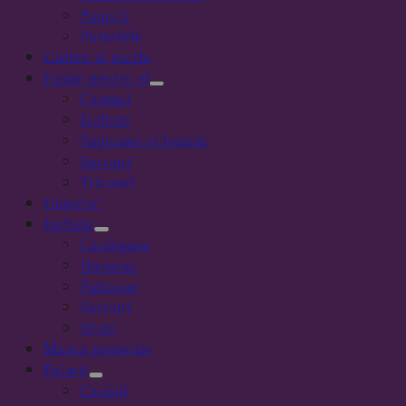
Pantofi
Portofele
Gulere si esarfe
Haine pentru el
Camasi
Jachete
Papioane si butoni
Sacouri
Tricouri
Hanorac
Jachete
Cardigane
Hanorac
Paltoane
Sacouri
Veste
Masca protectie
Palarii
Caciuli