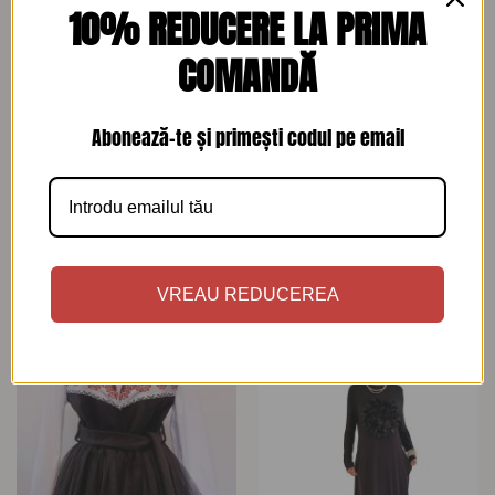
10% REDUCERE LA PRIMA
COMANDĂ
Abonează-te și primești codul pe email
ROCHII
ROCHII
Rochie din in cu aplicatie
Rochie neagra cu detalii color
crosetata manual marime M
si umeri statement
475
lei
325
lei
VREAU REDUCEREA