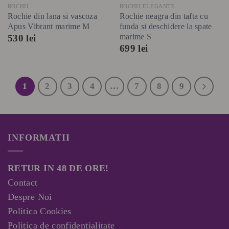
ROCHII
ROCHII ELEGANTE
Rochie din lana si vascoza
Rochie neagra din tafta cu
Apus Vibrant marime M
funda si deschidere la spate
marime S
530
lei
699
lei
1
2
3
4
…
7
8
9
INFORMATII
RETUR IN 48 DE ORE!
Contact
Despre Noi
Politica Cookies
Politica de confidentialitate