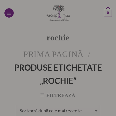
Skip
to
0
content
rochie
PRIMA PAGINĂ
/
PRODUSE ETICHETATE
„ROCHIE”
FILTREAZĂ