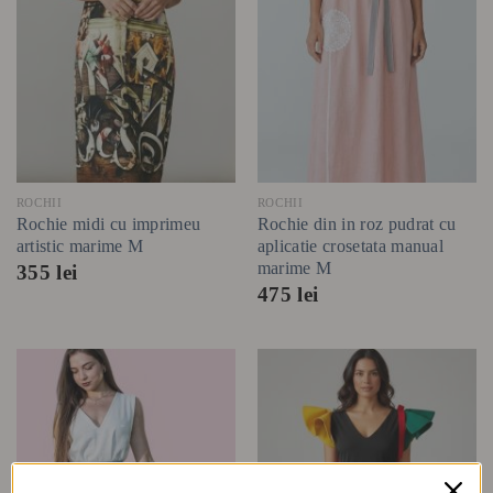
ROCHII
ROCHII
Rochie midi cu imprimeu
Rochie din in roz pudrat cu
artistic marime M
aplicatie crosetata manual
marime M
355
lei
475
lei