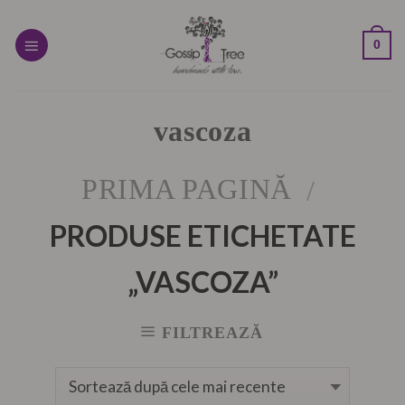
Skip
to
0
content
vascoza
PRIMA PAGINĂ
/
PRODUSE ETICHETATE
„VASCOZA”
FILTREAZĂ