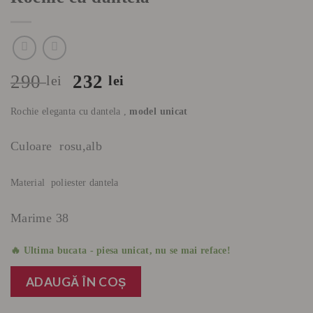
Prețul
Prețul
290
232
lei
lei
inițial
curent
Rochie eleganta cu dantela ,
model unicat
a
este:
fost:
232 lei.
Culoare rosu,alb
290 lei.
Material poliester dantela
Marime 38
🔥 Ultima bucata - piesa unicat, nu se mai reface!
ADAUGĂ ÎN COȘ