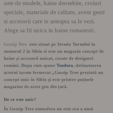
sute de modele, haine deosebite, croiuri
speciale, materiale de calitate, avem genti
si accesorii care te asteapta sa le vezi.
Alege sa fii unica in haine romanesti.
Gossip Tree
este situat
pe Strada Turnului la
numarul 2 in Sibiu si este un
magazin concept de
haine și accesorii unicat, create de designeri
români. Dupa cum spune
Teodora
, detinatoarea
acestui taram fermecat
„Gossip Tree prezintă un
concept unic în Sibiu și este printre puținele
magazine de acest gen din țară.
De ce este unic?
În Gossip Tree atmosfera nu este cea a unui