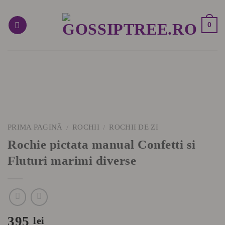
Skip
to
0
content
PRIMA PAGINĂ
ROCHII
ROCHII DE ZI
/
/
Rochie pictata manual Confetti si
Fluturi marimi diverse
395
lei