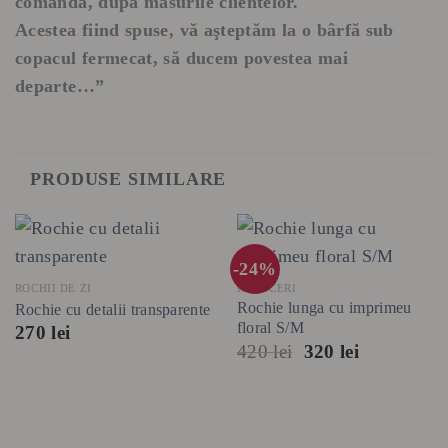
comanda, dupa masurile clientelor.
Acestea fiind spuse, vă aşteptăm la o bârfă sub
copacul fermecat, să ducem povestea mai
departe…”
PRODUSE SIMILARE
-24%
ROCHII DE ZI
REDUCERI
Rochie lunga cu imprimeu
Rochie cu detalii transparente
floral S/M
270
lei
Prețul
Prețul
420
lei
320
lei
inițial
curent
a
este:
fost:
320 lei.
420 lei.