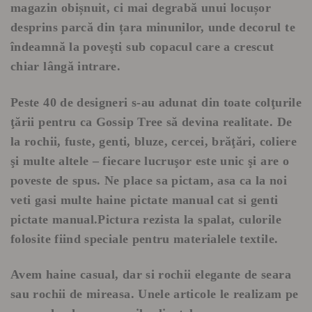
magazin obișnuit, ci mai degrabă unui locușor
desprins parcă din țara minunilor, unde decorul te
îndeamnă la poveşti sub copacul care a crescut
chiar lângă intrare.
Peste 40 de designeri s-au adunat din toate colţurile
ţării pentru ca Gossip Tree să devina realitate. De
la rochii, fuste, genti, bluze, cercei, brăţări, coliere
şi multe altele – fiecare lucruşor este unic şi are o
poveste de spus. Ne place sa pictam, asa ca la noi
veti gasi multe haine pictate manual cat si genti
pictate manual.Pictura rezista la spalat, culorile
folosite fiind speciale pentru materialele textile.
Avem haine casual, dar si rochii elegante de seara
sau rochii de mireasa. Unele articole le realizam pe