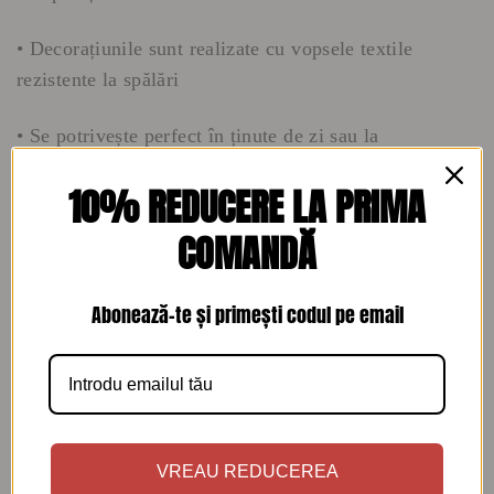
• Decorațiunile sunt realizate cu vopsele textile
rezistente la spălări
• Se potrivește perfect în ținute de zi sau la
evenimente creative, expoziții sau petreceri
10% REDUCERE LA PRIMA
Îngrijire:
COMANDĂ
• Spălare manuală sau la program delicat, pe dos
Abonează-te și primești codul pe email
• A nu se folosi înălbitor
• Se recomandă călcatul pe dos, evitând zona pictată
Fiecare rochie este unică datorită picturii manuale –
VREAU REDUCEREA
alege să porți artă, nu doar haine!