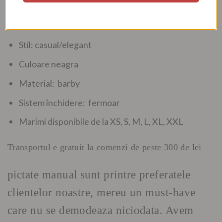
Caracteristici
Stil: casual/elegant
Culoare neagra
Material: barby
Sistem închidere: fermoar
Marimi disponibile de la XS, S, M, L, XL, XXL
Transportul e gratuit la comenzi de peste 300 de lei
pictate manual sunt printre preferatele
clientelor noastre, mereu un must-have
care nu se demodeaza niciodata. Avem