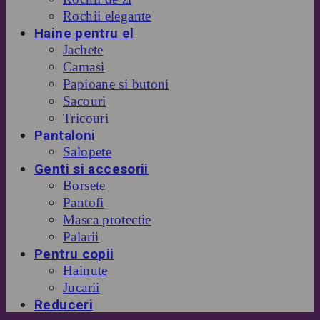
Rochii elegante
Haine pentru el
Jachete
Camasi
Papioane si butoni
Sacouri
Tricouri
Pantaloni
Salopete
Genti si accesorii
Borsete
Pantofi
Masca protectie
Palarii
Pentru copii
Hainute
Jucarii
Reduceri