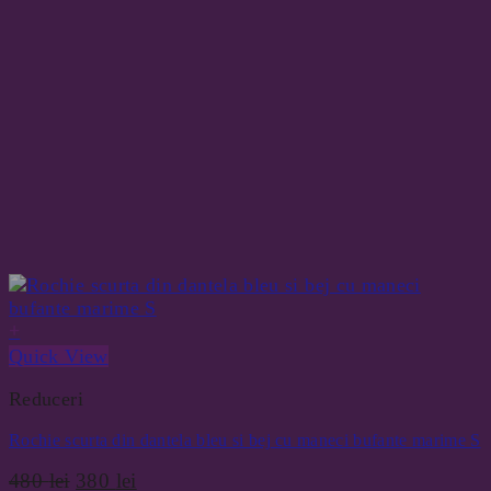
+
Quick View
Reduceri
Rochie scurta din dantela bleu si bej cu maneci bufante marime S
Prețul
Prețul
480
lei
380
lei