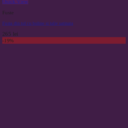
Quick View
Fuste
Fusta din tul cu buline si talie satinata
265
lei
-19%