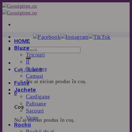
Skip
to
content
HOME
Bluze
Tricouri
II
Pulovere
Coș /
0
lei
0
Camasi
Nu ai niciun produs în coș.
Fuste
Jachete
0
Cardigane
Paltoane
Coș
Sacouri
Veste
Nu ai niciun produs în coș.
Rochii
Rochii de zi