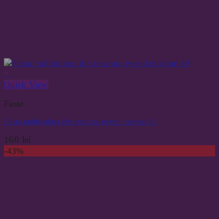
+
Quick View
Fuste
Fusta multicolora din tesatura tweed marime 40
160
lei
-43%