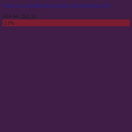
Bluza roz cu dantela alba si maneci din tul marime S/M
Prețul
Prețul
320
lei
260
lei
inițial
curent
-21%
a
este:
fost:
260 lei.
320 lei.