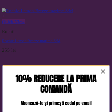
+
Quick View
Rochii
Rochie Lemon Breeze marime S/M
255
lei
10% REDUCERE LA PRIMA
COMANDĂ
Abonează-te și primești codul pe email