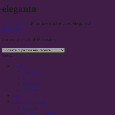
eleganta
Produse etichetate „eleganta”
Prima pagină
/
Filtrează
Showing 1–24 of 80 results
Browse
Bluze
Camasi
II
Pulovere
Tricouri
Fuste
Genti si accesorii
Borsete
Pachete de Martie