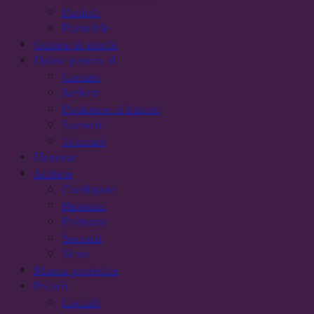
Pantofi
Portofele
Gulere si esarfe
Haine pentru el
Camasi
Jachete
Papioane si butoni
Sacouri
Tricouri
Hanorac
Jachete
Cardigane
Hanorac
Paltoane
Sacouri
Veste
Masca protectie
Palarii
Caciuli