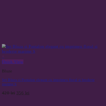
+
Quick View
Bluze
Set Bluza si Pantalon elegant cu imprimeu floral si broderie
marime S
Prețul
Prețul
420
lei
356
lei
inițial
curent
a
este: