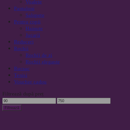
Voalete
Pantaloni
Salopete
Pentru copii
Hainute
Jucarii
Reduceri
Rochii
Rochii de zi
Rochii elegante
Rucsac
Tenisi
Voucher cadou
Filtrează după preț
Preț
Preț
minim
maxim
Filtrează