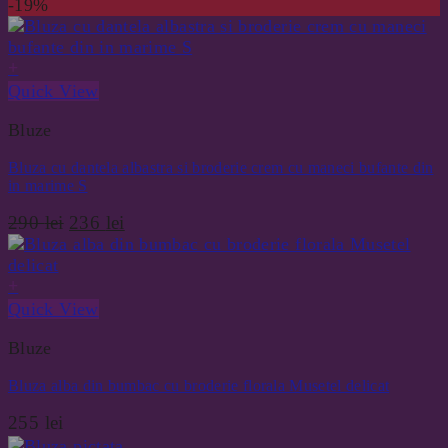
-19%
+
Quick View
Bluze
Bluza cu dantela albastra si broderie crem cu maneci bufante din
in marime S
Prețul
Prețul
290
lei
236
lei
inițial
curent
a
este:
+
fost:
236 lei.
290 lei.
Quick View
Bluze
Bluza alba din bumbac cu broderie florala Musetel delicat
255
lei