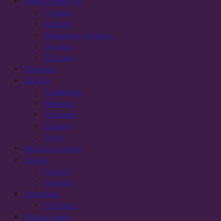
Haine pentru el
Camasi
Jachete
Papioane si butoni
Sacouri
Tricouri
Hanorac
Jachete
Cardigane
Hanorac
Paltoane
Sacouri
Veste
Masca protectie
Palarii
Caciuli
Voalete
Pantaloni
Salopete
Pentru copii