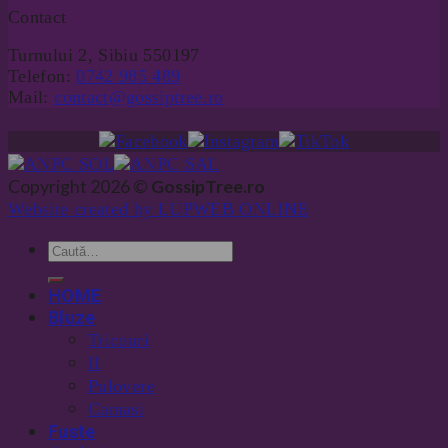
Contact
Turnului 2, Sibiu 550197
Telefon:
0742 985 489
Mail:
contact@gossiptree.ro
Copyright 2026 ©
GossipTree.ro
Website created by LUPWEB ONLINE
HOME
Bluze
Tricouri
II
Pulovere
Camasi
Fuste