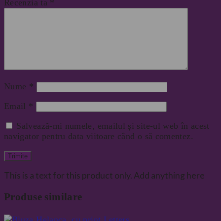
Recenzia ta
*
Nume
*
Email
*
Salvează-mi numele, emailul și site-ul web în acest
navigator pentru data viitoare când o să comentez.
This is a text for this product only. Add anything here
Produse similare