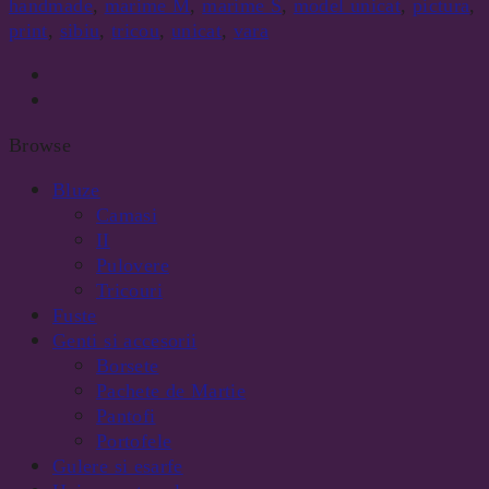
handmade
,
marime M
,
marime S
,
model unicat
,
pictura
,
print
,
sibiu
,
tricou
,
unicat
,
vara
Browse
Bluze
Camasi
II
Pulovere
Tricouri
Fuste
Genti si accesorii
Borsete
Pachete de Martie
Pantofi
Portofele
Gulere si esarfe