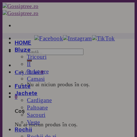
Skip
to
content
HOME
Bluze
Tricouri
II
Pulovere
Coș /
0
lei
0
Camasi
Nu ai niciun produs în coș.
Fuste
Jachete
0
Cardigane
Paltoane
Coș
Sacouri
Veste
Nu ai niciun produs în coș.
Rochii
Rochii de zi