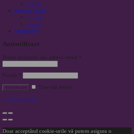
Palarii
Pentru copii
Hainute
Jucarii
Reduceri
Autentificare
Nume utilizator sau adresă email
*
Parolă
*
Ține-mă minte
Ai uitat parola?
Doar acceptând cookie-urile vă putem asigura o