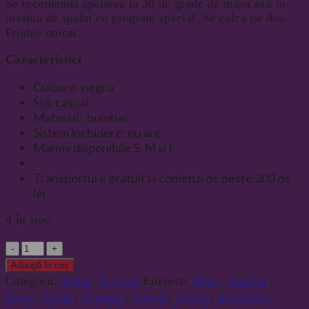
Se recomanda spalarea la 30 de grade de mana sau in
masina de spalat cu program special. Se calca pe dos.
Produs unicat.
Caracteristici
Culoare: negru
Stil: casual
Material: bumbac
Sistem închidere: nu are
Marimi disponibile S, M si L
Transportul e gratuit la comenzi de peste 300 de
lei
4 în stoc
Cantitate
Adaugă în coș
Categorii:
Bluze
,
Tricouri
Etichete:
bluza
,
bumbac
,
dama
,
design
,
designer
,
femeie
,
fluture
,
gossiptree
,