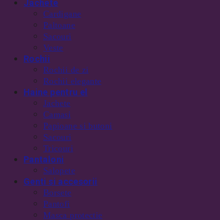
Jachete
Cardigane
Paltoane
Sacouri
Veste
Rochii
Rochii de zi
Rochii elegante
Haine pentru el
Jachete
Camasi
Papioane si butoni
Sacouri
Tricouri
Pantaloni
Salopete
Genti si accesorii
Borsete
Pantofi
Masca protectie