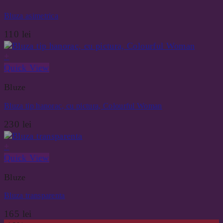
Bluza asimetrica
110
lei
+
Quick View
Bluze
Bluza tip hanorac, cu pictura, Colourful Woman
230
lei
+
Quick View
Bluze
Bluza transparenta
165
lei