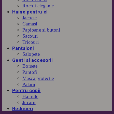
Rochii elegante
Haine pentru el
Jachete
Camasi
Papioane si butoni
Sacouri
Tricouri
Pantaloni
Salopete
Genti si accesorii
Borsete
Pantofi
Masca protectie
Palarii
Pentru copii
Hainute
Jucarii
Reduceri