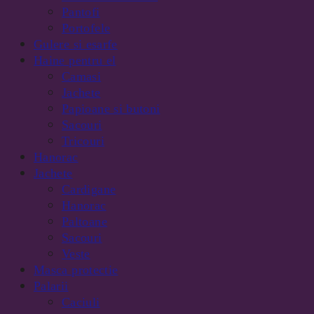
Pantofi
Portofele
Gulere si esarfe
Haine pentru el
Camasi
Jachete
Papioane si butoni
Sacouri
Tricouri
Hanorac
Jachete
Cardigane
Hanorac
Paltoane
Sacouri
Veste
Masca protectie
Palarii
Caciuli