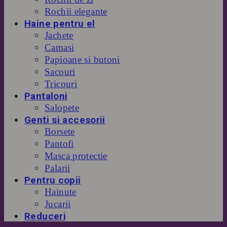
Rochii elegante
Haine pentru el
Jachete
Camasi
Papioane si butoni
Sacouri
Tricouri
Pantaloni
Salopete
Genti si accesorii
Borsete
Pantofi
Masca protectie
Palarii
Pentru copii
Hainute
Jucarii
Reduceri