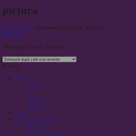
pictura
Produse etichetate „pictura”
Prima pagină
/
Filtrează
Showing 1–24 of 75 results
Browse
Bluze
Camasi
II
Pulovere
Tricouri
Fuste
Genti si accesorii
Borsete
Pachete de Martie