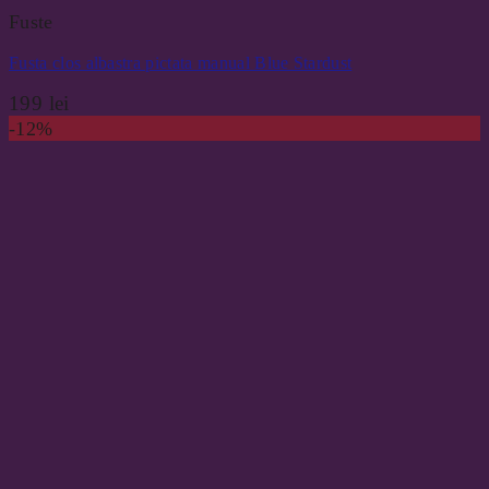
Fuste
Fusta clos albastra pictata manual Blue Stardust
199
lei
-12%