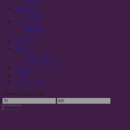
Voalete
Pantaloni
Salopete
Pentru copii
Hainute
Jucarii
Reduceri
Rochii
Rochii de zi
Rochii elegante
Rucsac
Tenisi
Voucher cadou
Filtrează după preț
Preț
Preț
minim
maxim
Filtrează