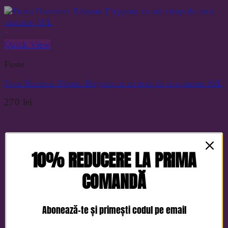
+
Quick View
Fuste
Fusta Business Blosom Eleganta cu un strop de arta marime M/L
270
lei
10% REDUCERE LA PRIMA
COMANDĂ
Abonează-te și primești codul pe email