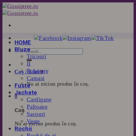
Skip
to
content
HOME
Bluze
Tricouri
II
Pulovere
Coș /
0
lei
0
Camasi
Nu ai niciun produs în coș.
Fuste
Jachete
0
Cardigane
Paltoane
Coș
Sacouri
Veste
Nu ai niciun produs în coș.
Rochii
Rochii de zi