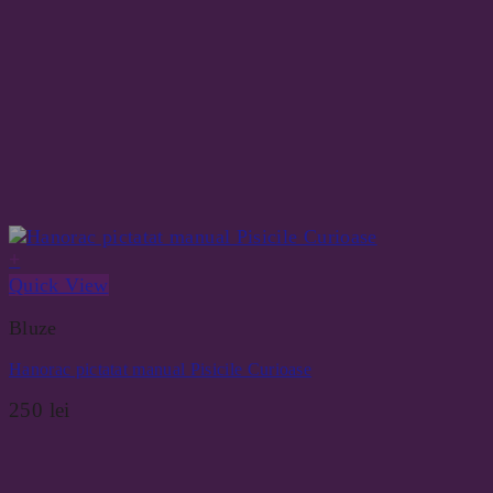
+
Quick View
Bluze
Hanorac pictatat manual Pisicile Curioase
250
lei