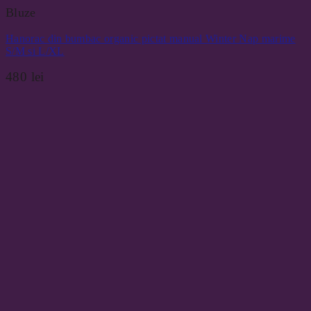
Bluze
Hanorac din bumbac organic pictat manual Winter Nap marime
S/M si L/XL
480
lei