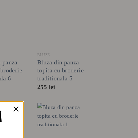
+
BLUZE
n panza
Bluza din panza
 broderie
topita cu broderie
ala 6
traditionala 5
255
lei
Ă