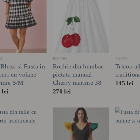
+
+
+
ZE
ROCHII
FUSTE
 Bluza si Fusta in
Rochie din bumbac
Tricou a
ouri cu volane
pictata manual
tradition
rime S/M
Cherry marime 38
145
lei
0
lei
270
lei