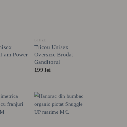
+
BLUZE
nisex
Tricou Unisex
 I am Power
Oversize Brodat
Ganditorul
199
lei