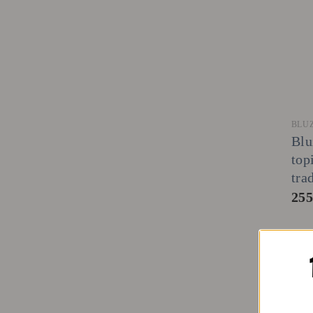
BLU
Blu
top
tra
25