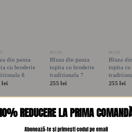
+
+
+
ZE
BLUZE
BLUZE
za din panza
Bluza din panza
Bluza di
ita cu broderie
topita cu broderie
topita cu
ditionala 8
traditionala 7
tradition
5
lei
255
lei
255
lei
10% REDUCERE LA PRIMA COMAND
Abonează-te și primești codul pe email