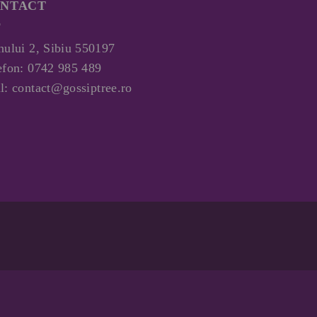
NTACT
nului 2, Sibiu 550197
efon:
0742 985 489
l:
contact@gossiptree.ro