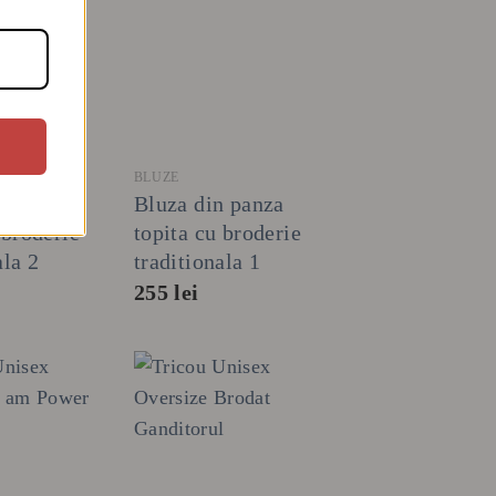
+
BLUZE
n panza
Bluza din panza
 broderie
topita cu broderie
ala 2
traditionala 1
255
lei