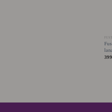
FUS
Fus
lan
39