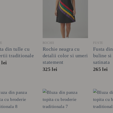
+
+
+
TE
ROCHII
FUSTE
ta din tulle cu
Rochie neagra cu
Fusta din
ertii traditionale
detalii color si umeri
buline si 
statement
satinata
5
lei
325
lei
265
lei