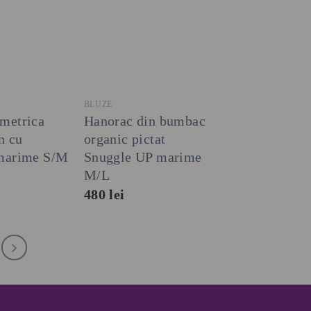
+
BLUZE
imetrica
Hanorac din bumbac
n cu
organic pictat
 marime S/M
Snuggle UP marime
M/L
480
lei