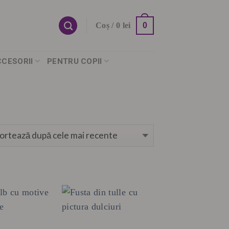
0
Coș /
0
lei
CCESORII
PENTRU COPII