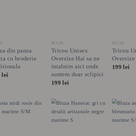
+
+
+
ZE
BLUZE
BLUZE
za din panza
Tricou Unisex
Tricou U
ita cu broderie
Oversize Hai sa ne
Oversize
ditionala
intalnim aici unde
199
lei
suntem doar sclipici
5
lei
199
lei