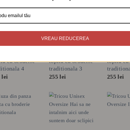
+
+
+
VREAU REDUCEREA
ZE
BLUZE
BLUZE
za din panza
Bluza din panza
Bluza di
ita cu broderie
topita cu broderie
topita cu
ditionala 4
traditionala 3
tradition
5
lei
255
lei
255
lei