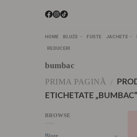
Skip
to
content
HOME
BLUZE
FUSTE
JACHETE
REDUCERI
bumbac
PRO
PRIMA PAGINĂ
/
ETICHETATE „BUMBAC
BROWSE
Bluze