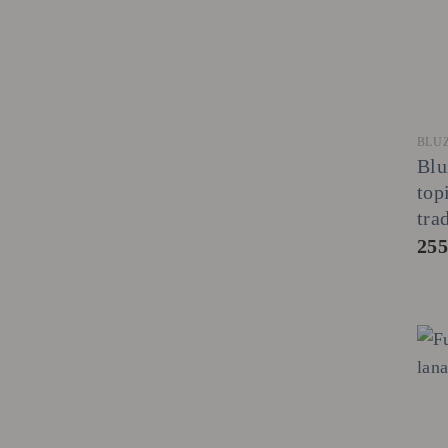
BLU
Blu
top
tra
25