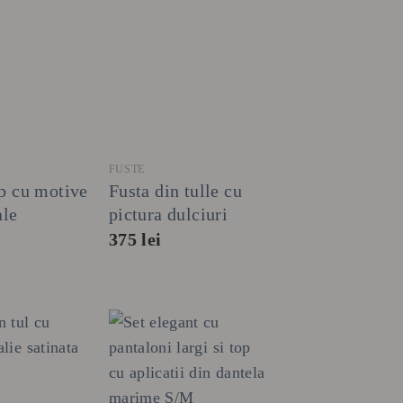
+
FUSTE
lb cu motive
Fusta din tulle cu
ale
pictura dulciuri
375
lei