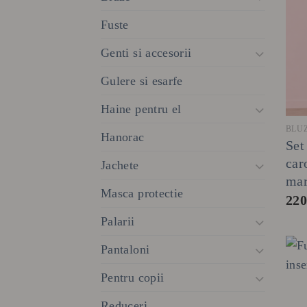
Fuste
Genti si accesorii
Gulere si esarfe
Haine pentru el
BLU
Hanorac
Set
car
Jachete
ma
Masca protectie
22
Palarii
Pantaloni
Pentru copii
Reduceri