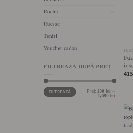
Rochii
Rucsac
Tenisi
Voucher cadou
FUS
Fus
ins
FILTREAZĂ DUPĂ PREȚ
41
Preț
Preț
Preț:
—
130 lei
FILTREAZĂ
minim
maxim
1,690 lei