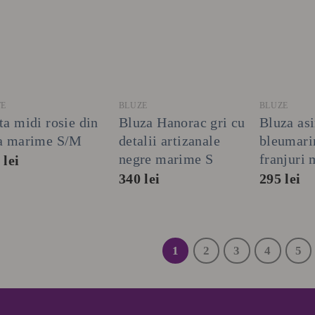
+
+
+
TE
BLUZE
BLUZE
ta midi rosie din
Bluza Hanorac gri cu
Bluza as
a marime S/M
detalii artizanale
bleumari
negre marime S
franjuri
9
lei
340
lei
295
lei
1
2
3
4
5