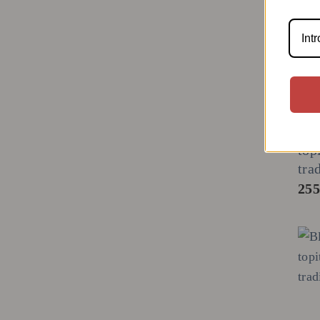
BLU
Blu
top
tra
25