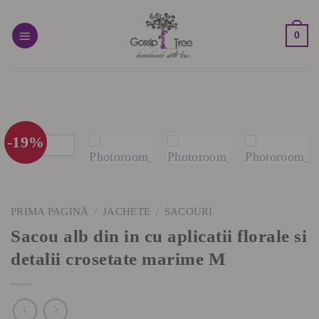
Skip
to
0
content
-19%
PRIMA PAGINĂ
JACHETE
SACOURI
/
/
Sacou alb din in cu aplicatii florale si
detalii crosetate marime M