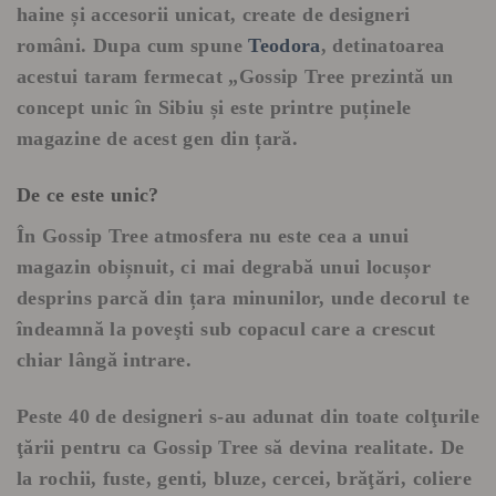
haine și accesorii unicat, create de designeri
români. Dupa cum spune
Teodora
, detinatoarea
acestui taram fermecat
„Gossip Tree prezintă un
concept unic în Sibiu și este printre puținele
magazine de acest gen din țară.
De ce este unic?
În Gossip Tree atmosfera nu este cea a unui
magazin obișnuit, ci mai degrabă unui locușor
desprins parcă din țara minunilor, unde decorul te
îndeamnă la poveşti sub copacul care a crescut
chiar lângă intrare.
Peste 40 de designeri s-au adunat din toate colţurile
ţării pentru ca Gossip Tree să devina realitate. De
la rochii, fuste, genti, bluze, cercei, brăţări, coliere