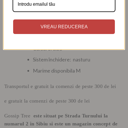
Caracteristici:
Material: in
VREAU REDUCEREA
Stil: casual/elegant
Culoare: alba
Sistem închidere: nasturu
Marime disponibila M
Transportul e gratuit la comenzi de peste 300 de lei
e gratuit la comenzi de peste 300 de lei
Gossip Tree
este situat
pe Strada Turnului la
numarul 2 in Sibiu si este un
magazin concept de