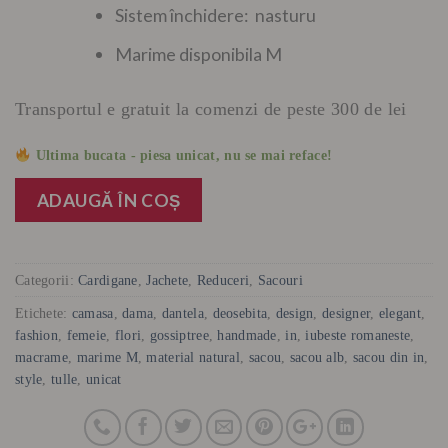
Sistem închidere: nasturu
Marime disponibila M
Transportul e gratuit la comenzi de peste 300 de lei
Ultima bucata - piesa unicat, nu se mai reface!
ADAUGĂ ÎN COȘ
Categorii:
Cardigane
,
Jachete
,
Reduceri
,
Sacouri
Etichete:
camasa
,
dama
,
dantela
,
deosebita
,
design
,
designer
,
elegant
,
fashion
,
femeie
,
flori
,
gossiptree
,
handmade
,
in
,
iubeste romaneste
,
macrame
,
marime M
,
material natural
,
sacou
,
sacou alb
,
sacou din in
,
style
,
tulle
,
unicat