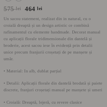
Prețul
Prețul
575
464
lei
lei
inițial
curent
Un sacou statement, realizat din in natural, cu o
a
este:
croială dreaptă și un design artistic ce combină
fost:
464 lei.
rafinamentul cu elemente handmade. Decorat manual
575 lei.
cu aplicații florale tridimensionale din dantelă și
broderie, acest sacou iese în evidență prin detalii
unice precum franjurii croșetați de pe manșete și
umăr.
• Material: In alb, dublat parțial
• Detalii: Aplicații florale din dantelă brodată și paiete
discrete, franjuri croșetați manual pe manșete și umeri
• Croială: Dreaptă, lejeră, cu revere clasice