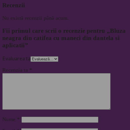
Recenzii
Nu există recenzii până acum.
Fii primul care scrii o recenzie pentru „Bluza
neagra din catifea cu maneci din dantela si
aplicatii”
Evaluarea ta
Recenzia ta
*
Nume
*