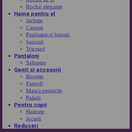
Rochii elegante
Haine pentru el
Jachete
Camasi
Papioane si butoni
Sacouri
Tricouri
Pantaloni
Salopete
Genti si accesorii
Borsete
Pantofi
Masca protectie
Palarii
Pentru copii
Hainute
Jucarii
Reduceri