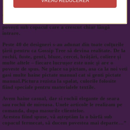
VREAU REDUCEREA
În Gossip Tree atmosfera nu este cea a unui magazin
obișnuit, ci mai degrabă unui locușor desprins parcă
din țara minunilor, unde decorul te îndeamnă la
poveşti sub copacul care a crescut chiar lângă
intrare.
Peste 40 de designeri s-au adunat din toate colţurile
ţării pentru ca Gossip Tree să devina realitate. De la
rochii, fuste, genti, bluze, cercei, brăţări, coliere şi
multe altele – fiecare lucruşor este unic şi are o
poveste de spus. Ne place sa pictam, asa ca la noi veti
gasi multe haine pictate manual cat si genti pictate
manual.Pictura rezista la spalat, culorile folosite
fiind speciale pentru materialele textile.
Avem haine casual, dar si rochii elegante de seara
sau rochii de mireasa. Unele articole le realizam pe
comanda, dupa masurile clientelor.
Acestea fiind spuse, vă aşteptăm la o bârfă sub
copacul fermecat, să ducem povestea mai departe…”