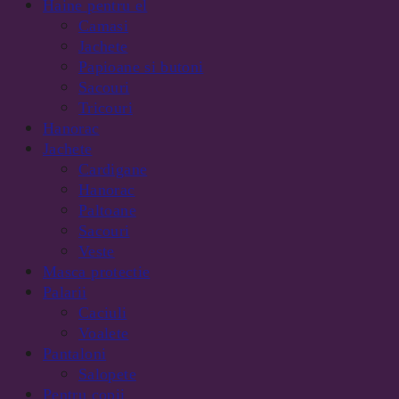
Haine pentru el
Camasi
Jachete
Papioane si butoni
Sacouri
Tricouri
Hanorac
Jachete
Cardigane
Hanorac
Paltoane
Sacouri
Veste
Masca protectie
Palarii
Caciuli
Voalete
Pantaloni
Salopete
Pentru copii