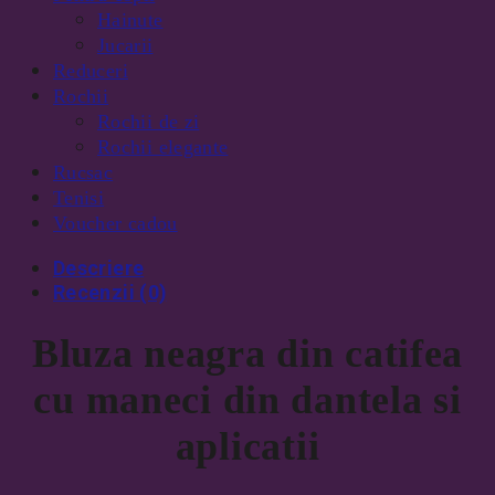
Hainute
Jucarii
Reduceri
Rochii
Rochii de zi
Rochii elegante
Rucsac
Tenisi
Voucher cadou
Descriere
Recenzii (0)
Bluza neagra din catifea
cu maneci din dantela si
aplicatii