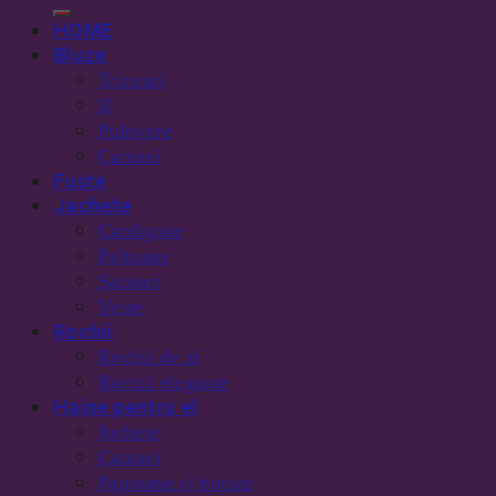
HOME
Bluze
Tricouri
II
Pulovere
Camasi
Fuste
Jachete
Cardigane
Paltoane
Sacouri
Veste
Rochii
Rochii de zi
Rochii elegante
Haine pentru el
Jachete
Camasi
Papioane si butoni