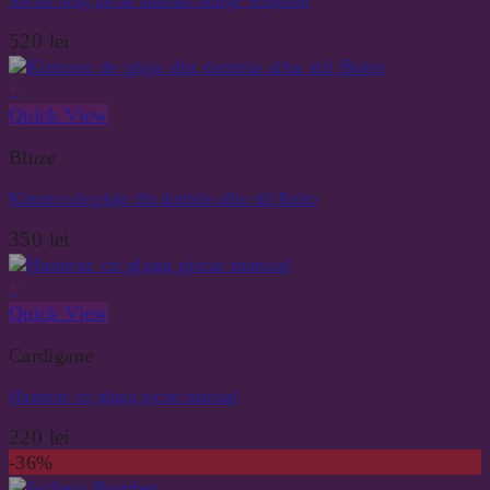
Sacou lung,pictat manual Marge Simpson
520
lei
+
Quick View
Bluze
Kimono de plaja din dantela alba stil Boho
350
lei
+
Quick View
Cardigane
Hanorac cu gluga pictat manual
220
lei
-36%