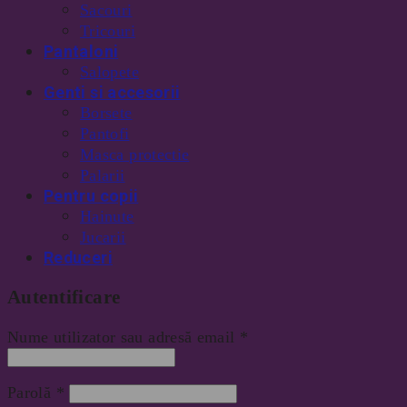
Sacouri
Tricouri
Pantaloni
Salopete
Genti si accesorii
Borsete
Pantofi
Masca protectie
Palarii
Pentru copii
Hainute
Jucarii
Reduceri
Autentificare
Nume utilizator sau adresă email
*
Parolă
*