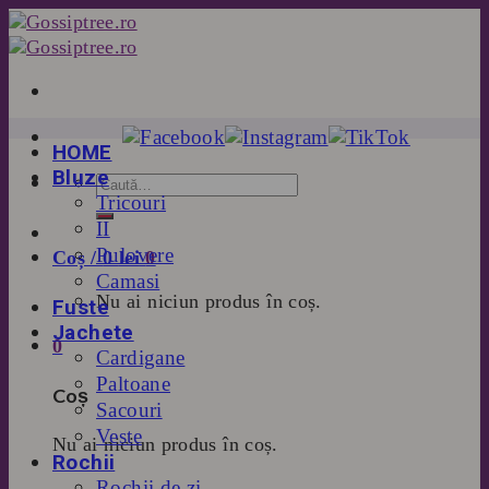
Skip
to
content
HOME
Bluze
Tricouri
II
Pulovere
Coș /
0
lei
0
Camasi
Nu ai niciun produs în coș.
Fuste
Jachete
0
Cardigane
Paltoane
Coș
Sacouri
Veste
Nu ai niciun produs în coș.
Rochii
Rochii de zi