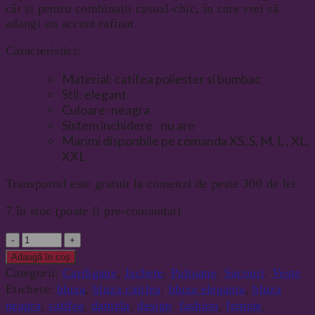
cât și pentru combinații casual-chic, în care vrei să
adaugi un accent rafinat.
Caracteristici:
Material: catifea poliester si bumbac
Stil: elegant
Culoare: neagra
Sistem închidere: nu are
Marimi disponbile pe comanda XS, S, M, L , XL,
XXL
Transportul este gratuit la comenzi de peste 300 de lei.
7 în stoc (poate fi pre-comandat)
Cantitate
Adaugă în coș
Categorii:
Cardigane
,
Jachete
,
Paltoane
,
Sacouri
,
Veste
Etichete:
bluza
,
bluza catifea
,
bluza eleganta
,
bluza
neagra
,
catifea
,
dantela
,
design
,
fashion
,
femeie
,