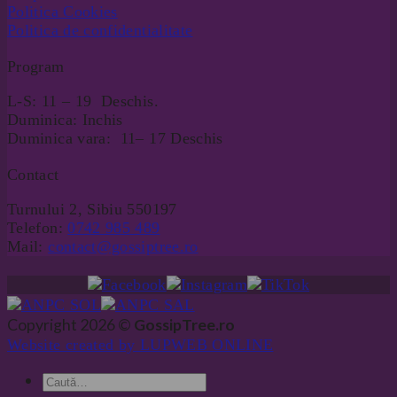
Politica Cookies
Politica de confidentialitate
Program
L-S: 11 – 19 Deschis.
Duminica: Inchis
Duminica vara: 11– 17 Deschis
Contact
Turnului 2, Sibiu 550197
Telefon:
0742 985 489
Mail:
contact@gossiptree.ro
Copyright 2026 ©
GossipTree.ro
Website created by LUPWEB ONLINE