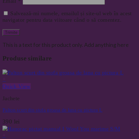
Email
*
Salvează-mi numele, emailul și site-ul web în acest
navigator pentru data viitoare când o să comentez.
This is a text for this product only. Add anything here
Produse similare
+
Quick View
Jachete
Palton scurt din stofa groasa de lana cu pictura L
390
lei
+