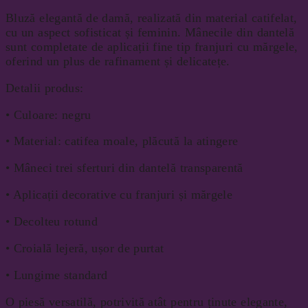
Bluză elegantă de damă, realizată din material catifelat,
cu un aspect sofisticat și feminin. Mânecile din dantelă
sunt completate de aplicații fine tip franjuri cu mărgele,
oferind un plus de rafinament și delicatețe.
Detalii produs:
• Culoare: negru
• Material: catifea moale, plăcută la atingere
• Mâneci trei sferturi din dantelă transparentă
• Aplicații decorative cu franjuri și mărgele
• Decolteu rotund
• Croială lejeră, ușor de purtat
• Lungime standard
O piesă versatilă, potrivită atât pentru ținute elegante,