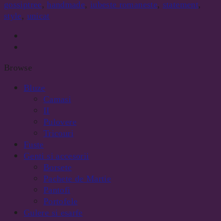
gossiptree
,
handmade
,
iubeste romaneste
,
statement
,
style
,
unicat
Browse
Bluze
Camasi
II
Pulovere
Tricouri
Fuste
Genti si accesorii
Borsete
Pachete de Martie
Pantofi
Portofele
Gulere si esarfe