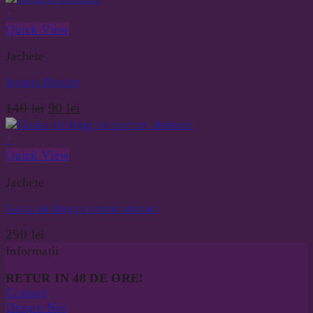
+
Quick View
Jachete
Jacheta Bomber
Prețul
Prețul
140
lei
90
lei
inițial
curent
a
este:
+
fost:
90 lei.
Quick View
140 lei.
Jachete
Geaca de blug cu portret abstract
290
lei
Informatii
RETUR IN 48 DE ORE!
Contact
Despre Noi