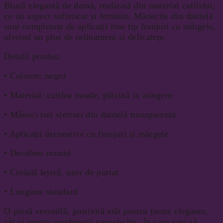
Bluză elegantă de damă, realizată din material catifelat,
cu un aspect sofisticat și feminin. Mânecile din dantelă
sunt completate de aplicații fine tip franjuri cu mărgele,
oferind un plus de rafinament și delicatețe.
Detalii produs:
• Culoare: negru
• Material: catifea moale, plăcută la atingere
• Mâneci trei sferturi din dantelă transparentă
• Aplicații decorative cu franjuri și mărgele
• Decolteu rotund
• Croială lejeră, ușor de purtat
• Lungime standard
O piesă versatilă, potrivită atât pentru ținute elegante,
cât și pentru combinații casual-chic, în care vrei să