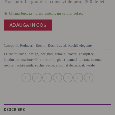
Transportul e gratuit la comenzi de peste 300 de lei
🔥 Ultima bucata - piesa unicat, nu se mai reface!
ADAUGĂ ÎN COȘ
Categorii:
Reduceri
,
Rochii
,
Rochii de zi
,
Rochii elegante
Etichete:
dama
,
design
,
designer
,
femeie
,
floare
,
gossiptree
,
handmade
,
marime 40
,
marime L
,
pictat manual
,
pictata manual
,
rochie
,
rochie midi
,
rochie verde
,
sibiu
,
style
,
unicat
,
verde
DESCRIERE