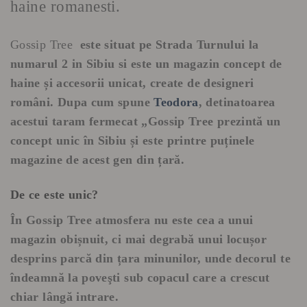
haine romanesti.
Gossip Tree
este situat
pe Strada Turnului la
numarul 2 in Sibiu si este un
magazin concept de
haine și accesorii unicat, create de designeri
români. Dupa cum spune
Teodora
, detinatoarea
acestui taram fermecat
„Gossip Tree prezintă un
concept unic în Sibiu și este printre puținele
magazine de acest gen din țară.
De ce este unic?
În Gossip Tree atmosfera nu este cea a unui
magazin obișnuit, ci mai degrabă unui locușor
desprins parcă din țara minunilor, unde decorul te
îndeamnă la poveşti sub copacul care a crescut
chiar lângă intrare.