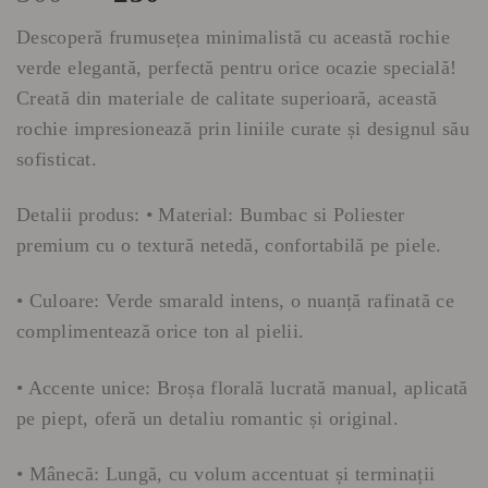
inițial
curent
Descoperă frumusețea minimalistă cu această rochie
a
este:
verde elegantă, perfectă pentru orice ocazie specială!
fost:
250 lei.
Creată din materiale de calitate superioară, această
300 lei.
rochie impresionează prin liniile curate și designul său
sofisticat.
Detalii produs: • Material: Bumbac si Poliester
premium cu o textură netedă, confortabilă pe piele.
• Culoare: Verde smarald intens, o nuanță rafinată ce
complimentează orice ton al pielii.
• Accente unice: Broșa florală lucrată manual, aplicată
pe piept, oferă un detaliu romantic și original.
• Mânecă: Lungă, cu volum accentuat și terminații