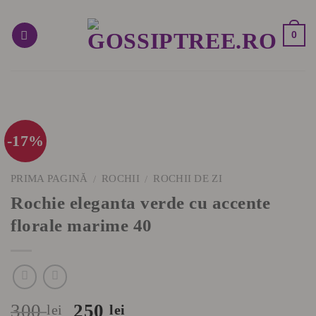
Skip
to
0
content
-17%
PRIMA PAGINĂ
ROCHII
ROCHII DE ZI
/
/
Rochie eleganta verde cu accente
florale marime 40
Prețul
Prețul
300
250
lei
lei