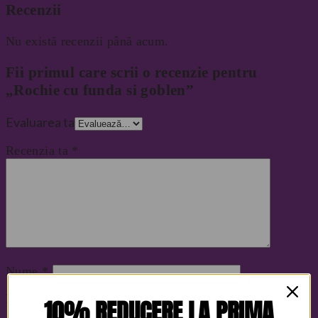
Recenzii
Nu există recenzii până acum.
Fii primul care scrii o recenzie pentru
„Rochie cu funda si goblen”
Evaluarea ta
Recenzia ta
*
Nume
*
Email
*
10% REDUCERE LA PRIMA