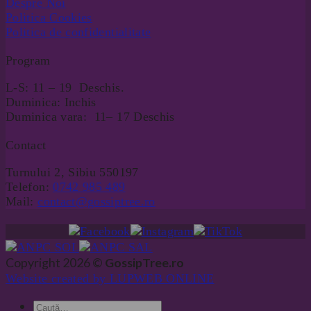
Despre Noi
Politica Cookies
Politica de confidentialitate
Program
L-S: 11 – 19 Deschis.
Duminica: Inchis
Duminica vara: 11– 17 Deschis
Contact
Turnului 2, Sibiu 550197
Telefon:
0742 985 489
Mail:
contact@gossiptree.ro
Copyright 2026 ©
GossipTree.ro
Website created by LUPWEB ONLINE