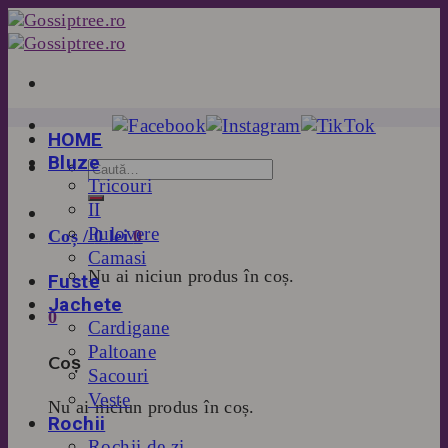
Skip
to
content
HOME
Bluze
Tricouri
II
Pulovere
Coș /
0
lei
0
Camasi
Nu ai niciun produs în coș.
Fuste
Jachete
0
Cardigane
Paltoane
Coș
Sacouri
Veste
Nu ai niciun produs în coș.
Rochii
Rochii de zi