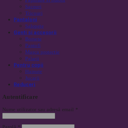
Papioane si butoni
Sacouri
Tricouri
Pantaloni
Salopete
Genti si accesorii
Borsete
Pantofi
Masca protectie
Palarii
Pentru copii
Hainute
Jucarii
Reduceri
Autentificare
Nume utilizator sau adresă email
*
Parolă
*