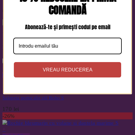
Salvează-mi numele, emailul și site-ul web în acest
COMANDĂ
navigator pentru data viitoare când o să comentez.
Abonează-te și primești codul pe email
This is a text for this product only. Add anything here
Produse similare
+
VREAU REDUCEREA
Quick View
Pantaloni
Salopeta portocalie stil Boho S
170
lei
-26%
+