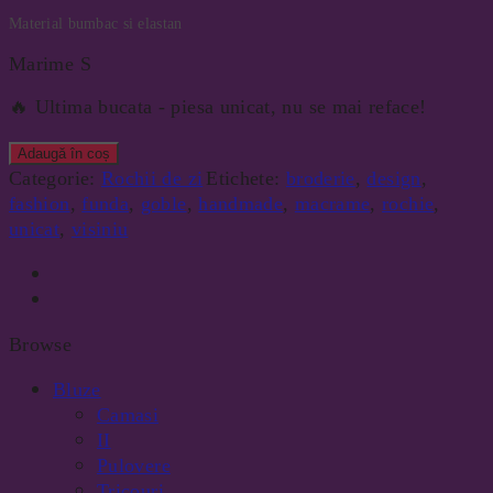
Material bumbac si elastan
Marime S
🔥 Ultima bucata - piesa unicat, nu se mai reface!
Adaugă în coș
Categorie:
Rochii de zi
Etichete:
broderie
,
design
,
fashion
,
funda
,
goble
,
handmade
,
macrame
,
rochie
,
unicat
,
visiniu
Browse
Bluze
Camasi
II
Pulovere
Tricouri