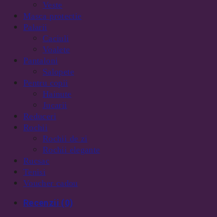
Veste
Masca protectie
Palarii
Caciuli
Voalete
Pantaloni
Salopete
Pentru copii
Hainute
Jucarii
Reduceri
Rochii
Rochii de zi
Rochii elegante
Rucsac
Tenisi
Voucher cadou
Recenzii (0)