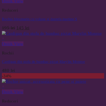
Quick View
Reduceri
Rochie bleumarin cu volane si dantela marime S
Prețul
Prețul
195
lei
145
lei
inițial
curent
a
este:
+
fost:
145 lei.
Quick View
195 lei.
Rochii
Cardigan din stofa de bumbac pictat Marylin Monroe
480
lei
-34%
+
Quick View
Reduceri