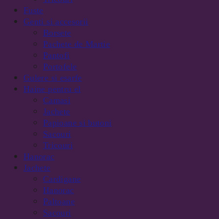
Fuste
Genti si accesorii
Borsete
Pachete de Martie
Pantofi
Portofele
Gulere si esarfe
Haine pentru el
Camasi
Jachete
Papioane si butoni
Sacouri
Tricouri
Hanorac
Jachete
Cardigane
Hanorac
Paltoane
Sacouri