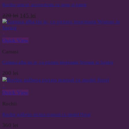
Rochie unicat, accesorizata cu pene si paiete
Prețul
Prețul
220
lei
145
lei
inițial
curent
a
este:
+
fost:
145 lei.
220 lei.
Quick View
Camasi
Camasa alba tip ie, cu pictura imprimata Woman in Spring
200
lei
+
Quick View
Rochii
Rochie galbena pictata manual cu model floral
360
lei