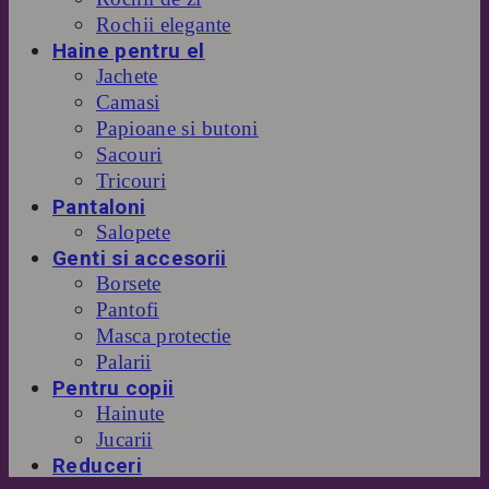
Rochii elegante
Haine pentru el
Jachete
Camasi
Papioane si butoni
Sacouri
Tricouri
Pantaloni
Salopete
Genti si accesorii
Borsete
Pantofi
Masca protectie
Palarii
Pentru copii
Hainute
Jucarii
Reduceri