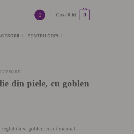
0
Coș /
0
lei
CCESORII
PENTRU COPII
ACCESORII
ie din piele, cu goblen
a reglabila si goblen cusut manual .