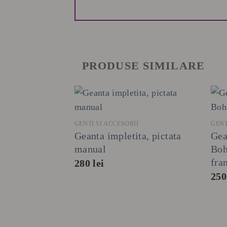
PRODUSE SIMILARE
+
GENTI SI ACCESORII
GENT
Geanta impletita, pictata
Gea
manual
Boh
fra
280
lei
25