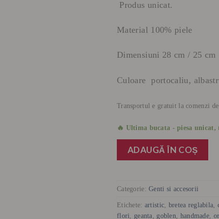
Produs unicat.
Material 100% piele
Dimensiuni 28 cm / 25 cm
Culoare portocaliu, albast
Transportul e gratuit la comenzi de
🔥 Ultima bucata - piesa unicat, 
ADAUGĂ ÎN COȘ
Categorie:
Genti si accesorii
Etichete:
artistic
,
bretea reglabila
,
flori
,
geanta
,
goblen
,
handmade
,
o