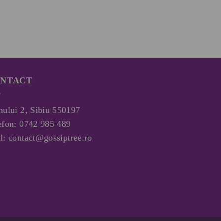
Rucsac din pi
Prețu
360
lei
265
l
iniția
a
fost:
360 le
NTACT
nului 2, Sibiu 550197
efon:
0742 985 489
l:
contact@gossiptree.ro