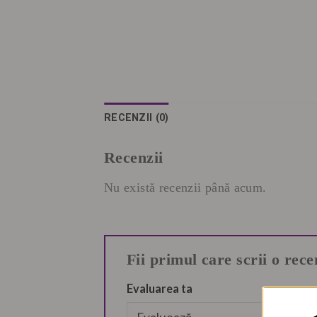
RECENZII (0)
Recenzii
Nu există recenzii până acum.
Fii primul care scrii o rec
Evaluarea ta