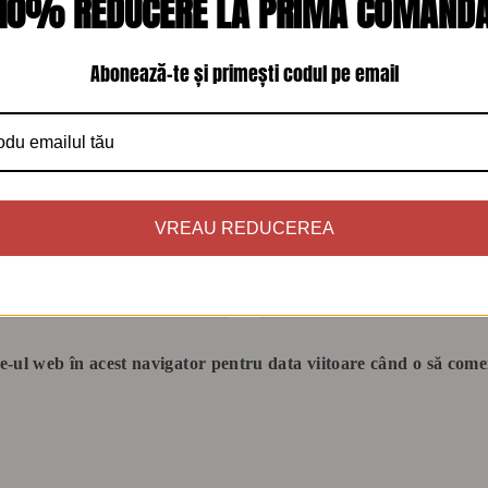
10% REDUCERE LA PRIMA COMAND
Abonează-te și primești codul pe email
VREAU REDUCEREA
Email
*
te-ul web în acest navigator pentru data viitoare când o să come