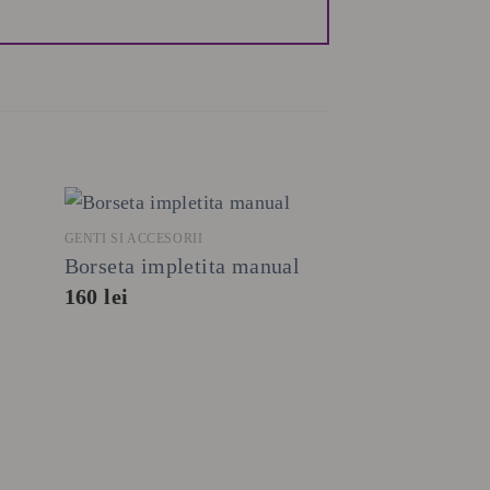
+
GENTI SI ACCESORII
-26%
Borseta impletita manual
160
lei
+
GENTI SI ACCESORI