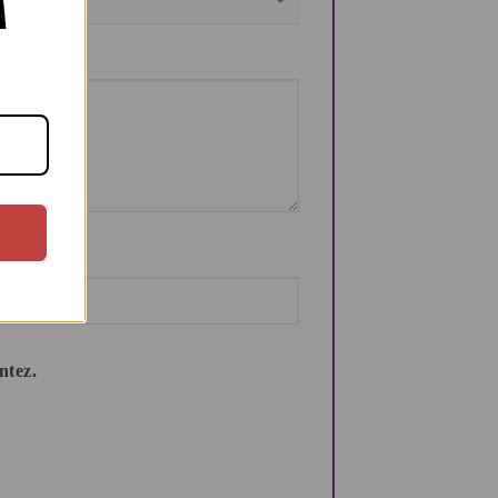
Ă
ntez.