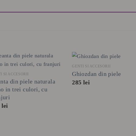
+
+
GENTI SI ACCESORII
Ghiozdan din piele
I SI ACCESORII
nta din piele naturala
285
lei
o in trei culori, cu
njuri
0
lei