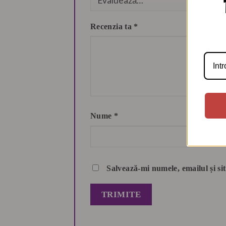
Recenzia ta
*
Nume
*
Salvează-mi numele, emailul și si