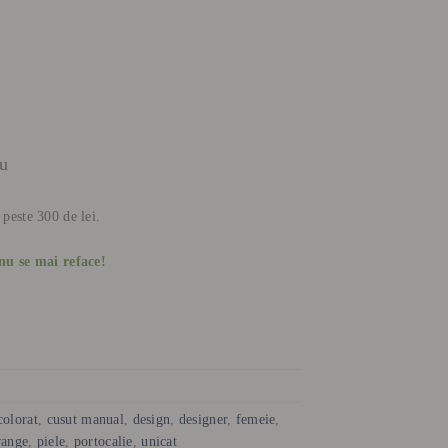
ru
 peste 300 de lei.
nu se mai reface!
colorat
,
cusut manual
,
design
,
designer
,
femeie
,
range
,
piele
,
portocalie
,
unicat