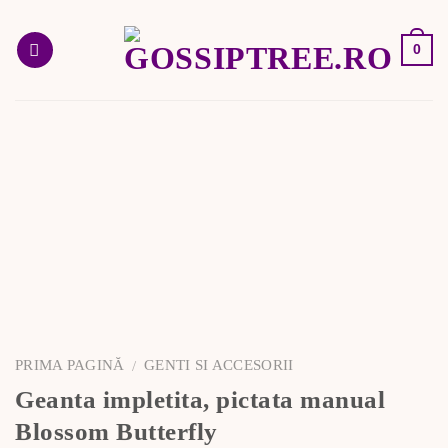
Skip
to
0
content
PRIMA PAGINĂ
GENTI SI ACCESORII
/
Geanta impletita, pictata manual
Blossom Butterfly