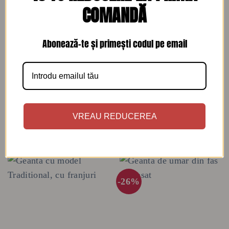
COMANDĂ
Abonează-te și primești codul pe email
GENTI SI ACCESORII
GENTI SI ACCESORII
Geanta de dama, crosetata
Geanta de dama, crosetata
manual Gri stralucitor
manual Turcoaz
VREAU REDUCEREA
405
lei
395
lei
-26%