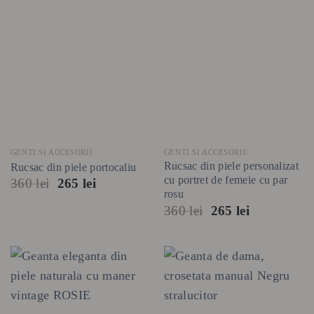
GENTI SI ACCESORII
GENTI SI ACCESORII
Rucsac din piele personalizat
Rucsac din piele portocaliu
cu portret de femeie cu par
Prețul
Prețul
360
lei
265
lei
rosu
inițial
curent
a
este:
Prețul
Prețul
360
lei
265
lei
fost:
265 lei.
inițial
curent
360 lei.
a
este:
fost:
265 lei.
360 lei.