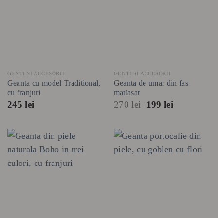
GENTI SI ACCESORII
GENTI SI ACCESORII
Geanta cu model Traditional,
Geanta de umar din fas
cu franjuri
matlasat
Prețul
Prețul
245
lei
270
lei
199
lei
inițial
curent
a
este:
fost:
199 lei.
270 lei.