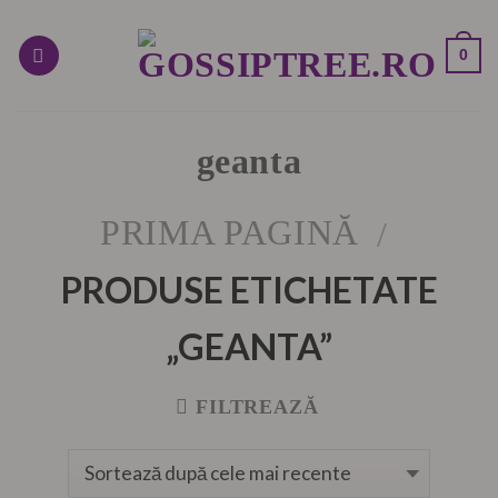
Skip
to
0
content
geanta
PRIMA PAGINĂ
/
PRODUSE ETICHETATE
„GEANTA”
FILTREAZĂ