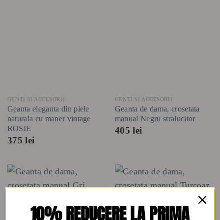
GENTI SI ACCESORII
GENTI SI ACCESORII
Geanta eleganta din piele
Geanta de dama, crosetata
naturala cu maner vintage
manual Negru stralucitor
ROSIE
405
lei
375
lei
10% REDUCERE LA PRIMA