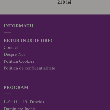
a
este:
210
lei
fost:
180 lei.
235 lei.
INFORMATII
RETUR IN 48 DE ORE!
Contact
Despre Noi
Politica Cookies
Politica de confidentialitate
PROGRAM
L-S: 11 – 19 Deschis.
Duminica: Inchis