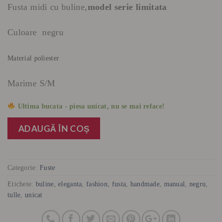
Fusta midi cu buline,
model serie limitata
Culoare negru
Material poliester
Marime S/M
Ultima bucata - piesa unicat, nu se mai reface!
ADAUGĂ ÎN COȘ
Categorie:
Fuste
Etichete:
buline
,
eleganta
,
fashion
,
fusta
,
handmade
,
manual
,
negru
,
tulle
,
unicat