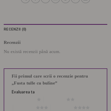
RECENZII (0)
Recenzii
Nu există recenzii până acum.
Fii primul care scrii o recenzie pentru
„Fusta tulle cu buline”
Evaluarea ta
Una din 5 stele
2 din 5 stele
3 din 5 stele
4 din 5 stele