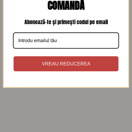
COMANDĂ
Abonează-te și primești codul pe email
BLUZE
FUSTE
Bluza cu maneci evazate
Fusta tulle cu buline
120
lei
260
lei
VREAU REDUCEREA