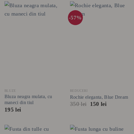
-57%
BLUZE
REDUCERI
Bluza neagra mulata, cu
Rochie eleganta, Blue Dream
maneci din tiul
Prețul
Prețul
350
lei
150
lei
inițial
curent
195
lei
a
este:
fost:
150 lei.
350 lei.