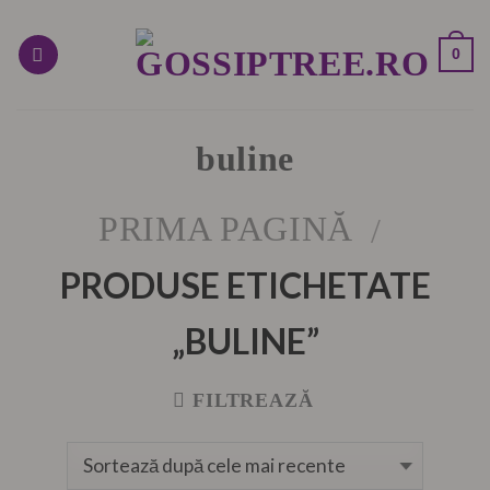
Skip
to
0
content
buline
PRIMA PAGINĂ
/
PRODUSE ETICHETATE
„BULINE”
FILTREAZĂ