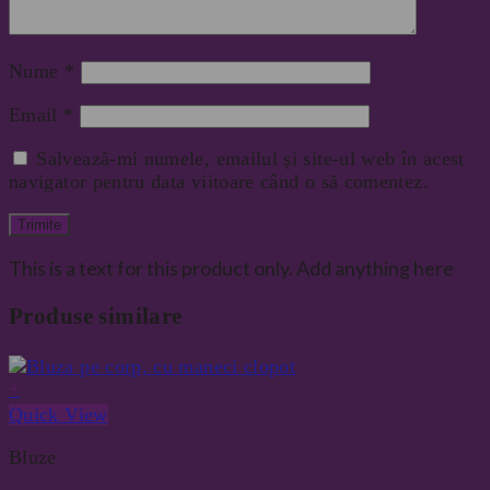
Nume
*
Email
*
Salvează-mi numele, emailul și site-ul web în acest
navigator pentru data viitoare când o să comentez.
This is a text for this product only. Add anything here
Produse similare
+
Quick View
Bluze