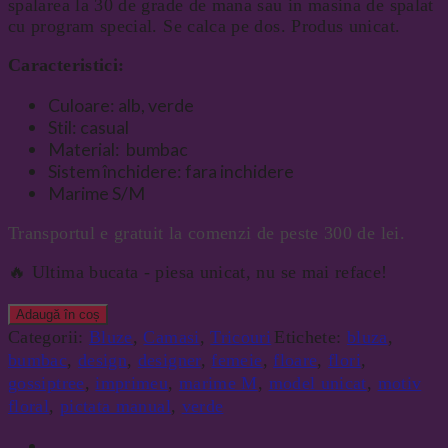
spalarea la 30 de grade de mana sau in masina de spalat
cu program special. Se calca pe dos. Produs unicat.
Caracteristici:
Culoare: alb, verde
Stil: casual
Material: bumbac
Sistem închidere: fara inchidere
Marime S/M
Transportul e gratuit la comenzi de peste 300 de lei.
🔥 Ultima bucata - piesa unicat, nu se mai reface!
Adaugă în coș
Categorii:
Bluze
,
Camasi
,
Tricouri
Etichete:
bluza
,
bumbac
,
design
,
designer
,
femeie
,
floare
,
flori
,
gossiptree
,
imprimeu
,
marime M
,
model unicat
,
motiv
floral
,
pictata manual
,
verde