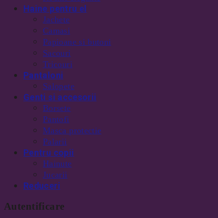
Haine pentru el
Jachete
Camasi
Papioane si butoni
Sacouri
Tricouri
Pantaloni
Salopete
Genti si accesorii
Borsete
Pantofi
Masca protectie
Palarii
Pentru copii
Hainute
Jucarii
Reduceri
Autentificare