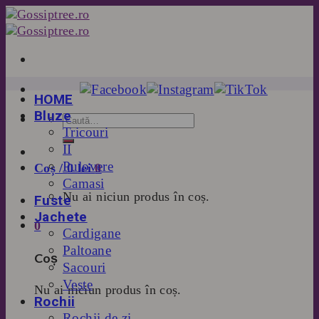
Skip
to
content
HOME
Bluze
Tricouri
II
Pulovere
Coș /
0
lei
0
Camasi
Nu ai niciun produs în coș.
Fuste
Jachete
0
Cardigane
Paltoane
Coș
Sacouri
Veste
Nu ai niciun produs în coș.
Rochii
Rochii de zi