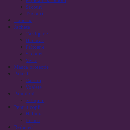
Papioane si butoni
Sacouri
Tricouri
Hanorac
Jachete
Cardigane
Hanorac
Paltoane
Sacouri
Veste
Masca protectie
Palarii
Caciuli
Voalete
Pantaloni
Salopete
Pentru copii
Hainute
Jucarii
Reduceri