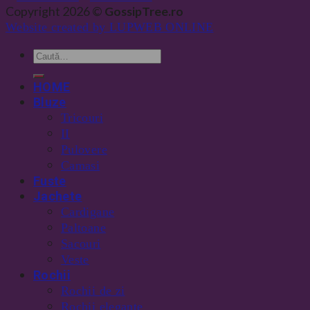
Copyright 2026 ©
GossipTree.ro
Website created by LUPWEB ONLINE
HOME
Bluze
Tricouri
II
Pulovere
Camasi
Fuste
Jachete
Cardigane
Paltoane
Sacouri
Veste
Rochii
Rochii de zi
Rochii elegante