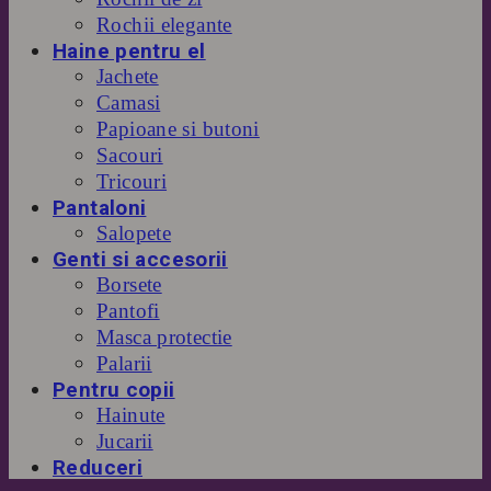
Rochii elegante
Haine pentru el
Jachete
Camasi
Papioane si butoni
Sacouri
Tricouri
Pantaloni
Salopete
Genti si accesorii
Borsete
Pantofi
Masca protectie
Palarii
Pentru copii
Hainute
Jucarii
Reduceri