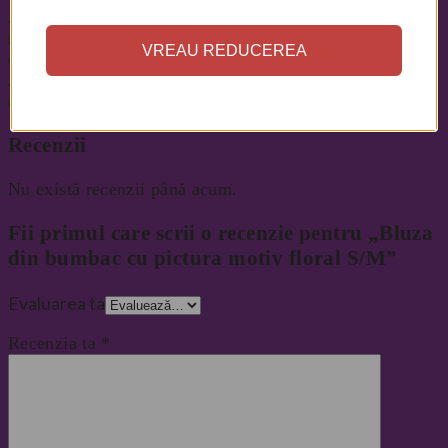
Avem haine casual, dar si rochii elegante de seara
sau rochii de mireasa. Unele articole le realizam pe
VREAU REDUCEREA
comanda, dupa masurile clientelor.
Acestea fiind spuse, vă aşteptăm la o bârfă sub
copacul fermecat, să ducem povestea mai departe…”
Recenzii
Nu există recenzii până acum.
Fii primul care scrii o recenzie pentru „Bluza
din bumbac cu pictura motiv floral S/M”
Evaluarea ta
Recenzia ta
*