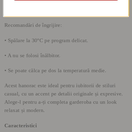
• Marime unică, potrivită pentru S-XL.
Recomandări de îngrijire:
• Spălare la 30°C pe program delicat.
• A nu se folosi înălbitor.
• Se poate călca pe dos la temperatură medie.
Acest hanorac este ideal pentru iubitorii de stiluri
casual, cu un accent pe detalii originale și expresive.
Alege-l pentru a-ți completa garderoba cu un look
relaxat și modern.
Caracteristici