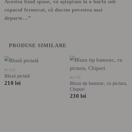
Acestea fiind spuse, vă aşteptăm la o bârfă sub
copacul fermecat, să ducem povestea mai
departe…”
PRODUSE SIMILARE
BLUZE
Bluză pictată
BLUZE
210
lei
Bluza tip hanorac, cu pictura,
Chipuri
230
lei