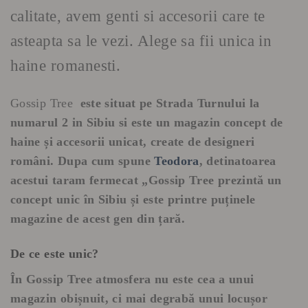
calitate, avem genti si accesorii care te
asteapta sa le vezi. Alege sa fii unica in
haine romanesti.
Gossip Tree
este situat
pe Strada Turnului la
numarul 2 in Sibiu si este un
magazin concept de
haine și accesorii unicat, create de designeri
români. Dupa cum spune
Teodora
, detinatoarea
acestui taram fermecat
„Gossip Tree prezintă un
concept unic în Sibiu și este printre puținele
magazine de acest gen din țară.
De ce este unic?
În Gossip Tree atmosfera nu este cea a unui
magazin obișnuit, ci mai degrabă unui locușor