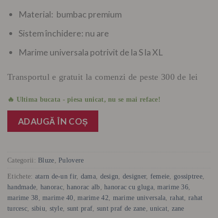
Material: bumbac premium
Sistem închidere: nu are
Marime universala potrivit de la S la XL
Transportul e gratuit la comenzi de peste 300 de lei
🔥 Ultima bucata - piesa unicat, nu se mai reface!
ADAUGĂ ÎN COȘ
Categorii:
Bluze
,
Pulovere
Etichete:
atarn de-un fir
,
dama
,
design
,
designer
,
femeie
,
gossiptree
,
handmade
,
hanorac
,
hanorac alb
,
hanorac cu gluga
,
marime 36
,
marime 38
,
marime 40
,
marime 42
,
marime universala
,
rahat
,
rahat
turcesc
,
sibiu
,
style
,
sunt praf
,
sunt praf de zane
,
unicat
,
zane