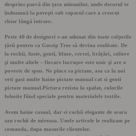
desprins parcă din țara minunilor, unde decorul te
îndeamnă la poveşti sub copacul care a crescut
chiar lângă intrare.
Peste 40 de designeri s-au adunat din toate colţurile
ţării pentru ca Gossip Tree să devina realitate. De
la rochii, fuste, genti, bluze, cercei, brăţări, coliere
şi multe altele – fiecare lucruşor este unic şi are o
poveste de spus. Ne place sa pictam, asa ca la noi
veti gasi multe haine pictate manual cat si genti
pictate manual.Pictura rezista la spalat, culorile
folosite fiind speciale pentru materialele textile.
Avem haine casual, dar si rochii elegante de seara
sau rochii de mireasa. Unele articole le realizam pe
comanda, dupa masurile clientelor.