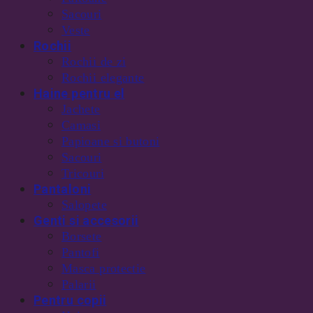
Sacouri
Veste
Rochii
Rochii de zi
Rochii elegante
Haine pentru el
Jachete
Camasi
Papioane si butoni
Sacouri
Tricouri
Pantaloni
Salopete
Genti si accesorii
Borsete
Pantofi
Masca protectie
Palarii
Pentru copii