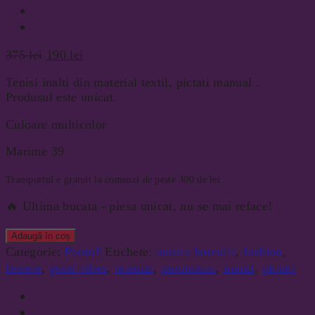
Prețul
Prețul
375
lei
190
lei
inițial
curent
Tenisi inalti din material textil, pictati manual .
a
este:
Produsul este unicat.
fost:
190 lei.
375 lei.
Culoare multicolor
Marime 39
Transportul e gratuit la comenzi de peste 300 de lei.
🔥 Ultima bucata - piesa unicat, nu se mai reface!
Adaugă în coș
Categorie:
Pantofi
Etichete:
aurora borealis
,
fashion
,
femeie
,
good vibes
,
manual
,
mountains
,
munti
,
pictati