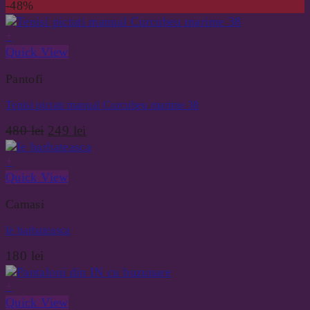
-48%
+
Quick View
Pantofi
Tenisi pictati manual Curcubeu marime 38
Prețul
Prețul
480
lei
249
lei
inițial
curent
a
este:
+
fost:
249 lei.
Quick View
480 lei.
Camasi
Ie barbateasca
180
lei
+
Quick View