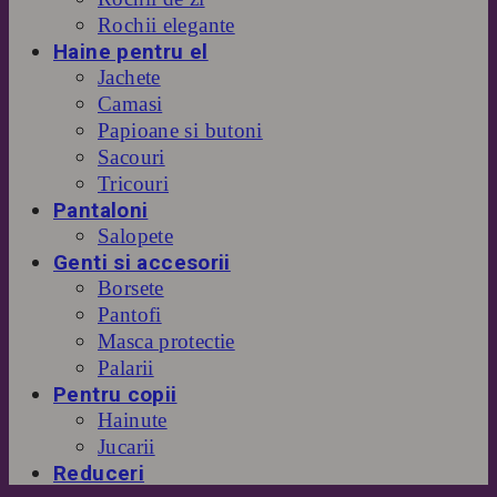
Rochii elegante
Haine pentru el
Jachete
Camasi
Papioane si butoni
Sacouri
Tricouri
Pantaloni
Salopete
Genti si accesorii
Borsete
Pantofi
Masca protectie
Palarii
Pentru copii
Hainute
Jucarii
Reduceri