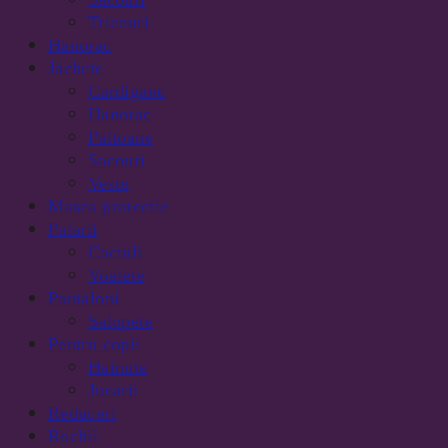
Tricouri
Hanorac
Jachete
Cardigane
Hanorac
Paltoane
Sacouri
Veste
Masca protectie
Palarii
Caciuli
Voalete
Pantaloni
Salopete
Pentru copii
Hainute
Jucarii
Reduceri
Rochii