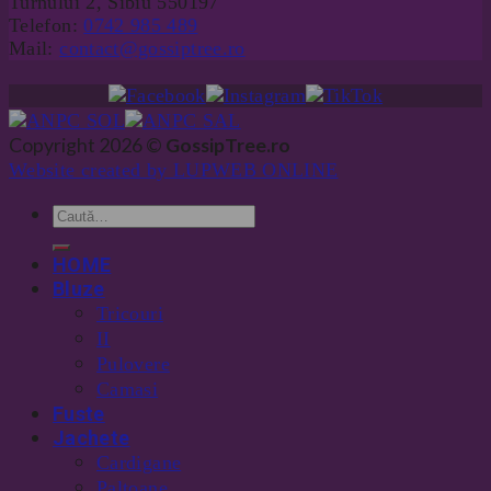
Turnului 2, Sibiu 550197
Telefon:
0742 985 489
Mail:
contact@gossiptree.ro
Copyright 2026 ©
GossipTree.ro
Website created by LUPWEB ONLINE
HOME
Bluze
Tricouri
II
Pulovere
Camasi
Fuste
Jachete
Cardigane
Paltoane