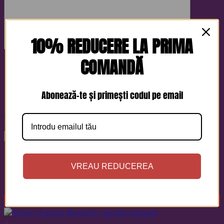
10% REDUCERE LA PRIMA
COMANDĂ
Nume
*
Email
*
Abonează-te și primești codul pe email
Salvează-mi numele, emailul și site-ul web în acest
navigator pentru data viitoare când o să comentez.
This is a text for this product only. Add anything here
VREAU REDUCEREA
Produse similare
-55%
+