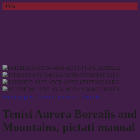
-49%
Prima pagină
/
Genti si accesorii
/
Pantofi
Tenisi Aurora Borealis and
Mountains, pictati manual