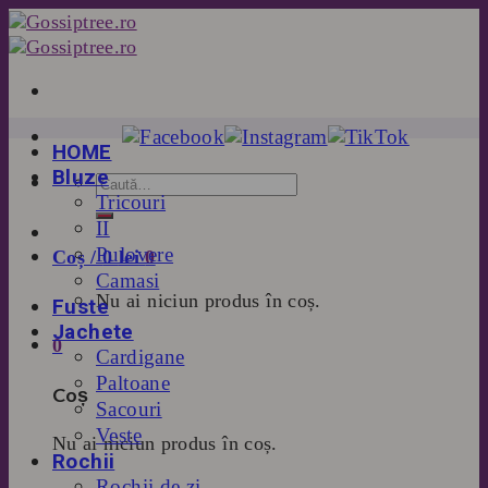
Skip
to
content
HOME
Bluze
Tricouri
II
Pulovere
Coș /
0
lei
0
Camasi
Nu ai niciun produs în coș.
Fuste
Jachete
0
Cardigane
Paltoane
Coș
Sacouri
Veste
Nu ai niciun produs în coș.
Rochii
Rochii de zi