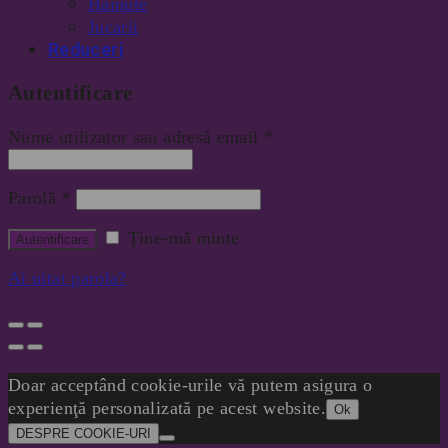
Hainute
Jucarii
Reduceri
Autentificare
Nume utilizator sau adresă email
*
Parolă
*
Ține-mă minte
Ai uitat parola?
Doar acceptând cookie-urile vă putem asigura o
experienţă personalizată pe acest website.
Ok
DESPRE COOKIE-URI