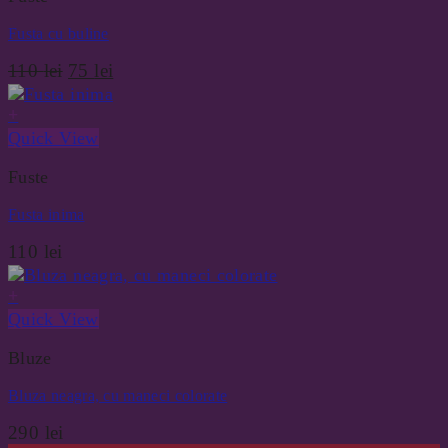
Fusta cu buline
Prețul
Prețul
110
lei
75
lei
inițial
curent
a
este:
+
fost:
75 lei.
Quick View
110 lei.
Fuste
Fusta inima
110
lei
+
Quick View
Bluze
Bluza neagra, cu maneci colorate
290
lei