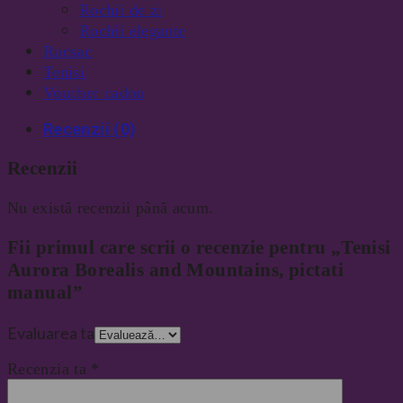
Rochii de zi
Rochii elegante
Rucsac
Tenisi
Voucher cadou
Recenzii (0)
Recenzii
Nu există recenzii până acum.
Fii primul care scrii o recenzie pentru „Tenisi
Aurora Borealis and Mountains, pictati
manual”
Evaluarea ta
Recenzia ta
*