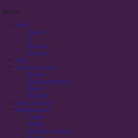
Browse
Bluze
Camasi
II
Pulovere
Tricouri
Fuste
Genti si accesorii
Borsete
Pachete de Martie
Pantofi
Portofele
Gulere si esarfe
Haine pentru el
Camasi
Jachete
Papioane si butoni
Sacouri