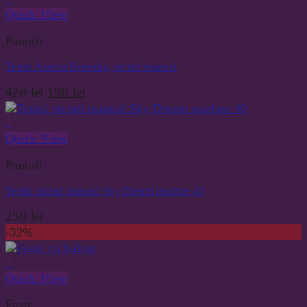
Quick View
Pantofi
Tenisi Aurora Borealis, pictati manual
Prețul
Prețul
420
lei
190
lei
inițial
curent
a
este:
+
fost:
190 lei.
Quick View
420 lei.
Pantofi
Tenisi pictati manual Sky Dream marime 40
250
lei
-32%
+
Quick View
Fuste