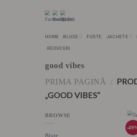
Skip
to
content
HOME
BLUZE
FUSTE
JACHETE
REDUCERI
good vibes
PROD
PRIMA PAGINĂ
/
„GOOD VIBES”
BROWSE
-49
Bluze