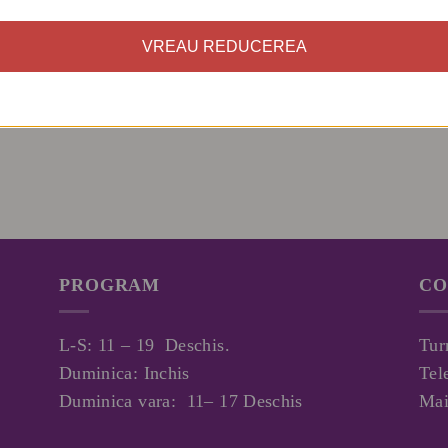
VREAU REDUCEREA
PROGRAM
CO
L-S: 11 – 19 Deschis.
Tur
Duminica: Inchis
Tel
Duminica vara: 11– 17 Deschis
Mai