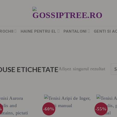
ROCHII
HAINE PENTRU EL
PANTALONI
GENTI SI A
USE ETICHETATE
Afișez singurul rezultat
%
-60%
-55%