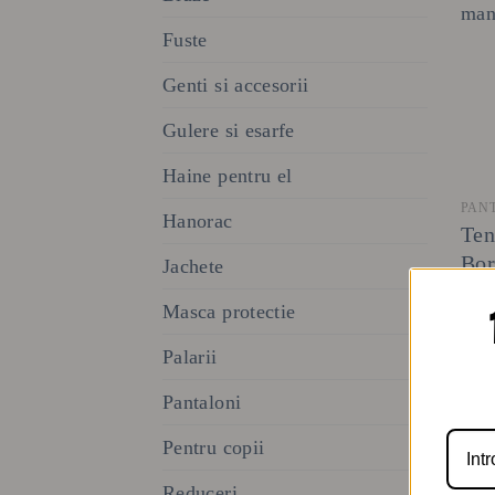
Fuste
Genti si accesorii
Gulere si esarfe
Haine pentru el
PAN
Hanorac
Ten
Bor
Jachete
Mou
Masca protectie
man
37
Palarii
Pantaloni
Pentru copii
Reduceri