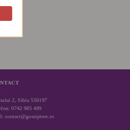
NTACT
nului 2, Sibiu 550197
efon:
0742 985 489
l:
contact@gossiptree.ro