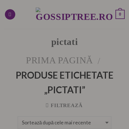
Skip
to
0
content
pictati
PRIMA PAGINĂ
/
PRODUSE ETICHETATE
„PICTATI”
FILTREAZĂ