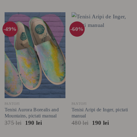
-49%
-60%
PANTOFI
PANTOFI
Tenisi Aurora Borealis and
Tenisi Aripi de Inger, pictati
Mountains, pictati manual
manual
Prețul
Prețul
Prețul
Prețul
375
lei
190
lei
480
lei
190
lei
inițial
curent
inițial
curent
a
este:
a
este: