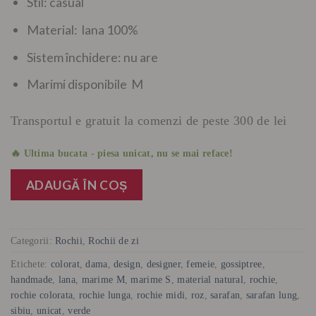
Stil: casual
Material: lana 100%
Sistem închidere: nu are
Marimi disponibile M
Transportul e gratuit la comenzi de peste 300 de lei
🔥 Ultima bucata - piesa unicat, nu se mai reface!
ADAUGĂ ÎN COȘ
Categorii:
Rochii
,
Rochii de zi
Etichete:
colorat
,
dama
,
design
,
designer
,
femeie
,
gossiptree
,
handmade
,
lana
,
marime M
,
marime S
,
material natural
,
rochie
,
rochie colorata
,
rochie lunga
,
rochie midi
,
roz
,
sarafan
,
sarafan lung
,
sibiu
,
unicat
,
verde