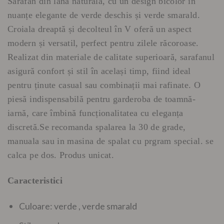
Sarafan din lână naturală, cu un design bicolor în
a
este:
nuanțe elegante de verde deschis și verde smarald.
fost:
300 lei.
Croiala dreaptă și decolteul în V oferă un aspect
405 lei.
modern și versatil, perfect pentru zilele răcoroase.
Realizat din materiale de calitate superioară, sarafanul
asigură confort și stil în același timp, fiind ideal
pentru ținute casual sau combinații mai rafinate. O
piesă indispensabilă pentru garderoba de toamnă-
iarnă, care îmbină funcționalitatea cu eleganța
discretă.Se recomanda spalarea la 30 de grade,
manuala sau in masina de spalat cu prgram special. se
calca pe dos. Produs unicat.
Caracteristici
Culoare: verde , verde smarald