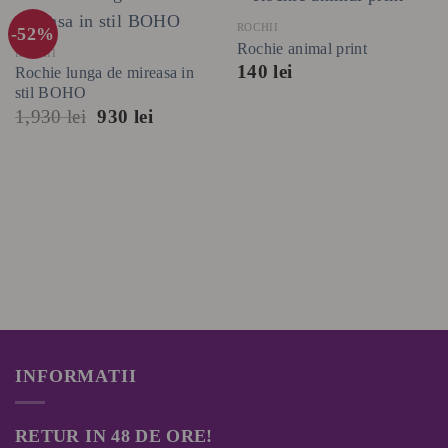
ROCHII
-52%
Rochie animal print
ROCHII
140
lei
Rochie lunga de mireasa in
stil BOHO
Prețul
Prețul
1,930
lei
930
lei
inițial
curent
a
este:
fost:
930 lei.
1,930 lei.
INFORMATII
RETUR IN 48 DE ORE!