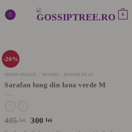
Skip
to
0
content
-26%
PRIMA PAGINĂ
ROCHII
ROCHII DE ZI
/
/
Sarafan lung din lana verde M
Prețul
Prețul
405
300
lei
lei
inițial
curent