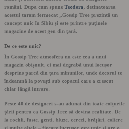
români. Dupa cum spune
Teodora
, detinatoarea
acestui taram fermecat
„Gossip Tree prezintă un
concept unic în Sibiu și este printre puținele
magazine de acest gen din țară.
De ce este unic?
În Gossip Tree atmosfera nu este cea a unui
magazin obișnuit, ci mai degrabă unui locușor
desprins parcă din țara minunilor, unde decorul te
îndeamnă la poveşti sub copacul care a crescut
chiar lângă intrare.
Peste 40 de designeri s-au adunat din toate colţurile
ţării pentru ca Gossip Tree să devina realitate. De
la rochii, fuste, genti, bluze, cercei, brăţări, coliere
şi multe altele – fiecare lucruşor este unic şi are o