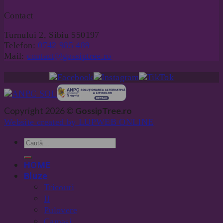
Contact
Turnului 2, Sibiu 550197
Telefon:
0742 985 489
Mail:
contact@gossiptree.ro
Copyright 2026 ©
GossipTree.ro
Website created by LUPWEB ONLINE
HOME
Bluze
Tricouri
II
Pulovere
Camasi