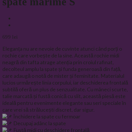
spate marime S
699
lei
Eleganța nu are nevoie de cuvinte atunci când porți o
rochie care vorbește de la sine. Această rochie midi
neagră din tafta atrage atenția prin croiul rafinat,
decolteul amplu la spate și funda generoasă din față,
care adaugă o notă de mister și feminitate. Materialul
lucios urmărește linia corpului, iar deschiderea frontală
subtilă oferă un plus de senzualitate. Cu mâneci scurte,
talie marcată și fustă conică cu slit, această piesă este
ideală pentru evenimente elegante sau seri speciale în
care vrei să strălucești discret, dar sigur.
Închidere la spate cu fermoar
Decupaj adânc la spate
Fustă midi cu deschidere frontală