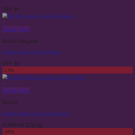
390
lei
+
Quick View
Rochii elegante
Rochie lunga A bird’s Dream
699
lei
-53%
+
Quick View
Rochii
Rochie Boho scurta, model unicat
Prețul
Prețul
1,200
lei
570
lei
inițial
curent
-38%