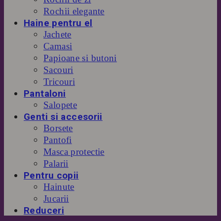
Rochii elegante
Haine pentru el
Jachete
Camasi
Papioane si butoni
Sacouri
Tricouri
Pantaloni
Salopete
Genti si accesorii
Borsete
Pantofi
Masca protectie
Palarii
Pentru copii
Hainute
Jucarii
Reduceri