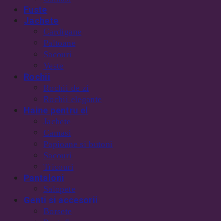
Fuste
Jachete
Cardigane
Paltoane
Sacouri
Veste
Rochii
Rochii de zi
Rochii elegante
Haine pentru el
Jachete
Camasi
Papioane si butoni
Sacouri
Tricouri
Pantaloni
Salopete
Genti si accesorii
Borsete