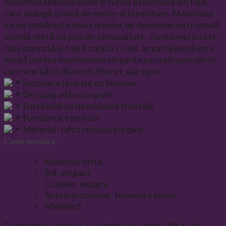
decolteul amplu la spate și funda generoasă din față,
care adaugă o notă de mister și feminitate. Materialul
lucios urmărește linia corpului, iar deschiderea frontală
subtilă oferă un plus de senzualitate. Cu mâneci scurte,
talie marcată și fustă conică cu slit, această piesă este
ideală pentru evenimente elegante sau seri speciale în
care vrei să strălucești discret, dar sigur.
Închidere la spate cu fermoar
Decupaj adânc la spate
Fustă midi cu deschidere frontală
Fundă mare pe bust
Material: tafta cu luciu elegant
Caracteristici:
Material: tafta
Stil: elegant
Culoare: neagra
Sistem închidere: fermoara scuns
Marime S
Transportul e gratuit la comenzi de peste 300 de lei