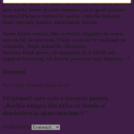
poveste de spus. Ne place sa pictam, asa ca la noi veti
gasi multe haine pictate manual cat si genti pictate
manual.Pictura rezista la spalat, culorile folosite
fiind speciale pentru materialele textile.
Avem haine casual, dar si rochii elegante de seara
sau rochii de mireasa. Unele articole le realizam pe
comanda, dupa masurile clientelor.
Acestea fiind spuse, vă aşteptăm la o bârfă sub
copacul fermecat, să ducem povestea mai departe…”
Recenzii
Nu există recenzii până acum.
Fii primul care scrii o recenzie pentru
„Rochie neagra din tafta cu funda si
deschidere la spate marime S”
Evaluarea ta