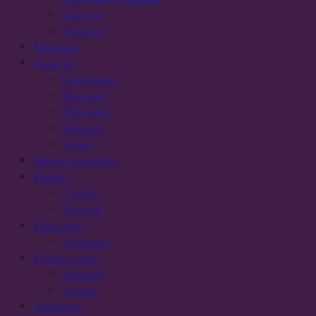
Sacouri
Tricouri
Hanorac
Jachete
Cardigane
Hanorac
Paltoane
Sacouri
Veste
Masca protectie
Palarii
Caciuli
Voalete
Pantaloni
Salopete
Pentru copii
Hainute
Jucarii
Reduceri