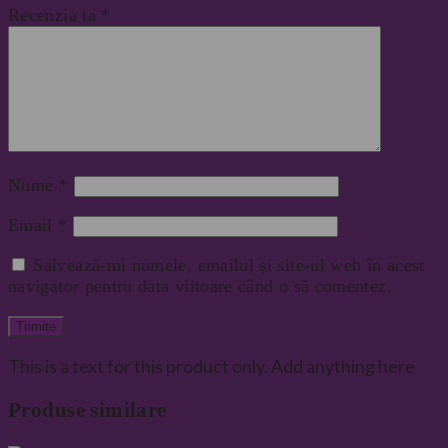
Recenzia ta
*
Nume
*
Email
*
Salvează-mi numele, emailul și site-ul web în acest
navigator pentru data viitoare când o să comentez.
This is a text for this product only. Add anything here
Produse similare