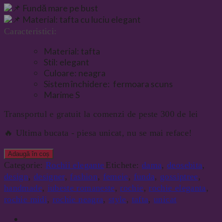
Fundă mare pe bust
Material: tafta cu luciu elegant
Caracteristici:
Material: tafta
Stil: elegant
Culoare: neagra
Sistem închidere: fermoara scuns
Marime S
Transportul e gratuit la comenzi de peste 300 de lei
🔥 Ultima bucata - piesa unicat, nu se mai reface!
Adaugă în coș
Categorie:
Rochii elegante
Etichete:
dama
,
deosebita
,
design
,
designer
,
fashion
,
femeie
,
funda
,
gossiptree
,
handmade
,
iubeste romaneste
,
rochie
,
rochie eleganta
,
rochie midi
,
rochie neagra
,
style
,
tafta
,
unicat