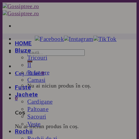
Skip
to
content
HOME
Bluze
Tricouri
II
Pulovere
Coș /
0
lei
0
Camasi
Nu ai niciun produs în coș.
Fuste
Jachete
0
Cardigane
Paltoane
Coș
Sacouri
Veste
Nu ai niciun produs în coș.
Rochii
Rochii de zi