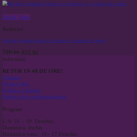
a
este:
fost:
570 lei.
+
1,200 lei.
Quick View
Reduceri
Rochie eleganta lunga cu bretele si cordon de perle
Prețul
Prețul
720
lei
450
lei
inițial
curent
Informatii
a
este:
RETUR IN 48 DE ORE!
fost:
450 lei.
Contact
720 lei.
Despre Noi
Politica Cookies
Politica de confidentialitate
Program
L-S: 11 – 19 Deschis.
Duminica: Inchis
Duminica vara: 11– 17 Deschis