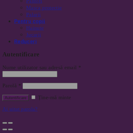
Pantofi
Masca protectie
Palarii
Pentru copii
Hainute
Jucarii
Reduceri
Autentificare
Nume utilizator sau adresă email
*
Parolă
*
Ține-mă minte
Ai uitat parola?