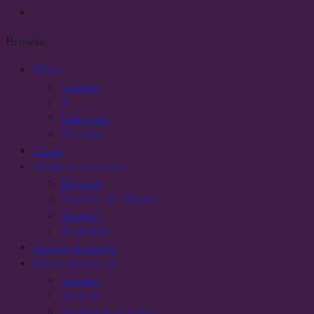
Browse
Bluze
Camasi
II
Pulovere
Tricouri
Fuste
Genti si accesorii
Borsete
Pachete de Martie
Pantofi
Portofele
Gulere si esarfe
Haine pentru el
Camasi
Jachete
Papioane si butoni