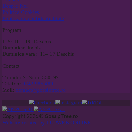
Despre Noi
Politica Cookies
Politica de confidentialitate
Program
L-S: 11 – 19 Deschis.
Duminica: Inchis
Duminica vara: 11– 17 Deschis
Contact
Turnului 2, Sibiu 550197
Telefon:
0742 985 489
Mail:
contact@gossiptree.ro
Copyright 2026 ©
GossipTree.ro
Website created by LUPWEB ONLINE