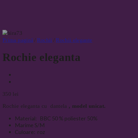
Prima pagină
/
Rochii
/
Rochii elegante
Rochie eleganta
350
lei
Rochie eleganta cu dantela
, model unicat.
Material: BBC 50 % poliester 50%
Marime S/M
Culoare: roz