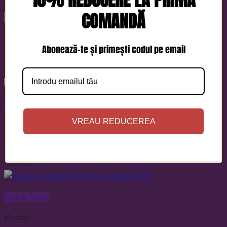
COMANDĂ
This is a text for this product only. Add anything here
Abonează-te și primești codul pe email
Produse similare
+
Quick View
VREAU REDUCEREA
Rochii elegante
Rochie midi eleganta
320
lei
+
Quick View
Rochii