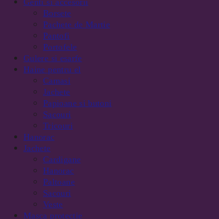
Genti si accesorii
Borsete
Pachete de Martie
Pantofi
Portofele
Gulere si esarfe
Haine pentru el
Camasi
Jachete
Papioane si butoni
Sacouri
Tricouri
Hanorac
Jachete
Cardigane
Hanorac
Paltoane
Sacouri
Veste
Masca protectie