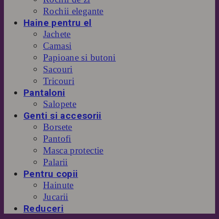
Rochii elegante
Haine pentru el
Jachete
Camasi
Papioane si butoni
Sacouri
Tricouri
Pantaloni
Salopete
Genti si accesorii
Borsete
Pantofi
Masca protectie
Palarii
Pentru copii
Hainute
Jucarii
Reduceri