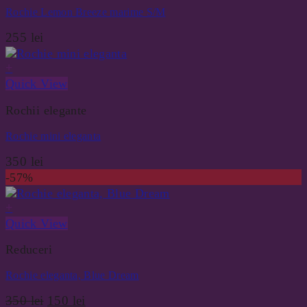
Rochie Lemon Breeze marime S/M
255
lei
+
Quick View
Rochii elegante
Rochie mini eleganta
350
lei
-57%
+
Quick View
Reduceri
Rochie eleganta, Blue Dream
Prețul
Prețul
350
lei
150
lei