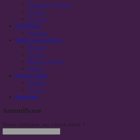
Papioane si butoni
Sacouri
Tricouri
Pantaloni
Salopete
Genti si accesorii
Borsete
Pantofi
Masca protectie
Palarii
Pentru copii
Hainute
Jucarii
Reduceri
Autentificare
Nume utilizator sau adresă email
*