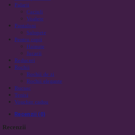
Palarii
Caciuli
Voalete
Pantaloni
Salopete
Pentru copii
Hainute
Jucarii
Reduceri
Rochii
Rochii de zi
Rochii elegante
Rucsac
Tenisi
Voucher cadou
Recenzii (0)
Recenzii