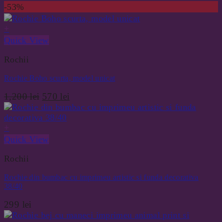
inițial
curent
-53%
a
este:
fost:
150 lei.
+
350 lei.
Quick View
Rochii
Rochie Boho scurta, model unicat
Prețul
Prețul
1,200
lei
570
lei
inițial
curent
a
este:
+
fost:
570 lei.
1,200 lei.
Quick View
Rochii
Rochie din bumbac cu imprimeu artistic si funda decorativa
38/40
299
lei