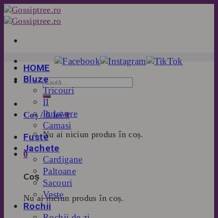
Skip
to
content
HOME
Bluze
Tricouri
II
Pulovere
Coș /
0
lei
0
Camasi
Nu ai niciun produs în coș.
Fuste
Jachete
0
Cardigane
Paltoane
Coș
Sacouri
Veste
Nu ai niciun produs în coș.
Rochii
Rochii de zi