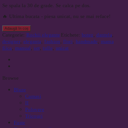
Se spala la 30 de grade. Se calca pe dos.
🔥 Ultima bucata - piesa unicat, nu se mai reface!
Adaugă în coș
Categorie:
Rochii elegante
Etichete:
botez
,
dantela
,
designer
,
eleganta
,
fashion
,
flori
,
handmade
,
mama
fiica
,
manual
,
set
,
tulle
,
unicat
Browse
Bluze
Camasi
II
Pulovere
Tricouri
Fuste