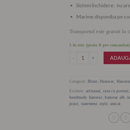
Sistem închidere: nu ar
Marime disponiba pe co
Transportul este gratuit la
5 în stoc (poate fi pre-comandat)
Cantitate
ADAUGĂ
Categorii:
Bluze
,
Hanorac
,
Hanora
Etichete:
artizanal
,
casa cu povesti
handmade
,
hanorac
,
hanorac alb
,
i
pisici
,
statement
,
style
,
unicat