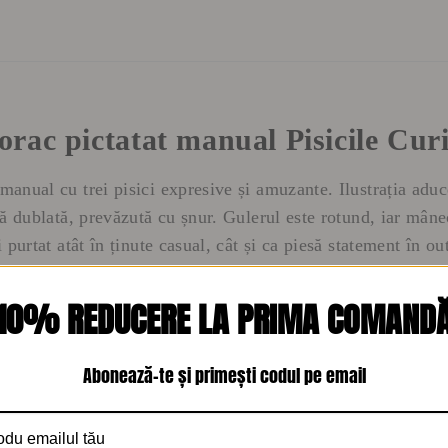
rac pictatat manual Pisicile Cur
anual cu trei pisici expresive și amuzante. Ilustrația aduc
ă dublată, prevăzută cu șnur. Gulerul este rotund, iar mânec
purtat atât în ținute casual, cât și ca piesă statement în out
10% REDUCERE LA PRIMA COMAND
e, moale la atingere
Abonează-te și primești codul pe email
ense