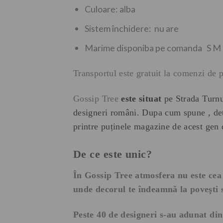
Culoare: alba
Sistem închidere: nu are
Marime disponiba pe comanda S M s
Transportul este gratuit la comenzi de p
Gossip Tree
este situat
pe Strada Turnu
designeri români. Dupa cum spune , de
printre puținele magazine de acest gen 
De ce este unic?
În Gossip Tree atmosfera nu este cea
unde decorul te îndeamnă la poveşti s
Peste 40 de designeri s-au adunat din 