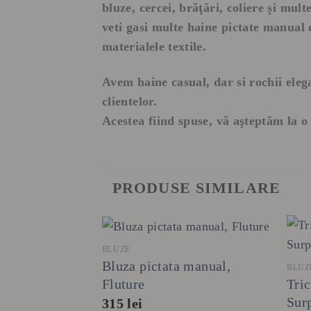
bluze, cercei, brăţări, coliere şi mult
veti gasi multe haine pictate manual c
materialele textile.
Avem haine casual, dar si rochii ele
clientelor.
Acestea fiind spuse, vă aşteptăm la
PRODUSE SIMILARE
+
+
BLUZE
Bluza pictata manual,
BLUZ
Fluture
orac, cu
Tric
ourful Woman
Sur
315
lei