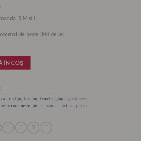
e
manda S M si L
 comenzi de peste 300 de lei.
 ÎN COȘ
c
,
cat
,
design
,
fashion
,
femeie
,
gluga
,
gossiptree
,
ubeste romaneste
,
pictat manual
,
pictura
,
pisica
,