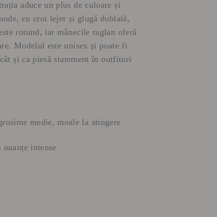
trația aduce un plus de culoare și
ode, cu croi lejer și glugă dublată,
este rotund, iar mânecile raglan oferă
are. Modelul este unisex și poate fi
 cât și ca piesă statement în outfituri
grosime medie, moale la atingere
n nuanțe intense