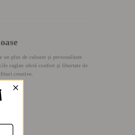
ioase
e un plus de culoare și personalitate
ile raglan oferă confort și libertate de
fituri creative.
Ă