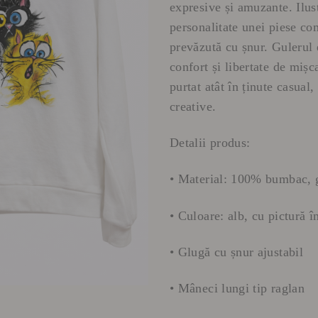
expresive și amuzante. Ilus
personalitate unei piese com
prevăzută cu șnur. Gulerul 
confort și libertate de mișc
purtat atât în ținute casual,
creative.
Detalii produs:
• Material: 100% bumbac, 
• Culoare: alb, cu pictură î
• Glugă cu șnur ajustabil
• Mâneci lungi tip raglan