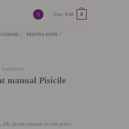
0
Coș /
0
lei
CCESORII
PENTRU COPII
HANORAC
t manual Pisicile
lb, pictat manual cu trei pisici