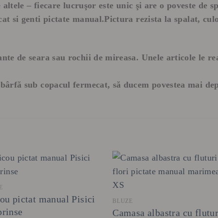
e altele – fiecare lucruşor este unic şi are o poveste de 
at si genti pictate manual.Pictura rezista la spalat, culo
gante de seara sau rochii de mireasa. Unele articole le
 o bârfă sub copacul fermecat, să ducem povestea mai d
+
E
ou pictat manual Pisici
BLUZE
prinse
Camasa albastra cu flutur