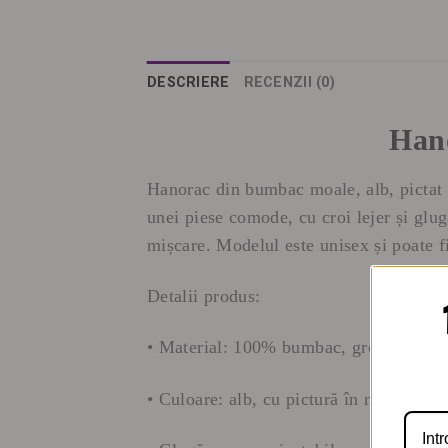
DESCRIERE
RECENZII (0)
Hano
Hanorac din bumbac moale, alb, pictat m
unei piese comode, cu croi lejer și glug
mișcare. Modelul este unisex și poate fi 
Detalii produs:
• Material: 100% bumbac, grosime medi
• Culoare: alb, cu pictură în nuanțe int