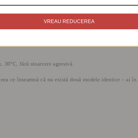
VREAU REDUCEREA
ax. 30°C, fără stoarcere agresivă
 ceea ce înseamnă că nu există două modele identice – ai în