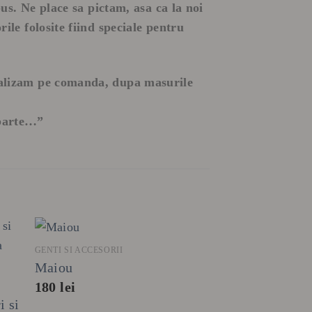
spus. Ne place sa pictam, asa ca la noi
rile folosite fiind speciale pentru
 realizam pe comanda, dupa masurile
eparte…”
+
GENTI SI ACCESORII
Maiou
180
lei
i si