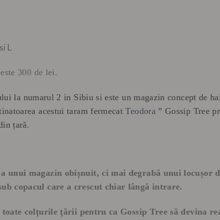
i L
este 300 de lei.
lui la numarul 2 in Sibiu si este un
magazin concept de hain
tinatoarea acestui taram fermecat
Teodora
” Gossip Tree pr
din țară.
 a unui magazin obișnuit, ci mai degrabă unui locușor d
ub copacul care a crescut chiar lângă intrare.
toate colţurile ţării pentru ca Gossip Tree să devina real