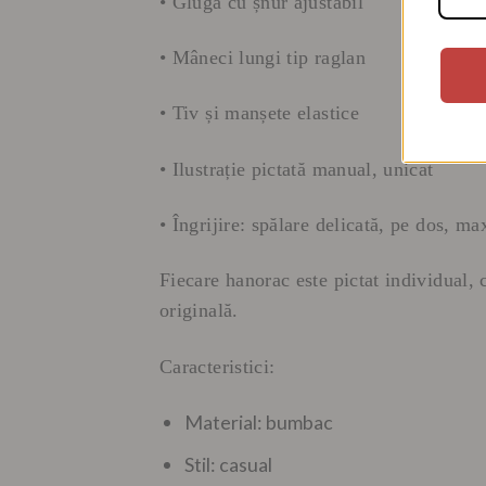
• Glugă cu șnur ajustabil
• Mâneci lungi tip raglan
• Tiv și manșete elastice
• Ilustrație pictată manual, unicat
• Îngrijire: spălare delicată, pe dos, m
Fiecare hanorac este pictat individual,
originală.
Caracteristici:
Material: bumbac
Stil: casual