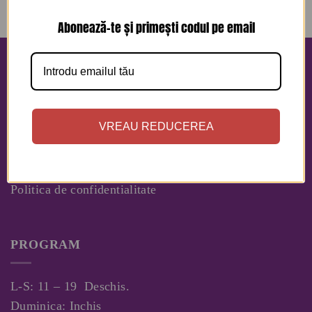
Abonează-te și primești codul pe email
INFORMATII
RETUR IN 48 DE ORE!
VREAU REDUCEREA
Contact
Despre Noi
Politica Cookies
Politica de confidentialitate
PROGRAM
L-S: 11 – 19 Deschis.
Duminica: Inchis