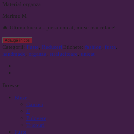
Material organza
Marime M
🔥 Ultima bucata - piesa unicat, nu se mai reface!
Adaugă în coș
Categorii:
Fuste
,
Reduceri
Etichete:
fashion
,
fusta
,
handmade
,
organza
,
stralucitoare
,
unicat
Browse
Bluze
Camasi
II
Pulovere
Tricouri
Fuste