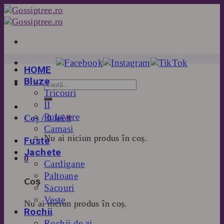
Skip
to
content
HOME
Bluze
Tricouri
II
Pulovere
Coș /
0
lei
0
Camasi
Nu ai niciun produs în coș.
Fuste
Jachete
0
Cardigane
Paltoane
Coș
Sacouri
Veste
Nu ai niciun produs în coș.
Rochii
Rochii de zi