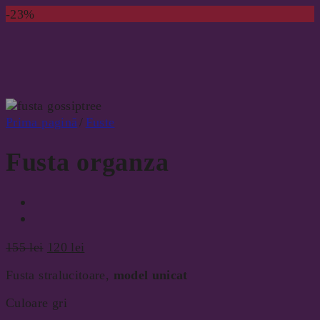
-23%
Prima pagină
/
Fuste
Fusta organza
Prețul
Prețul
155
lei
120
lei
inițial
curent
Fusta stralucitoare,
model unicat
a
este:
fost:
120 lei.
Culoare gri
155 lei.