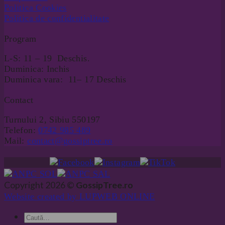
Politica Cookies
Politica de confidentialitate
Program
L-S: 11 – 19 Deschis.
Duminica: Inchis
Duminica vara: 11– 17 Deschis
Contact
Turnului 2, Sibiu 550197
Telefon:
0742 985 489
Mail:
contact@gossiptree.ro
Copyright 2026 ©
GossipTree.ro
Website created by LUPWEB ONLINE