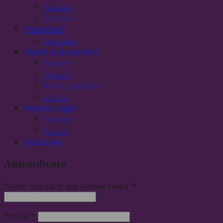
Sacouri
Tricouri
Pantaloni
Salopete
Genti si accesorii
Borsete
Pantofi
Masca protectie
Palarii
Pentru copii
Hainute
Jucarii
Reduceri
Autentificare
Nume utilizator sau adresă email
*
Parolă
*