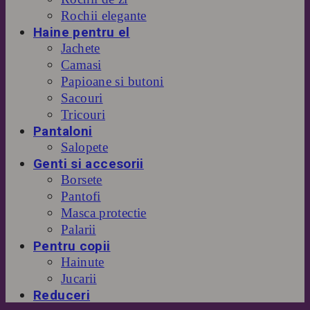
Rochii elegante
Haine pentru el
Jachete
Camasi
Papioane si butoni
Sacouri
Tricouri
Pantaloni
Salopete
Genti si accesorii
Borsete
Pantofi
Masca protectie
Palarii
Pentru copii
Hainute
Jucarii
Reduceri