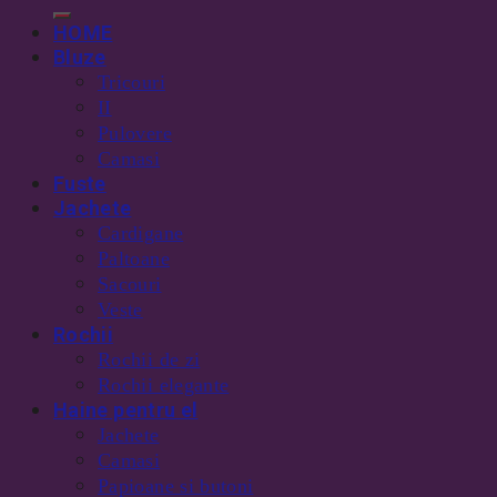
HOME
Bluze
Tricouri
II
Pulovere
Camasi
Fuste
Jachete
Cardigane
Paltoane
Sacouri
Veste
Rochii
Rochii de zi
Rochii elegante
Haine pentru el
Jachete
Camasi
Papioane si butoni