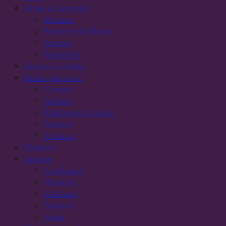
Genti si accesorii
Borsete
Pachete de Martie
Pantofi
Portofele
Gulere si esarfe
Haine pentru el
Camasi
Jachete
Papioane si butoni
Sacouri
Tricouri
Hanorac
Jachete
Cardigane
Hanorac
Paltoane
Sacouri
Veste