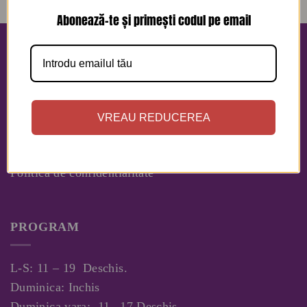
Abonează-te și primești codul pe email
INFORMATII
RETUR IN 48 DE ORE!
Contact
VREAU REDUCEREA
Despre Noi
Politica Cookies
Politica de confidentialitate
PROGRAM
L-S: 11 – 19 Deschis.
Duminica: Inchis
Duminica vara: 11– 17 Deschis