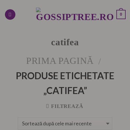
Skip
to
0
content
catifea
PRIMA PAGINĂ
/
PRODUSE ETICHETATE
„CATIFEA”
FILTREAZĂ