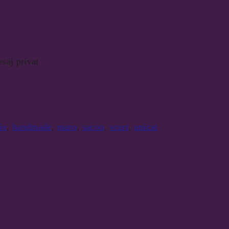
esaj privat
ie
,
handmade
,
maro
,
sacou
,
scurt
,
unicat