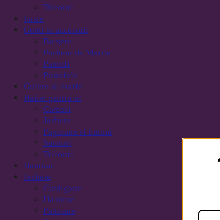
Tricouri
Fuste
Genti si accesorii
Borsete
Pachete de Martie
Pantofi
Portofele
Gulere si esarfe
Haine pentru el
Camasi
Jachete
Papioane si butoni
Sacouri
Tricouri
Hanorac
Jachete
Cardigane
Hanorac
Paltoane