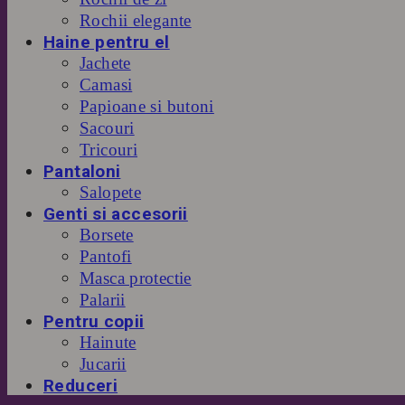
Rochii elegante
Haine pentru el
Jachete
Camasi
Papioane si butoni
Sacouri
Tricouri
Pantaloni
Salopete
Genti si accesorii
Borsete
Pantofi
Masca protectie
Palarii
Pentru copii
Hainute
Jucarii
Reduceri