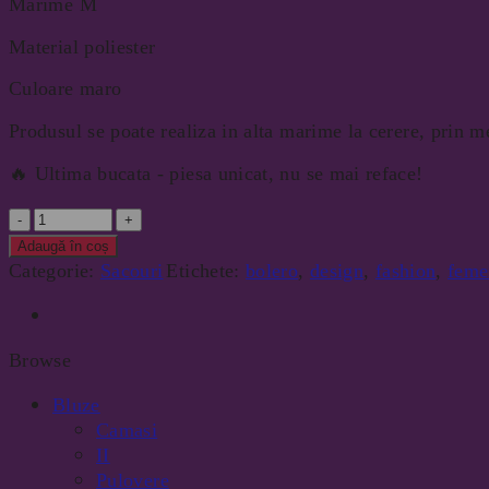
Marime M
Material poliester
Culoare maro
Produsul se poate realiza in alta marime la cerere, prin m
🔥 Ultima bucata - piesa unicat, nu se mai reface!
Cantitate
Adaugă în coș
Categorie:
Sacouri
Etichete:
bolero
,
design
,
fashion
,
feme
Browse
Bluze
Camasi
II
Pulovere