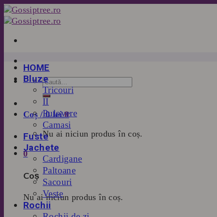
Skip
to
content
HOME
Bluze
Tricouri
II
Pulovere
Coș /
0
lei
0
Camasi
Nu ai niciun produs în coș.
Fuste
Jachete
0
Cardigane
Paltoane
Coș
Sacouri
Veste
Nu ai niciun produs în coș.
Rochii
Rochii de zi