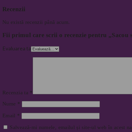
Recenzii
Nu există recenzii până acum.
Fii primul care scrii o recenzie pentru „Sacou 
Evaluarea ta
Recenzia ta
*
Nume
*
Email
*
Salvează-mi numele, emailul și site-ul web în acest na