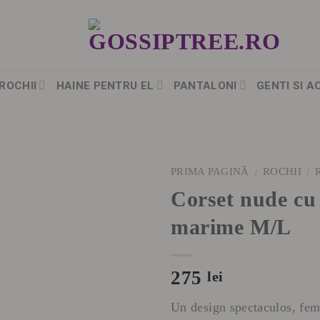
ROCHII
HAINE PENTRU EL
PANTALONI
GENTI SI A
PRIMA PAGINĂ
ROCHII
/
/
Corset nude cu a
marime M/L
275
lei
Un design spectaculos, femi