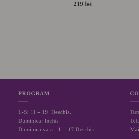
219
lei
PROGRAM
CO
L-S: 11 – 19 Deschis.
Tur
Duminica: Inchis
Tel
Duminica vara: 11– 17 Deschis
Mai