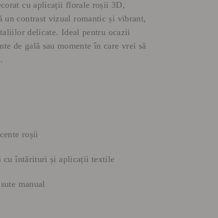
corat cu aplicații florale roșii 3D,
ă un contrast vizual romantic și vibrant,
taliilor delicate. Ideal pentru ocazii
nte de gală sau momente în care vrei să
.
cente roșii
 cu întărituri și aplicații textile
cusute manual