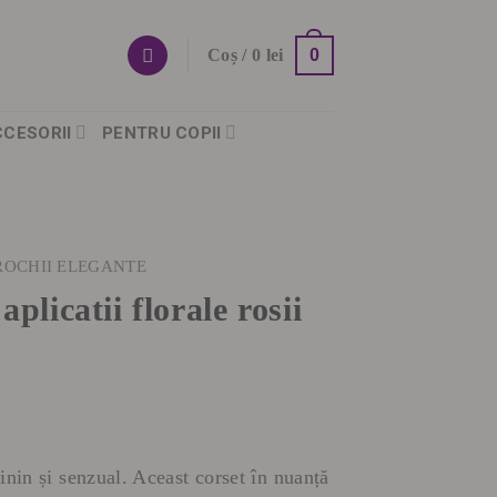
0
Coș /
0
lei
CCESORII
PENTRU COPII
ROCHII ELEGANTE
plicatii florale rosii
nin și senzual. Aceast corset în nuanță