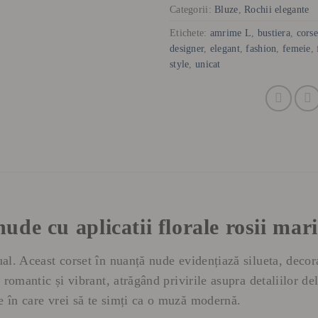
Categorii:
Bluze
,
Rochii elegante
Etichete:
amrime L
,
bustiera
,
corse
designer
,
elegant
,
fashion
,
femeie
,
style
,
unicat
nude cu aplicatii florale rosii ma
l. Aceast corset în nuanță nude evidențiază silueta, decorat
 romantic și vibrant, atrăgând privirile asupra detaliilor de
 în care vrei să te simți ca o muză modernă.