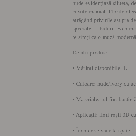
nude evidențiază silueta, de
cusute manual. Florile ofer
atrăgând privirile asupra de
speciale — baluri, evenime
te simți ca o muză modernă
Detalii produs:
• Mărimi disponibile: L
• Culoare: nude/ivory cu ac
• Materiale: tul fin, bustieră
• Aplicații: flori roșii 3D 
• Închidere: snur la spate