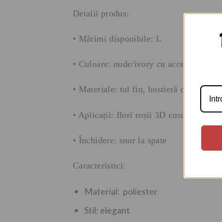
Detalii produs:
• Mărimi disponibile: L
• Culoare: nude/ivory cu accente roșii
• Materiale: tul fin, bustieră cu întărituri
• Aplicații: flori roșii 3D cusute manua
• Închidere: snur la spate
Caracteristici:
Material: poliester
Stil: elegant