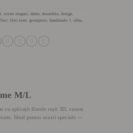
t
,
corset elegant
,
dama
,
deosebita
,
design
,
flori
,
flori rosii
,
gossiptree
,
handmade
,
l
,
sibiu
,
rime M/L
 cu aplicații florale roșii 3D, cusute
licate. Ideal pentru ocazii speciale —