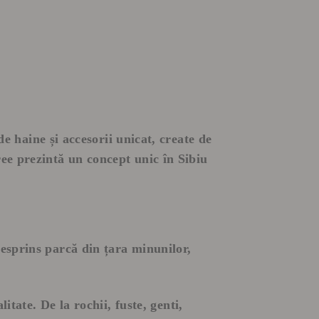
e haine și accesorii unicat, create de
ee prezintă un concept unic în Sibiu
esprins parcă din țara minunilor,
itate. De la rochii, fuste, genti,