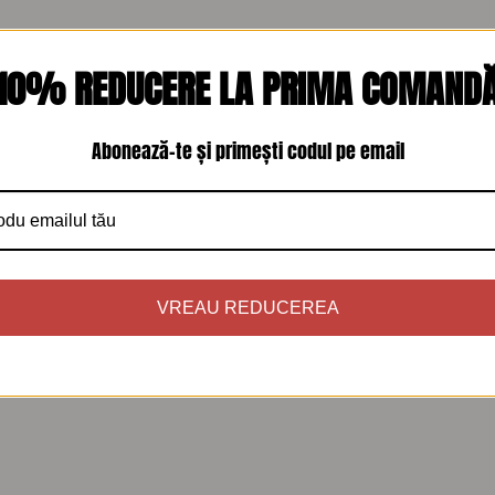
10% REDUCERE LA PRIMA COMAND
Abonează-te și primești codul pe email
 și aplicații textile
l
VREAU REDUCEREA