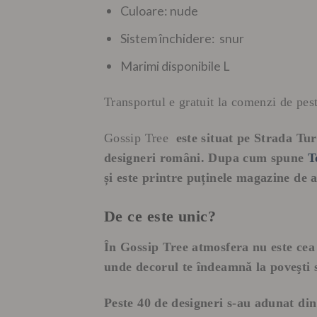
Culoare: nude
Sistem închidere: snur
Marimi disponibile L
Transportul e gratuit la comenzi de pes
Gossip Tree
este situat
pe Strada Tur
designeri români. Dupa cum spune
T
și este printre puținele magazine de a
De ce este unic?
În Gossip Tree atmosfera nu este cea
unde decorul te îndeamnă la poveşti s
Peste 40 de designeri s-au adunat din 