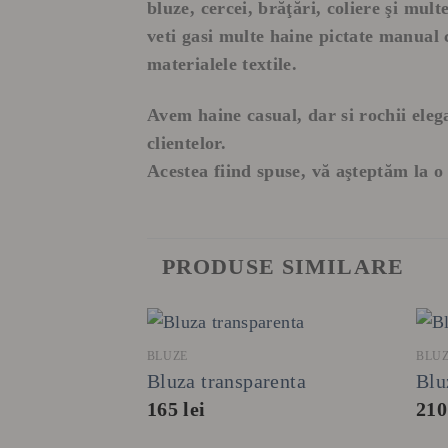
bluze, cercei, brăţări, coliere şi mult
veti gasi multe haine pictate manual c
materialele textile.
Avem haine casual, dar si rochii ele
clientelor.
Acestea fiind spuse, vă aşteptăm la
PRODUSE SIMILARE
+
BLUZE
BLU
Bluza transparenta
Blu
165
lei
21