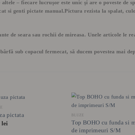
e altele – fiecare lucruşor este unic şi are o poveste de 
at si genti pictate manual.Pictura rezista la spalat, culo
gante de seara sau rochii de mireasa. Unele articole le
 o bârfă sub copacul fermecat, să ducem povestea mai d
+
+
ZE
za pictata
BLUZE
Top BOHO cu funda si 
0
lei
de imprimeuri S/M