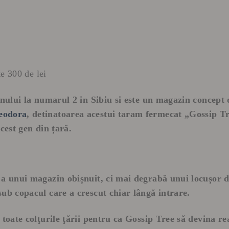
te 300 de lei
nului la numarul 2 in Sibiu si este un
magazin concept d
eodora
, detinatoarea acestui taram fermecat
„Gossip Tr
cest gen din țară.
 a unui magazin obișnuit, ci mai degrabă unui locușor d
ub copacul care a crescut chiar lângă intrare.
toate colţurile ţării pentru ca Gossip Tree să devina real