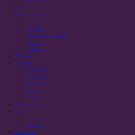
Portofele
Gulere si esarfe
Haine pentru el
Camasi
Jachete
Papioane si butoni
Sacouri
Tricouri
Hanorac
Jachete
Cardigane
Hanorac
Paltoane
Sacouri
Veste
Masca protectie
Palarii
Caciuli
Voalete
Pantaloni