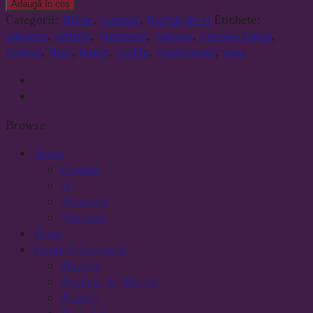
Adaugă în coș
Categorii:
Bluze
,
Camasi
,
Rochii de zi
Etichete:
albastru
,
artistic
,
buzunare
,
camasa
,
camasa lunga
,
femeie
,
flori
,
lunga
,
rochie
,
trasnparent
,
voal
Browse
Bluze
Camasi
II
Pulovere
Tricouri
Fuste
Genti si accesorii
Borsete
Pachete de Martie
Pantofi