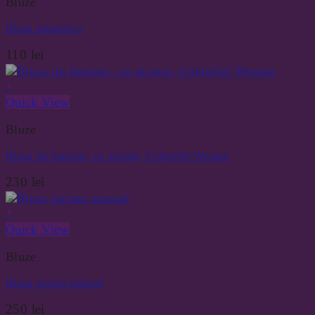
Bluze
Bluza asimetrica
110
lei
+
Quick View
Bluze
Bluza tip hanorac, cu pictura, Colourful Woman
230
lei
+
Quick View
Bluze
Bluza pictata manual
250
lei