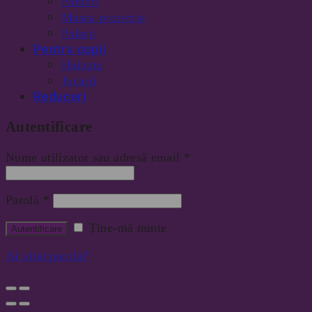
Pantofi
Masca protectie
Palarii
Pentru copii
Hainute
Jucarii
Reduceri
Autentificare
Nume utilizator sau adresă email
*
Parolă
*
Ține-mă minte
Ai uitat parola?