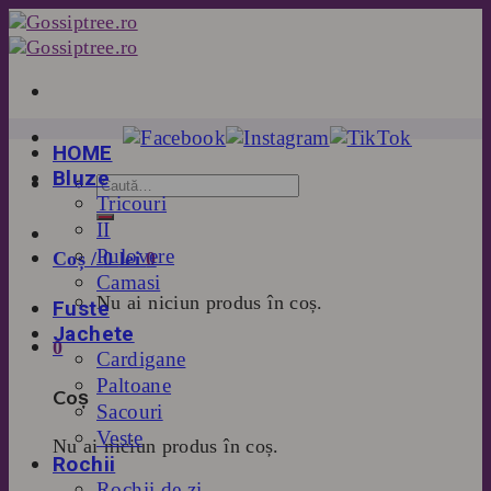
Skip
to
content
HOME
Bluze
Tricouri
II
Pulovere
Coș /
0
lei
0
Camasi
Nu ai niciun produs în coș.
Fuste
Jachete
0
Cardigane
Paltoane
Coș
Sacouri
Veste
Nu ai niciun produs în coș.
Rochii
Rochii de zi