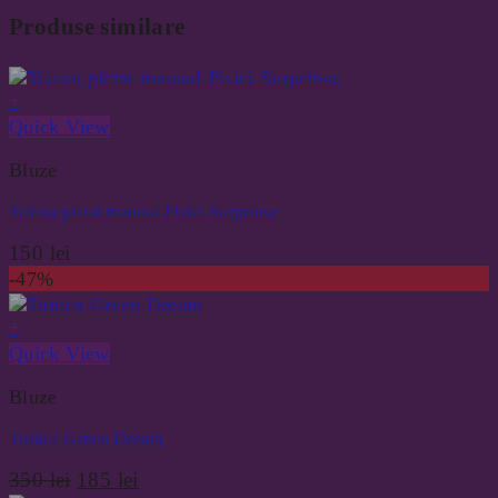
Produse similare
+
Quick View
Bluze
Tricou pictat manual Pisici Surprinse
150
lei
-47%
+
Quick View
Bluze
Tunica Green Dream
Prețul
Prețul
350
lei
185
lei