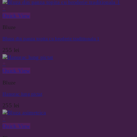
inițial
curent
a
este:
+
fost:
185 lei.
Quick View
350 lei.
Bluze
Bluza din panza topita cu broderie traditionala 1
255
lei
+
Quick View
Bluze
Hanorac lung pictat
255
lei
+
Quick View