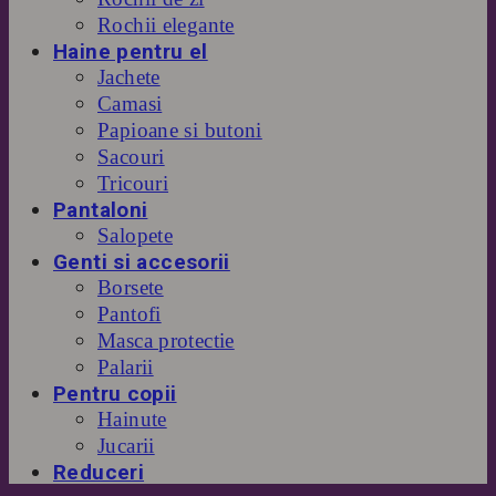
Rochii elegante
Haine pentru el
Jachete
Camasi
Papioane si butoni
Sacouri
Tricouri
Pantaloni
Salopete
Genti si accesorii
Borsete
Pantofi
Masca protectie
Palarii
Pentru copii
Hainute
Jucarii
Reduceri