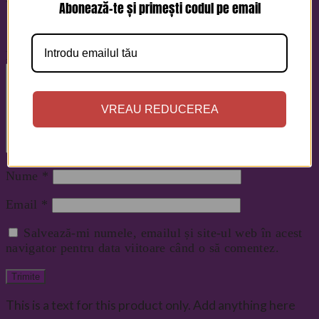
Abonează-te și primești codul pe email
Evaluarea ta
Recenzia ta
*
VREAU REDUCEREA
Nume
*
Email
*
Salvează-mi numele, emailul și site-ul web în acest
navigator pentru data viitoare când o să comentez.
This is a text for this product only. Add anything here