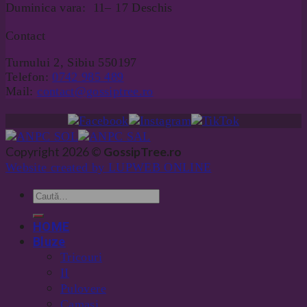
Duminica vara: 11– 17 Deschis
Contact
Turnului 2, Sibiu 550197
Telefon:
0742 985 489
Mail:
contact@gossiptree.ro
Copyright 2026 ©
GossipTree.ro
Website created by LUPWEB ONLINE
HOME
Bluze
Tricouri
II
Pulovere
Camasi