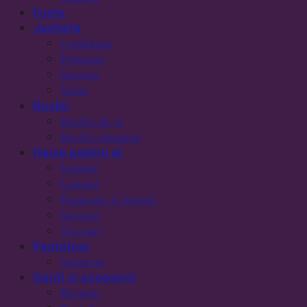
Fuste
Jachete
Cardigane
Paltoane
Sacouri
Veste
Rochii
Rochii de zi
Rochii elegante
Haine pentru el
Jachete
Camasi
Papioane si butoni
Sacouri
Tricouri
Pantaloni
Salopete
Genti si accesorii
Borsete