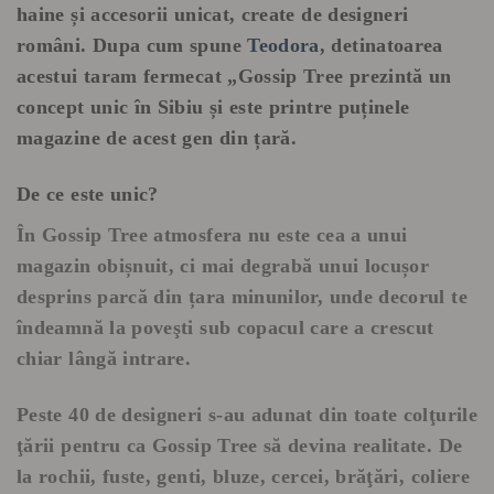
haine și accesorii unicat, create de designeri
români. Dupa cum spune
Teodora
, detinatoarea
acestui taram fermecat
„Gossip Tree prezintă un
concept unic în Sibiu și este printre puținele
magazine de acest gen din țară.
De ce este unic?
În Gossip Tree atmosfera nu este cea a unui
magazin obișnuit, ci mai degrabă unui locușor
desprins parcă din țara minunilor, unde decorul te
îndeamnă la poveşti sub copacul care a crescut
chiar lângă intrare.
Peste 40 de designeri s-au adunat din toate colţurile
ţării pentru ca Gossip Tree să devina realitate. De
la rochii, fuste, genti, bluze, cercei, brăţări, coliere