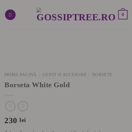
Skip
to
0
content
PRIMA PAGINĂ
GENTI SI ACCESORII
BORSETE
/
/
Borseta White Gold
230
lei