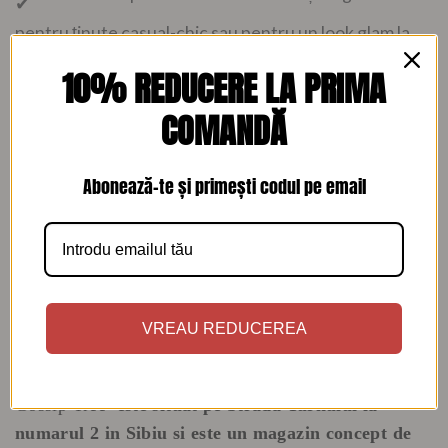
pentru ținute casual-chic sau pentru un look glam la
festivaluri, concerte sau ieșiri în oraș.
10% REDUCERE LA PRIMA
Caracteristici:
COMANDĂ
Material: piele
Stil: casual
Abonează-te și primești codul pe email
Culoare: alb si auriu
Sistem închidere: fermoar
Dimensiuni 30/16 cm
VREAU REDUCEREA
Transportul e gratuit la comenzi de peste 300 de lei
Gossip Tree
este situat
pe Strada Turnului la
numarul 2 in Sibiu si este un
magazin concept de