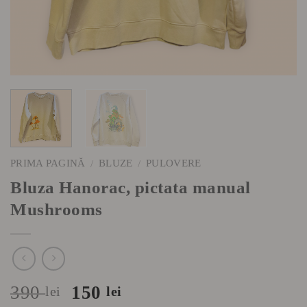
PRIMA PAGINĂ
BLUZE
PULOVERE
/
/
Bluza Hanorac, pictata manual
Mushrooms
Prețul
Prețul
390
150
lei
lei