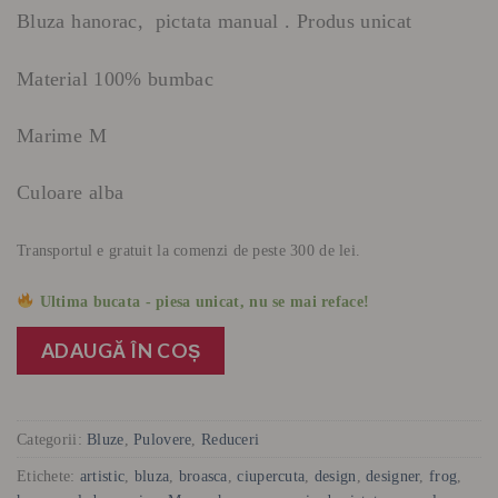
inițial
curent
Bluza hanorac, pictata manual . Produs unicat
a
este:
fost:
150 lei.
Material 100% bumbac
390 lei.
Marime M
Culoare alba
Transportul e gratuit la comenzi de peste 300 de lei.
Ultima bucata - piesa unicat, nu se mai reface!
ADAUGĂ ÎN COȘ
Categorii:
Bluze
,
Pulovere
,
Reduceri
Etichete:
artistic
,
bluza
,
broasca
,
ciupercuta
,
design
,
designer
,
frog
,