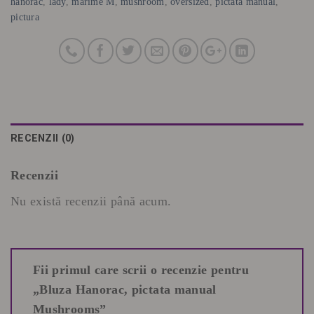
hanorac
,
lady
,
marime M
,
mushroom
,
oversized
,
pictata manual
,
pictura
RECENZII (0)
Recenzii
Nu există recenzii până acum.
Fii primul care scrii o recenzie pentru
„Bluza Hanorac, pictata manual
Mushrooms”