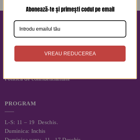
Abonează-te și primești codul pe email
INFORMATII
RETUR IN 48 DE ORE!
Contact
VREAU REDUCEREA
Despre Noi
Politica Cookies
Politica de confidentialitate
PROGRAM
L-S: 11 – 19 Deschis.
Duminica: Inchis
Duminica vara: 11– 17 Deschis