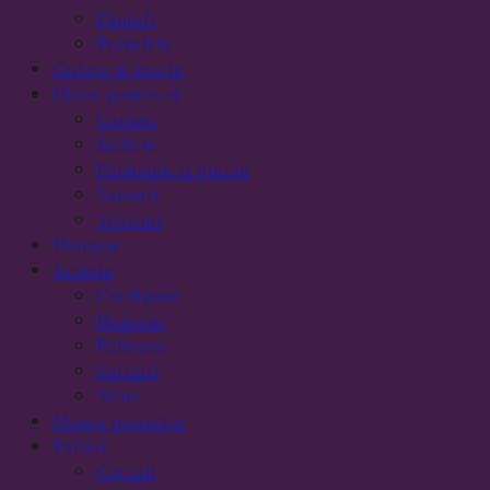
Pantofi
Portofele
Gulere si esarfe
Haine pentru el
Camasi
Jachete
Papioane si butoni
Sacouri
Tricouri
Hanorac
Jachete
Cardigane
Hanorac
Paltoane
Sacouri
Veste
Masca protectie
Palarii
Caciuli