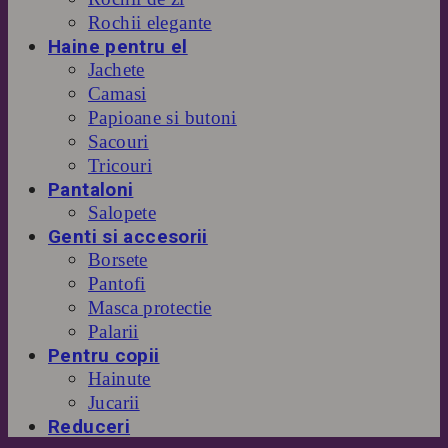
Rochii elegante
Haine pentru el
Jachete
Camasi
Papioane si butoni
Sacouri
Tricouri
Pantaloni
Salopete
Genti si accesorii
Borsete
Pantofi
Masca protectie
Palarii
Pentru copii
Hainute
Jucarii
Reduceri