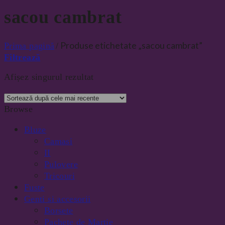
sacou cambrat
Produse etichetate „sacou cambrat”
Prima pagină
/
Filtrează
Afișez singurul rezultat
Browse
Bluze
Camasi
II
Pulovere
Tricouri
Fuste
Genti si accesorii
Borsete
Pachete de Martie