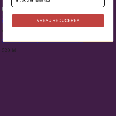
+
Quick View
VREAU REDUCEREA
Cardigane
Sacou lung cambrat pictat manual Blue Lady L
520
lei