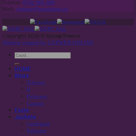
Telefon:
0742 985 489
Mail:
contact@gossiptree.ro
Copyright 2026 ©
GossipTree.ro
Website created by LUPWEB ONLINE
HOME
Bluze
Tricouri
II
Pulovere
Camasi
Fuste
Jachete
Cardigane
Paltoane