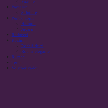
Voalete
Pantaloni
Salopete
Pentru copii
Hainute
Jucarii
Reduceri
Rochii
Rochii de zi
Rochii elegante
Rucsac
Tenisi
Voucher cadou