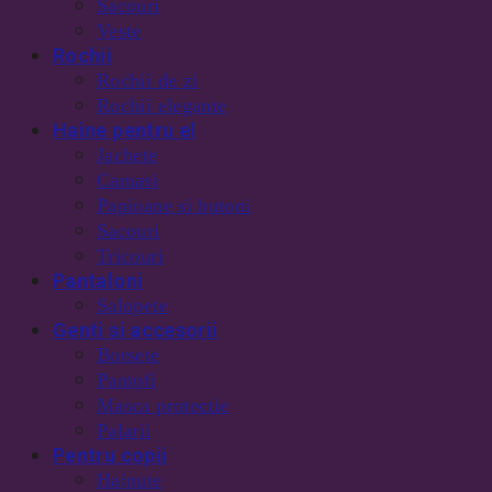
Sacouri
Veste
Rochii
Rochii de zi
Rochii elegante
Haine pentru el
Jachete
Camasi
Papioane si butoni
Sacouri
Tricouri
Pantaloni
Salopete
Genti si accesorii
Borsete
Pantofi
Masca protectie
Palarii
Pentru copii
Hainute