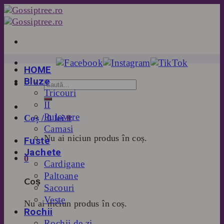
Skip
to
content
HOME
Bluze
Tricouri
II
Pulovere
Coș /
0
lei
0
Camasi
Nu ai niciun produs în coș.
Fuste
Jachete
0
Cardigane
Paltoane
Coș
Sacouri
Veste
Nu ai niciun produs în coș.
Rochii
Rochii de zi