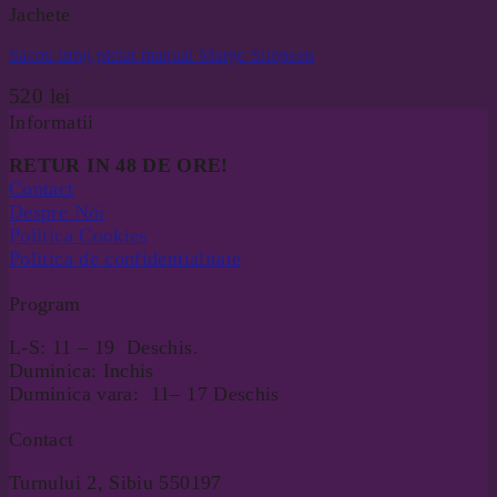
Jachete
Sacou lung,pictat manual Marge Simpson
520
lei
Informatii
RETUR IN 48 DE ORE!
Contact
Despre Noi
Politica Cookies
Politica de confidentialitate
Program
L-S: 11 – 19 Deschis.
Duminica: Inchis
Duminica vara: 11– 17 Deschis
Contact
Turnului 2, Sibiu 550197