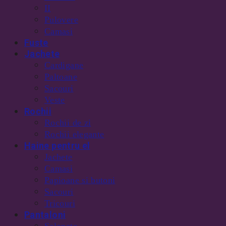
II
Pulovere
Camasi
Fuste
Jachete
Cardigane
Paltoane
Sacouri
Veste
Rochii
Rochii de zi
Rochii elegante
Haine pentru el
Jachete
Camasi
Papioane si butoni
Sacouri
Tricouri
Pantaloni