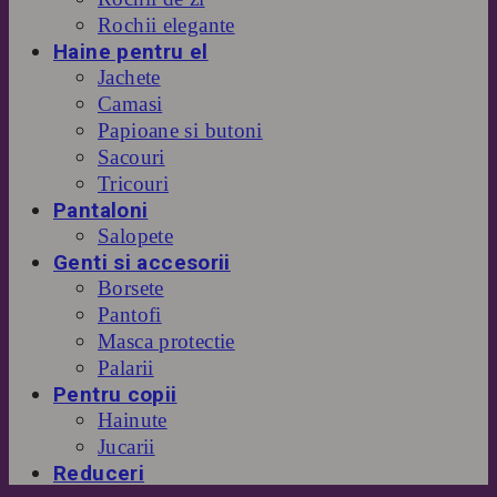
Rochii elegante
Haine pentru el
Jachete
Camasi
Papioane si butoni
Sacouri
Tricouri
Pantaloni
Salopete
Genti si accesorii
Borsete
Pantofi
Masca protectie
Palarii
Pentru copii
Hainute
Jucarii
Reduceri