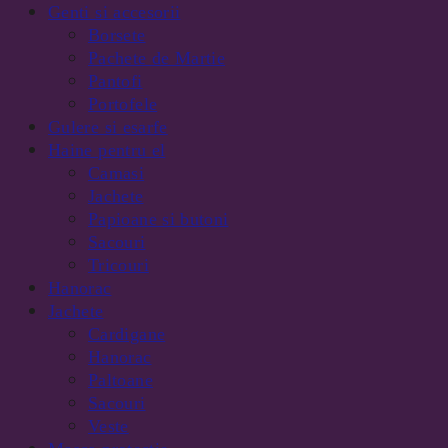
Genti si accesorii
Borsete
Pachete de Martie
Pantofi
Portofele
Gulere si esarfe
Haine pentru el
Camasi
Jachete
Papioane si butoni
Sacouri
Tricouri
Hanorac
Jachete
Cardigane
Hanorac
Paltoane
Sacouri
Veste