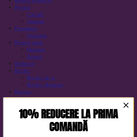
Masca protectie
Palarii
Caciuli
Voalete
Pantaloni
Salopete
Pentru copii
Hainute
Jucarii
Reduceri
Rochii
Rochii de zi
Rochii elegante
Rucsac
Tenisi
Voucher cadou
10% REDUCERE LA PRIMA
COMANDĂ