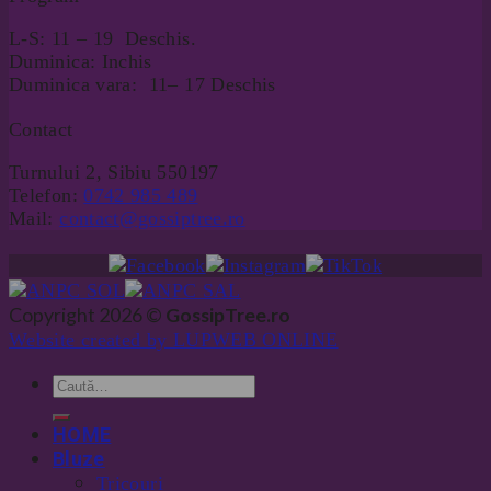
L-S: 11 – 19 Deschis.
Duminica: Inchis
Duminica vara: 11– 17 Deschis
Contact
Turnului 2, Sibiu 550197
Telefon:
0742 985 489
Mail:
contact@gossiptree.ro
Copyright 2026 ©
GossipTree.ro
Website created by LUPWEB ONLINE
HOME
Bluze
Tricouri