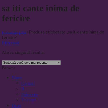
sa iti cante inima de
fericire
Produse etichetate „sa iti cante inima de
Prima pagină
/
fericire”
Filtrează
Afișez singurul rezultat
Browse
Bluze
Camasi
II
Pulovere
Tricouri
Fuste