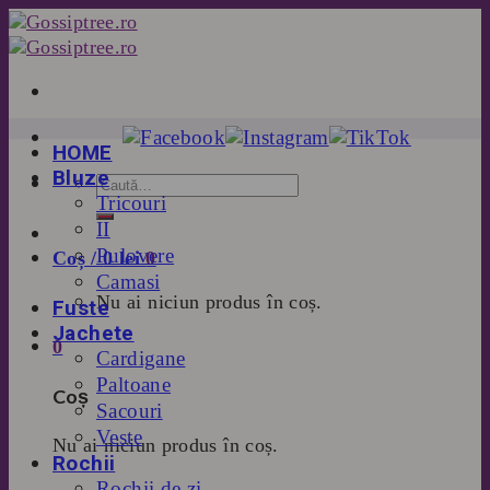
Skip
to
content
HOME
Bluze
Tricouri
II
Pulovere
Coș /
0
lei
0
Camasi
Nu ai niciun produs în coș.
Fuste
Jachete
0
Cardigane
Paltoane
Coș
Sacouri
Veste
Nu ai niciun produs în coș.
Rochii
Rochii de zi