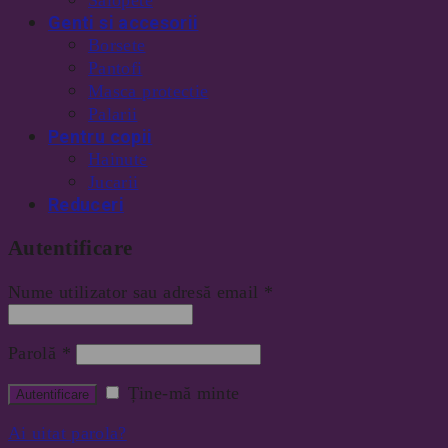
Salopete
Genti si accesorii
Borsete
Pantofi
Masca protectie
Palarii
Pentru copii
Hainute
Jucarii
Reduceri
Autentificare
Nume utilizator sau adresă email
*
Parolă
*
Ține-mă minte
Ai uitat parola?