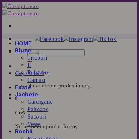
Skip
to
content
HOME
Bluze
Tricouri
II
Pulovere
Coș /
0
lei
0
Camasi
Nu ai niciun produs în coș.
Fuste
Jachete
0
Cardigane
Paltoane
Coș
Sacouri
Veste
Nu ai niciun produs în coș.
Rochii
Rochii de zi