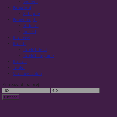
Voalete
Pantaloni
Salopete
Pentru copii
Hainute
Jucarii
Reduceri
Rochii
Rochii de zi
Rochii elegante
Rucsac
Tenisi
Voucher cadou
Filtrează după preț
Preț
Preț
minim
maxim
Filtrează