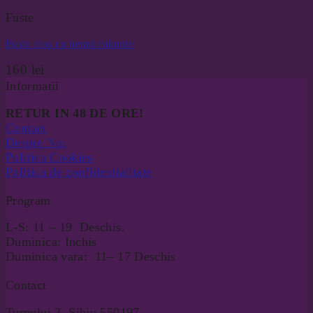
Fuste
Fusta clos cu benzi colorate
160
lei
Informatii
RETUR IN 48 DE ORE!
Contact
Despre Noi
Politica Cookies
Politica de confidentialitate
Program
L-S: 11 – 19 Deschis.
Duminica: Inchis
Duminica vara: 11– 17 Deschis
Contact
Turnului 2, Sibiu 550197