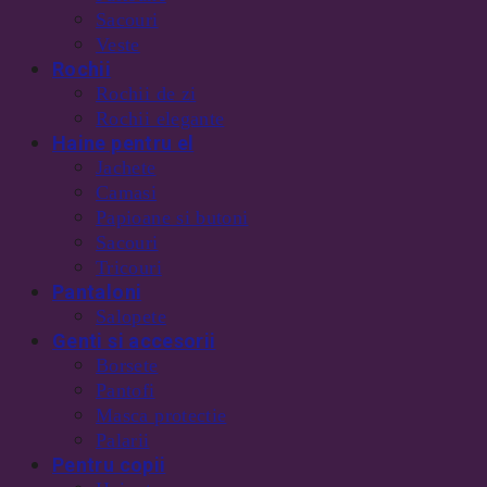
Sacouri
Veste
Rochii
Rochii de zi
Rochii elegante
Haine pentru el
Jachete
Camasi
Papioane si butoni
Sacouri
Tricouri
Pantaloni
Salopete
Genti si accesorii
Borsete
Pantofi
Masca protectie
Palarii
Pentru copii