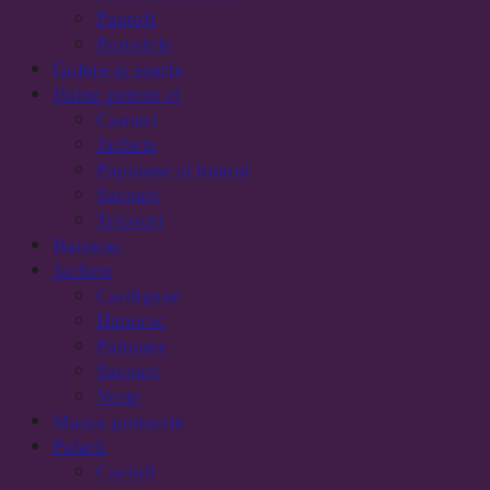
Pantofi
Portofele
Gulere si esarfe
Haine pentru el
Camasi
Jachete
Papioane si butoni
Sacouri
Tricouri
Hanorac
Jachete
Cardigane
Hanorac
Paltoane
Sacouri
Veste
Masca protectie
Palarii
Caciuli