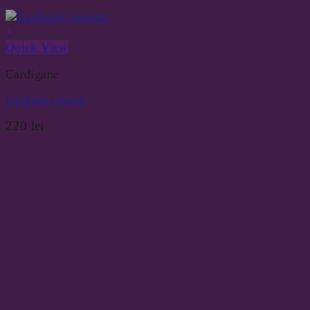
+
Quick View
Cardigane
Cardigan crosetat
220
lei