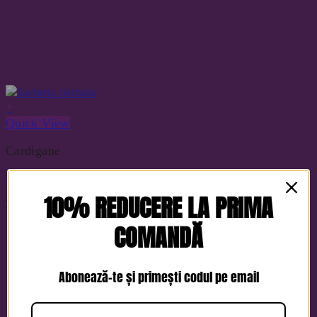
+
Quick View
Cardigane
Jacheta pictata
10% REDUCERE LA PRIMA
380
lei
COMANDĂ
Abonează-te și primești codul pe email