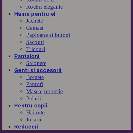
Rochii elegante
Haine pentru el
Jachete
Camasi
Papioane si butoni
Sacouri
Tricouri
Pantaloni
Salopete
Genti si accesorii
Borsete
Pantofi
Masca protectie
Palarii
Pentru copii
Hainute
Jucarii
Reduceri