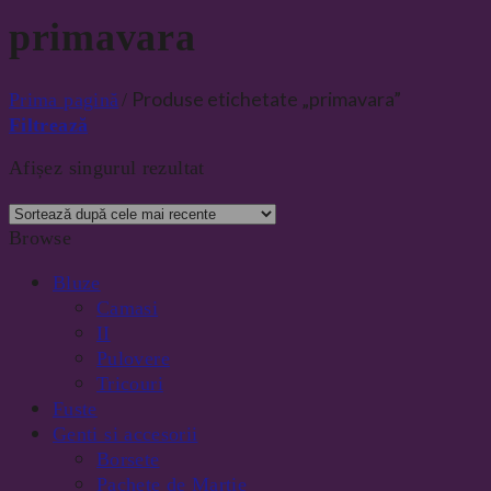
primavara
Produse etichetate „primavara”
Prima pagină
/
Filtrează
Afișez singurul rezultat
Browse
Bluze
Camasi
II
Pulovere
Tricouri
Fuste
Genti si accesorii
Borsete
Pachete de Martie