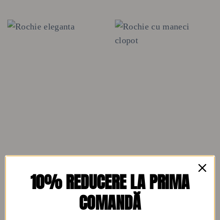
ROCHII ELEGANTE
ROCHII DE ZI
10% REDUCERE LA PRIMA
Rochie eleganta
Rochie cu maneci clopot
290
lei
130
lei
COMANDĂ