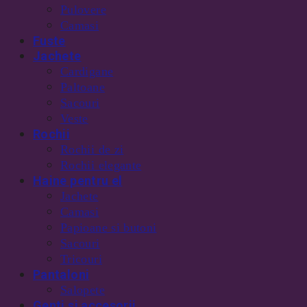
Pulovere
Camasi
Fuste
Jachete
Cardigane
Paltoane
Sacouri
Veste
Rochii
Rochii de zi
Rochii elegante
Haine pentru el
Jachete
Camasi
Papioane si butoni
Sacouri
Tricouri
Pantaloni
Salopete
Genti si accesorii