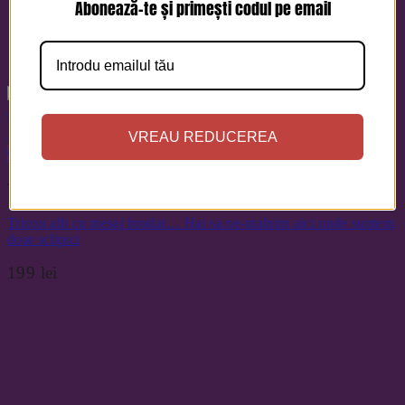
Abonează-te și primești codul pe email
+
VREAU REDUCEREA
Quick View
Tricouri
Tricou alb cu mesaj brodat… Hai sa ne-ntalnim aici unde suntem
doar sclipici
199
lei