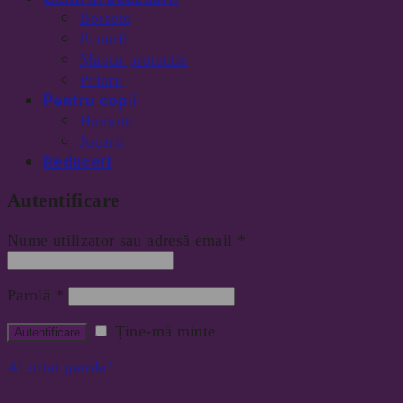
Borsete
Pantofi
Masca protectie
Palarii
Pentru copii
Hainute
Jucarii
Reduceri
Autentificare
Nume utilizator sau adresă email
*
Parolă
*
Ține-mă minte
Ai uitat parola?