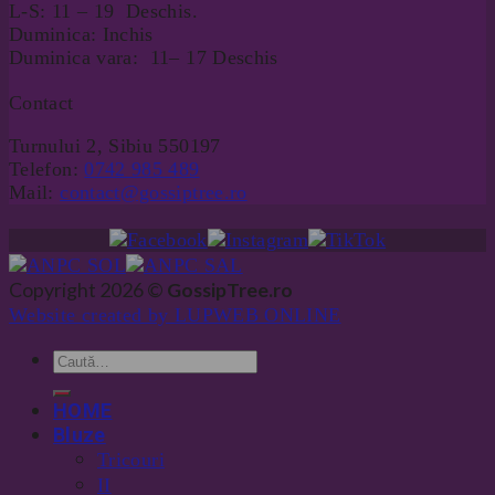
L-S: 11 – 19 Deschis.
Duminica: Inchis
Duminica vara: 11– 17 Deschis
Contact
Turnului 2, Sibiu 550197
Telefon:
0742 985 489
Mail:
contact@gossiptree.ro
Copyright 2026 ©
GossipTree.ro
Website created by LUPWEB ONLINE
HOME
Bluze
Tricouri
II