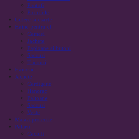
Pantofi
Portofele
Gulere si esarfe
Haine pentru el
Camasi
Jachete
Papioane si butoni
Sacouri
Tricouri
Hanorac
Jachete
Cardigane
Hanorac
Paltoane
Sacouri
Veste
Masca protectie
Palarii
Caciuli