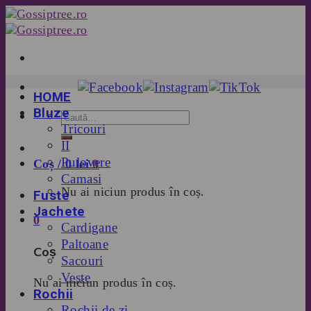
Skip
to
content
HOME
Bluze
Tricouri
II
Pulovere
Coș /
0
lei
0
Camasi
Nu ai niciun produs în coș.
Fuste
Jachete
0
Cardigane
Paltoane
Coș
Sacouri
Veste
Nu ai niciun produs în coș.
Rochii
Rochii de zi