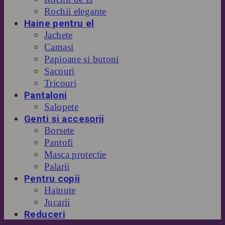
Rochii elegante
Haine pentru el
Jachete
Camasi
Papioane si butoni
Sacouri
Tricouri
Pantaloni
Salopete
Genti si accesorii
Borsete
Pantofi
Masca protectie
Palarii
Pentru copii
Hainute
Jucarii
Reduceri