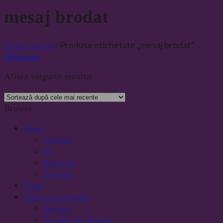
mesaj brodat
Produse etichetate „mesaj brodat”
Prima pagină
/
Filtrează
Afișez singurul rezultat
Browse
Bluze
Camasi
II
Pulovere
Tricouri
Fuste
Genti si accesorii
Borsete
Pachete de Martie